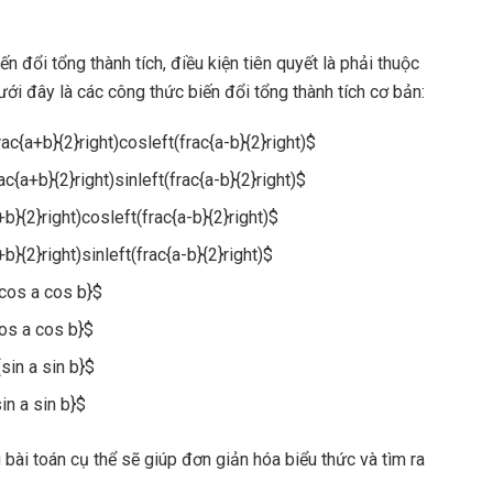
ến đổi tổng thành tích, điều kiện tiên quyết là phải thuộc
ưới đây là các công thức biến đổi tổng thành tích cơ bản:
ac{a+b}{2}right)cosleft(frac{a-b}{2}right)$
c{a+b}{2}right)sinleft(frac{a-b}{2}right)$
+b}{2}right)cosleft(frac{a-b}{2}right)$
b}{2}right)sinleft(frac{a-b}{2}right)$
{cos a cos b}$
cos a cos b}$
sin a sin b}$
in a sin b}$
bài toán cụ thể sẽ giúp đơn giản hóa biểu thức và tìm ra