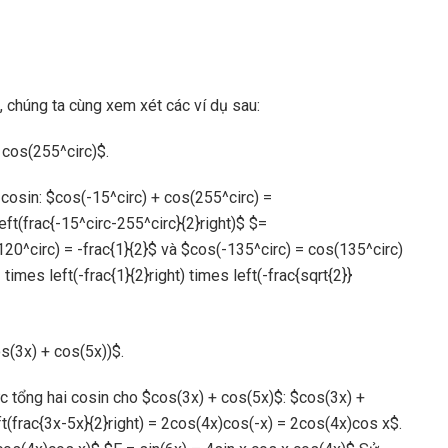
, chúng ta cùng xem xét các ví dụ sau:
 cos(255^circ)$.
cosin: $cos(-15^circ) + cos(255^circ) =
eft(frac{-15^circ-255^circ}{2}right)$ $=
20^circ) = -frac{1}{2}$ và $cos(-135^circ) = cos(135^circ)
times left(-frac{1}{2}right) times left(-frac{sqrt{2}}
s(3x) + cos(5x))$.
c tổng hai cosin cho $cos(3x) + cos(5x)$: $cos(3x) +
ft(frac{3x-5x}{2}right) = 2cos(4x)cos(-x) = 2cos(4x)cos x$.