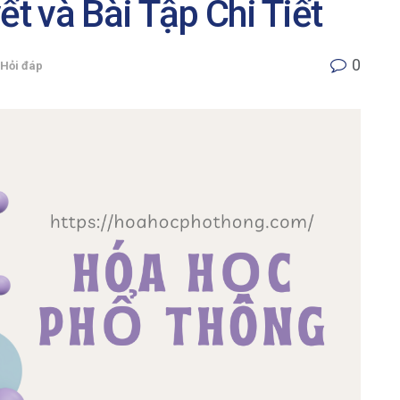
ết và Bài Tập Chi Tiết
0
Hỏi đáp