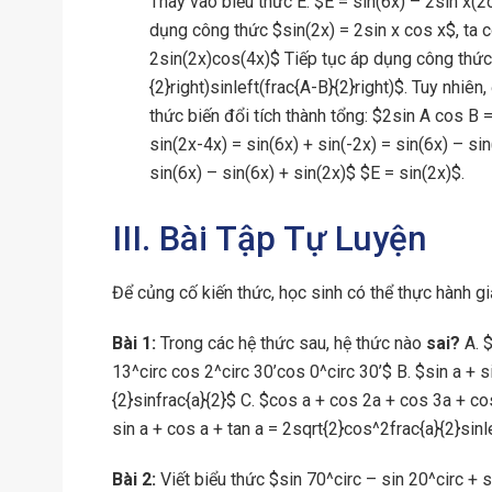
Thay vào biểu thức E: $E = sin(6x) – 2sin x(
dụng công thức $sin(2x) = 2sin x cos x$, ta c
2sin(2x)cos(4x)$ Tiếp tục áp dụng công thức h
{2}right)sinleft(frac{A-B}{2}right)$. Tuy nhi
thức biến đổi tích thành tổng: $2sin A cos B 
sin(2x-4x) = sin(6x) + sin(-2x) = sin(6x) – si
sin(6x) – sin(6x) + sin(2x)$ $E = sin(2x)$.
III. Bài Tập Tự Luyện
Để củng cố kiến thức, học sinh có thể thực hành gi
Bài 1:
Trong các hệ thức sau, hệ thức nào
sai?
A. $
13^circ cos 2^circ 30’cos 0^circ 30’$ B. $sin a + s
{2}sinfrac{a}{2}$ C. $cos a + cos 2a + cos 3a + co
sin a + cos a + tan a = 2sqrt{2}cos^2frac{a}{2}sinle
Bài 2:
Viết biểu thức $sin 70^circ – sin 20^circ + 