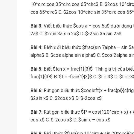
10^circ cos 35^circ cos 65^circ$ B. $2cos 10^circ
cos 65^circ$ D. $2cos 10^circ sin 35^circ cos 65^
Bài 3:
Viết biểu thức $cos a – cos 5a$ dưới dạng t
2a$ C. $2sin 3a sin 2a$ D. $-2sin 3a sin 2a$
Bài 4:
Biến đổi biểu thức $frac{sin 7alpha – sin 5a
alpha$ B. $cos alpha sin alpha$ C. $cos 2alpha si
Bài 5:
Biết $tan x = frac{1}{3}$. Tính giá trị của bi
frac{1}{3}$ B. $I = -frac{1}{3}$ C. $I = 3$ D. $I = -3
Bài 6:
Rút gọn biểu thức $cosleft(x + frac{pi}{4}righ
$2sin x$ C. $2cos x$ D. $-2cos x$
Bài 7:
Rút gọn biểu thức $P = cos(120^circ + x) + c
cos x$ C. $-2cos x$ D. $sin x – cos x$
Bài 8:
Biểu thức $frac{sin 10^circ + sin 20^circ}{c