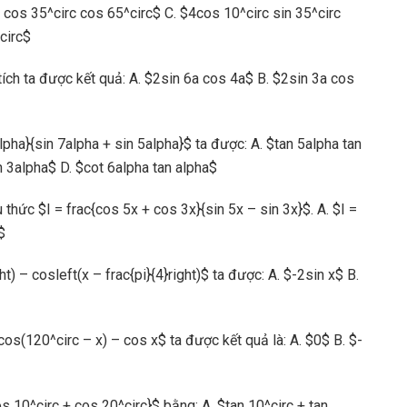
 cos 35^circ cos 65^circ$ C. $4cos 10^circ sin 35^circ
circ$
ích ta được kết quả: A. $2sin 6a cos 4a$ B. $2sin 3a cos
lpha}{sin 7alpha + sin 5alpha}$ ta được: A. $tan 5alpha tan
n 3alpha$ D. $cot 6alpha tan alpha$
ểu thức $I = frac{cos 5x + cos 3x}{sin 5x – sin 3x}$. A. $I =
$
t) – cosleft(x – frac{pi}{4}right)$ ta được: A. $-2sin x$ B.
os(120^circ – x) – cos x$ ta được kết quả là: A. $0$ B. $-
os 10^circ + cos 20^circ}$ bằng: A. $tan 10^circ + tan