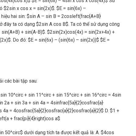
2cos(4x)cos x)$ $E = sin(6x) – 4sin x cos x cos(4x)$ Sử
ó $2sin x cos x = sin(2x)$. $E = sin(6x) –
iệu hai sin: $sin A – sin B = 2cosleft(frac{A+B}
ên, ở đây ta có dạng $2sin A cos B$. Ta có thể sử dụng công
= sin(A+B) + sin(A-B)$. $2sin(2x)cos(4x) = sin(2x+4x) +
n(2x)$. Do đó: $E = sin(6x) – (sin(6x) – sin(2x))$ $E =
ải các bài tập sau:
sin 10^circ + sin 11^circ + sin 15^circ + sin 16^circ = 4sin
in 2a + sin 3a + sin 4a = 4sinfrac{5a}{2}cosfrac{a}
s 4a = 4cosfrac{5a}{2}cosfrac{a}{2}cosfrac{a}{2}$ D. $1 +
ft(a + frac{pi}{4}right)cos a$
sin 50^circ$ dưới dạng tích ta được kết quả là: A. $4cos