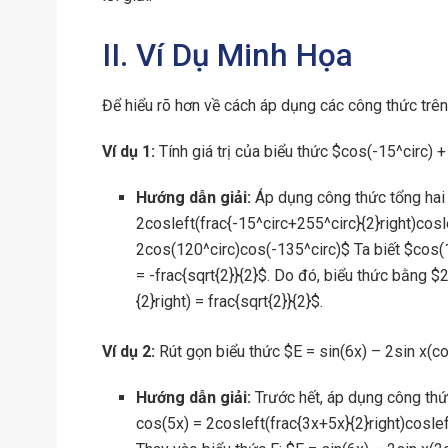
II. Ví Dụ Minh Họa
Để hiểu rõ hơn về cách áp dụng các công thức trên
Ví dụ 1:
Tính giá trị của biểu thức $cos(-15^circ) +
Hướng dẫn giải:
Áp dụng công thức tổng hai 
2cosleft(frac{-15^circ+255^circ}{2}right)cosl
2cos(120^circ)cos(-135^circ)$ Ta biết $cos(1
= -frac{sqrt{2}}{2}$. Do đó, biểu thức bằng $2 
{2}right) = frac{sqrt{2}}{2}$.
Ví dụ 2:
Rút gọn biểu thức $E = sin(6x) – 2sin x(co
Hướng dẫn giải:
Trước hết, áp dụng công thứ
cos(5x) = 2cosleft(frac{3x+5x}{2}right)cosle