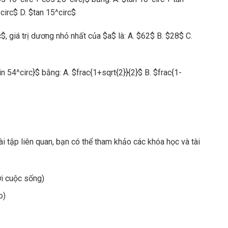
circ$ D. $tan 15^circ$
, giá trị dương nhỏ nhất của $a$ là: A. $62$ B. $28$ C.
sin 54^circ}$ bằng: A. $frac{1+sqrt{2}}{2}$ B. $frac{1-
i tập liên quan, bạn có thể tham khảo các khóa học và tài
ới cuộc sống)
o)