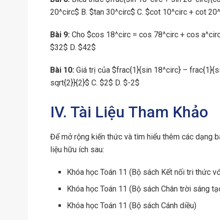
20^circ$ B. $tan 30^circ$ C. $cot 10^circ + cot 20^
Bài 9:
Cho $cos 18^circ = cos 78^circ + cos a^circ$
$32$ D. $42$
Bài 10:
Giá trị của $frac{1}{sin 18^circ} – frac{1}{
sqrt{2}}{2}$ C. $2$ D. $-2$
IV. Tài Liệu Tham Khảo
Để mở rộng kiến thức và tìm hiểu thêm các dạng bà
liệu hữu ích sau:
Khóa học Toán 11 (Bộ sách Kết nối tri thức v
Khóa học Toán 11 (Bộ sách Chân trời sáng tạ
Khóa học Toán 11 (Bộ sách Cánh diều)