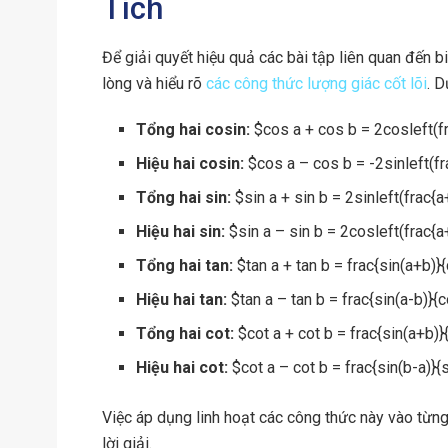
Tích
Để giải quyết hiệu quả các bài tập liên quan đến bi
lòng và hiểu rõ
các công thức lượng giác cốt lõi
. D
Tổng hai cosin:
$cos a + cos b = 2cosleft(fr
Hiệu hai cosin:
$cos a – cos b = -2sinleft(fra
Tổng hai sin:
$sin a + sin b = 2sinleft(frac{a
Hiệu hai sin:
$sin a – sin b = 2cosleft(frac{a+
Tổng hai tan:
$tan a + tan b = frac{sin(a+b)}
Hiệu hai tan:
$tan a – tan b = frac{sin(a-b)}{
Tổng hai cot:
$cot a + cot b = frac{sin(a+b)}{
Hiệu hai cot:
$cot a – cot b = frac{sin(b-a)}{s
Việc áp dụng linh hoạt các công thức này vào từng 
lời giải.