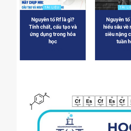
TÀI LIỆU
TÀI LI
Nguyên tố Rf là gì?
Nguyên tố
Tính chất, cấu tạo và
hiểu sâu về
ứng dụng trong hóa
siêu nặng 
học
tuần 
18/08/2025
18/08/