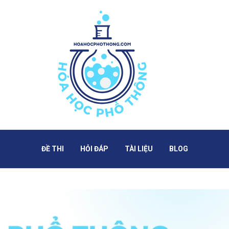
Hóa Học Phổ Thô
ĐỀ THI
HỎI ĐÁP
TÀI LIỆU
BLOG