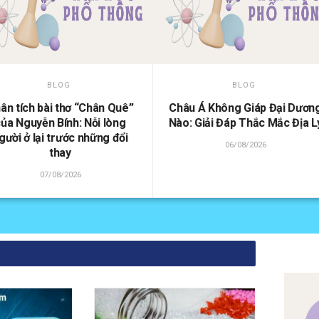
BLOG
BLOG
hâu Á Không Giáp Đại Dương
Cọp và Hổ: Tìm hiểu sự khá
ào: Giải Đáp Thắc Mắc Địa Lý
biệt và điểm giống nhau tro
cách gọi tên
06/08/2026
07/08/2026