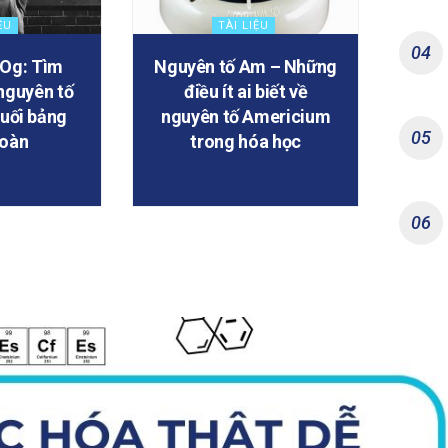
ỆU
TÀI LIỆU
 Og: Tìm
Nguyên tố Am – Những
 nguyên tố
điều ít ai biết về
cuối bảng
nguyên tố Americium
hoàn
trong hóa học
2025
17/08/2025