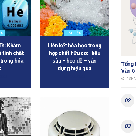
ỆU
TÀI LIỆU
Th: Khám
Liên kết hóa học trong
à tính chất
hợp chất hữu cơ: Hiểu
 trong hóa
sâu – học dễ – vận
Tổng h
c
dụng hiệu quả
Văn 6
2025
18/08/2025
0 SHA