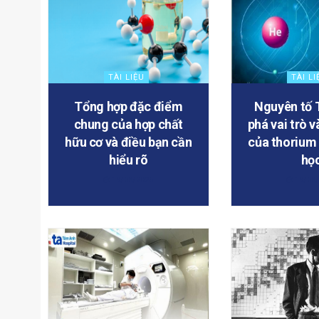
TÀI LIỆU
TÀI LI
Tổng hợp đặc điểm
Nguyên tố 
chung của hợp chất
phá vai trò v
hữu cơ và điều bạn cần
của thorium
hiểu rõ
họ
19/08/2025
19/08/