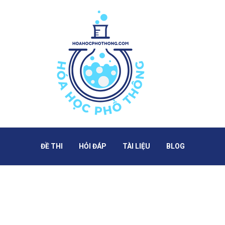
ĐỀ THI
HỎI ĐÁP
TÀI LIỆU
BLOG