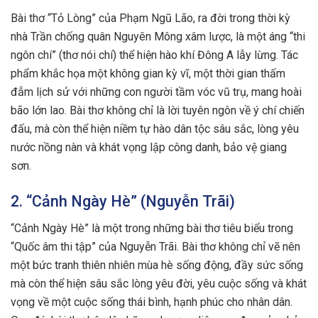
Bài thơ “Tỏ Lòng” của Phạm Ngũ Lão, ra đời trong thời kỳ
nhà Trần chống quân Nguyên Mông xâm lược, là một áng “thi
ngôn chí” (thơ nói chí) thể hiện hào khí Đông A lẫy lừng. Tác
phẩm khắc họa một không gian kỳ vĩ, một thời gian thấm
đẫm lịch sử với những con người tầm vóc vũ trụ, mang hoài
bão lớn lao. Bài thơ không chỉ là lời tuyên ngôn về ý chí chiến
đấu, mà còn thể hiện niềm tự hào dân tộc sâu sắc, lòng yêu
nước nồng nàn và khát vọng lập công danh, bảo vệ giang
sơn.
2. “Cảnh Ngày Hè” (Nguyễn Trãi)
“Cảnh Ngày Hè” là một trong những bài thơ tiêu biểu trong
“Quốc âm thi tập” của Nguyễn Trãi. Bài thơ không chỉ vẽ nên
một bức tranh thiên nhiên mùa hè sống động, đầy sức sống
mà còn thể hiện sâu sắc lòng yêu đời, yêu cuộc sống và khát
vọng về một cuộc sống thái bình, hạnh phúc cho nhân dân.