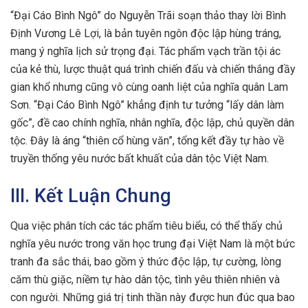
“Đại Cáo Bình Ngô” do Nguyễn Trãi soạn thảo thay lời Bình
Định Vương Lê Lợi, là bản tuyên ngôn độc lập hùng tráng,
mang ý nghĩa lịch sử trọng đại. Tác phẩm vạch trần tội ác
của kẻ thù, lược thuật quá trình chiến đấu và chiến thắng đầy
gian khổ nhưng cũng vô cùng oanh liệt của nghĩa quân Lam
Sơn. “Đại Cáo Bình Ngô” khẳng định tư tưởng “lấy dân làm
gốc”, đề cao chính nghĩa, nhân nghĩa, độc lập, chủ quyền dân
tộc. Đây là áng “thiên cổ hùng văn”, tổng kết đầy tự hào về
truyền thống yêu nước bất khuất của dân tộc Việt Nam.
III. Kết Luận Chung
Qua việc phân tích các tác phẩm tiêu biểu, có thể thấy chủ
nghĩa yêu nước trong văn học trung đại Việt Nam là một bức
tranh đa sắc thái, bao gồm ý thức độc lập, tự cường, lòng
căm thù giặc, niềm tự hào dân tộc, tình yêu thiên nhiên và
con người. Những giá trị tinh thần này được hun đúc qua bao