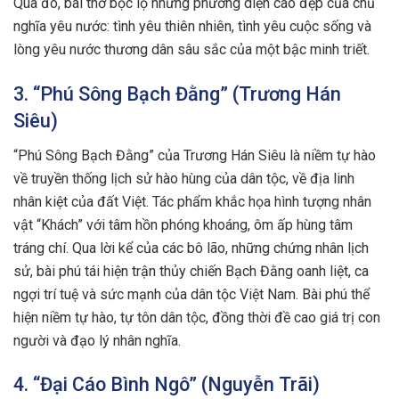
Qua đó, bài thơ bộc lộ những phương diện cao đẹp của chủ
nghĩa yêu nước: tình yêu thiên nhiên, tình yêu cuộc sống và
lòng yêu nước thương dân sâu sắc của một bậc minh triết.
3. “Phú Sông Bạch Đằng” (Trương Hán
Siêu)
“Phú Sông Bạch Đằng” của Trương Hán Siêu là niềm tự hào
về truyền thống lịch sử hào hùng của dân tộc, về địa linh
nhân kiệt của đất Việt. Tác phẩm khắc họa hình tượng nhân
vật “Khách” với tâm hồn phóng khoáng, ôm ấp hùng tâm
tráng chí. Qua lời kể của các bô lão, những chứng nhân lịch
sử, bài phú tái hiện trận thủy chiến Bạch Đằng oanh liệt, ca
ngợi trí tuệ và sức mạnh của dân tộc Việt Nam. Bài phú thể
hiện niềm tự hào, tự tôn dân tộc, đồng thời đề cao giá trị con
người và đạo lý nhân nghĩa.
4. “Đại Cáo Bình Ngô” (Nguyễn Trãi)