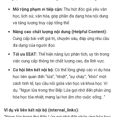
Mở rộng phạm vi tiếp cận:
Thu hút độc giả yêu văn
học, lịch sử, văn hóa, góp phần đa dạng hóa nội dung
và tăng lượng truy cập tổng thể.
Nâng cao chất lượng nội dung (Helpful Content):
Cung cấp bài viết giá trị, chuyên sâu, đáp ứng nhu cầu
đa dạng của người đọc.
Tối ưu EEAT:
Thể hiện năng lực phân tích, uy tín trong
việc cung cấp thông tin chất lượng cao, đa lĩnh vực.
Cơ hội liên kết nội bộ:
Có thể lồng ghép các ví dụ hóa
học liên quan đến “lửa”, “nhiệt”, “sự cháy”, “khói” một
cách tinh tế, tạo cầu nối giữa văn học và khoa học. Ví
dụ: “Ngọn lửa trong thơ Bếp Lửa gợi nhớ đến phản ứng
hóa học tỏa nhiệt, mang lại hơi ấm cho cuộc sống…”
Ví dụ về liên kết nội bộ (internal_links):
“Ngọn lửa trong thơ Bếp Lửa gợi nhớ đến phản ứng hóa học