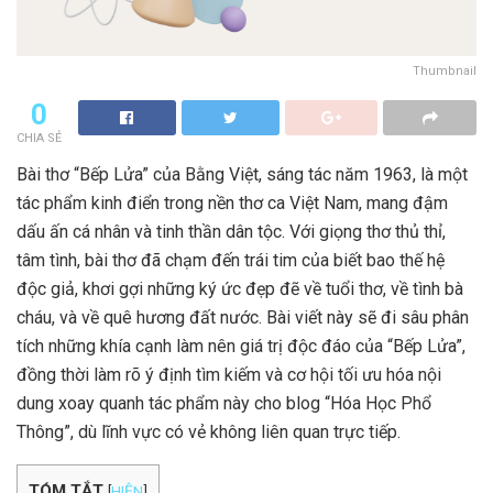
Thumbnail
0
CHIA SẺ
Bài thơ “Bếp Lửa” của Bằng Việt, sáng tác năm 1963, là một
tác phẩm kinh điển trong nền thơ ca Việt Nam, mang đậm
dấu ấn cá nhân và tinh thần dân tộc. Với giọng thơ thủ thỉ,
tâm tình, bài thơ đã chạm đến trái tim của biết bao thế hệ
độc giả, khơi gợi những ký ức đẹp đẽ về tuổi thơ, về tình bà
cháu, và về quê hương đất nước. Bài viết này sẽ đi sâu phân
tích những khía cạnh làm nên giá trị độc đáo của “Bếp Lửa”,
đồng thời làm rõ ý định tìm kiếm và cơ hội tối ưu hóa nội
dung xoay quanh tác phẩm này cho blog “Hóa Học Phổ
Thông”, dù lĩnh vực có vẻ không liên quan trực tiếp.
TÓM TẮT
[
HIỆN
]