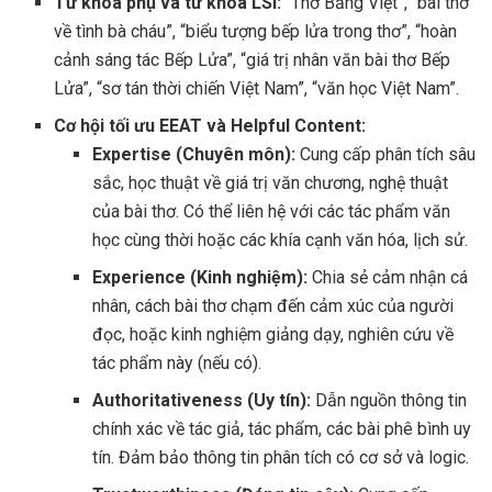
Từ khóa phụ và từ khóa LSI:
“Thơ Bằng Việt”, “bài thơ
về tình bà cháu”, “biểu tượng bếp lửa trong thơ”, “hoàn
cảnh sáng tác Bếp Lửa”, “giá trị nhân văn bài thơ Bếp
Lửa”, “sơ tán thời chiến Việt Nam”, “văn học Việt Nam”.
Cơ hội tối ưu EEAT và Helpful Content:
Expertise (Chuyên môn):
Cung cấp phân tích sâu
sắc, học thuật về giá trị văn chương, nghệ thuật
của bài thơ. Có thể liên hệ với các tác phẩm văn
học cùng thời hoặc các khía cạnh văn hóa, lịch sử.
Experience (Kinh nghiệm):
Chia sẻ cảm nhận cá
nhân, cách bài thơ chạm đến cảm xúc của người
đọc, hoặc kinh nghiệm giảng dạy, nghiên cứu về
tác phẩm này (nếu có).
Authoritativeness (Uy tín):
Dẫn nguồn thông tin
chính xác về tác giả, tác phẩm, các bài phê bình uy
tín. Đảm bảo thông tin phân tích có cơ sở và logic.