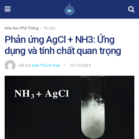
Hóa Học Phổ Thông
Tài liệu
Phản ứng AgCl + NH3: Ứng
dụng và tính chất quan trọng
viết bởi
Quế Thích Hóa
22/10/2024