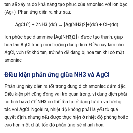
tan sẽ xảy ra do khả năng tạo phức của amoniac với ion bạc
(Ag+). Phản ứng diễn ra như sau:
AgCl (r) + 2NH3​ (dd) → [Ag(NH3​)2​]+(dd) + Cl−(dd)
Ion phức bạc diammine [Ag(NH3​)2​]+ được tạo thành, giúp
hòa tan AgCl trong môi trường dung dịch. Điều này làm cho
AgCl, vốn rất khó tan, trở nên dễ dàng bị hòa tan khi có mặt
amoniac.
Điều kiện phản ứng giữa NH3 và AgCl
Phản ứng này diễn ra tốt trong dung dịch amoniac đậm đặc.
Điều kiện pH cũng đóng vai trò quan trọng, vì dung dịch phải
có tính bazơ để NH3 có thể tồn tại ở dạng tự do và tương
tác với AgCl. Ngoài ra, nhiệt độ không phải là yếu tố quá
quyết định, nhưng nếu được thực hiện ở nhiệt độ phòng hoặc
cao hơn một chút, tốc độ phản ứng sẽ nhanh hơn.