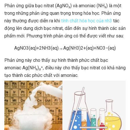
Phản ứng giữa bạc nitrat (AgNO₃) và amoniac (NH₃) là một
trong những phản ứng quan trọng trong hóa học. Phản ứng
này thường được diễn ra khi
tính chất hóa học của nh3
tác
động lên dung dịch bạc nitrat, dẫn đến sự hình thành các sản
phẩm mới. Phương trình phản ứng có thể được viết như sau:
AgNO3​(aq)+2NH3​(aq)→Ag(NH3​)2+​(aq)+NO3−​(aq)
Phản ứng này cho thấy sự hình thành phức chất bạc
amoniac Ag(NH₃)₂⁺, điều này cho thấy bạc nitrat có khả năng
tạo thành các phức chất với amoniac.