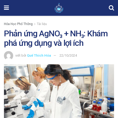
Hóa Học Phổ Thông
Tài liệu
Phản ứng AgNO₃ + NH₃: Khám
phá ứng dụng và lợi ích
viết bởi
Quế Thích Hóa
22/10/2024