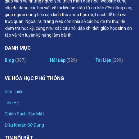
giáo viên và những người yêu thích môn hóa học. Website cung
cấp đa dạng các bài viết về tài liệu học tập từ cơ bản đến nâng cao,
giúp người dùng tiếp cận kiến thức hóa học một cách dễ hiểu và
trực quan. Ngoài ra, trang web còn chia sẻ các bộ đề thi thử, đề
kiểm tra học kỳ, cũng như các câu hỏi đáp chi tiết, giúp học sinh ôn
tập và rèn luyện kỹ năng làm bài thi.
DANH MỤC
Blog
(387)
Hỏi Đáp
(529)
Tài Liệu
(299)
VỀ HÓA HỌC PHỔ THÔNG
Giới Thiệu
Liên Hệ
Chính Sách Bảo Mật
Điều Khoản Sử Dụng
TIN NỔI BẬT