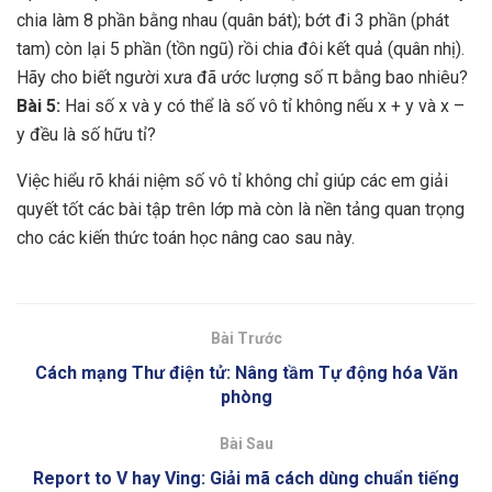
chia làm 8 phần bằng nhau (quân bát); bớt đi 3 phần (phát
tam) còn lại 5 phần (tồn ngũ) rồi chia đôi kết quả (quân nhị).
Hãy cho biết người xưa đã ước lượng số π bằng bao nhiêu?
Bài 5:
Hai số x và y có thể là số vô tỉ không nếu x + y và x –
y đều là số hữu tỉ?
Việc hiểu rõ khái niệm số vô tỉ không chỉ giúp các em giải
quyết tốt các bài tập trên lớp mà còn là nền tảng quan trọng
cho các kiến thức toán học nâng cao sau này.
Bài Trước
Cách mạng Thư điện tử: Nâng tầm Tự động hóa Văn
phòng
Bài Sau
Report to V hay Ving: Giải mã cách dùng chuẩn tiếng