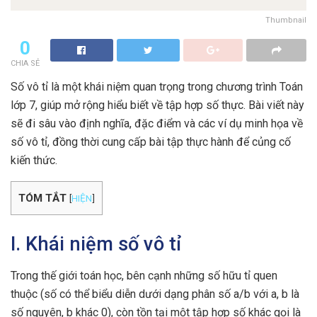
Thumbnail
0
CHIA SẺ
Số vô tỉ là một khái niệm quan trọng trong chương trình Toán
lớp 7, giúp mở rộng hiểu biết về tập hợp số thực. Bài viết này
sẽ đi sâu vào định nghĩa, đặc điểm và các ví dụ minh họa về
số vô tỉ, đồng thời cung cấp bài tập thực hành để củng cố
kiến thức.
TÓM TẮT
[
HIỆN
]
I. Khái niệm số vô tỉ
Trong thế giới toán học, bên cạnh những số hữu tỉ quen
thuộc (số có thể biểu diễn dưới dạng phân số a/b với a, b là
số nguyên, b khác 0), còn tồn tại một tập hợp số khác gọi là