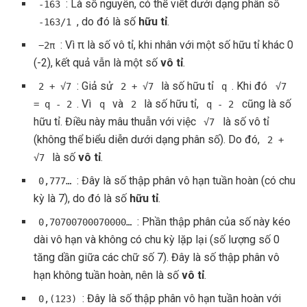
: Là số nguyên, có thể viết dưới dạng phân số
-163
, do đó là số
hữu tỉ
.
-163/1
: Vì π là số vô tỉ, khi nhân với một số hữu tỉ khác 0
−2π
(-2), kết quả vẫn là một số
vô tỉ
.
: Giả sử
là số hữu tỉ
. Khi đó
2 + √7
2 + √7
q
√7
. Vì
và
là số hữu tỉ,
cũng là số
= q - 2
q
2
q - 2
hữu tỉ. Điều này mâu thuẫn với việc
là số vô tỉ
√7
(không thể biểu diễn dưới dạng phân số). Do đó,
2 +
là số
vô tỉ
.
√7
: Đây là số thập phân vô hạn tuần hoàn (có chu
0,777…
kỳ là 7), do đó là số
hữu tỉ
.
: Phần thập phân của số này kéo
0,70700700070000…
dài vô hạn và không có chu kỳ lặp lại (số lượng số 0
tăng dần giữa các chữ số 7). Đây là số thập phân vô
hạn không tuần hoàn, nên là số
vô tỉ
.
: Đây là số thập phân vô hạn tuần hoàn với
0,(123)