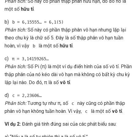
Phân tích:
Số này có phần thập phân hữu hạn, do đó nó là
một số
hữu tỉ
.
b)
b = 6,15555… = 6,1(5)
Phân tích:
Số này có phần thập phân vô hạn nhưng lặp lại
theo chu kỳ là chữ số 5. Đây là số thập phân vô hạn tuần
hoàn, vì vậy
là một số
hữu tỉ
.
b
c)
π = 3,14159265…
Phân tích:
Số Pi (π) là một ví dụ điển hình của số vô tỉ. Phần
thập phân của nó kéo dài vô hạn mà không có bất kỳ chu kỳ
lặp lại nào. Do đó, π là số
vô tỉ
.
d)
c = 2,23606…
Phân tích:
Tương tự như π, số
này cũng có phần thập
c
phân vô hạn không tuần hoàn. Vì vậy,
là một số
vô tỉ
.
c
Ví dụ 2:
Đánh giá tính đúng sai của các phát biểu sau:
a) “Nếu a là số tự nhiên thì a là số vô tỉ.”