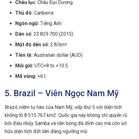
Châu lục:
Châu Đại Dương
Thủ đô:
Canberra
Ngôn ngữ:
Tiếng Anh
Dân số:
23.829.700 (2015)
Mật độ dân số:
2.8/km²
Tiền tệ:
Australian dollar (AUD)
Múi giờ:
UTC+8 to +10.5
Mã vùng:
+61
5. Brazil – Viên Ngọc Nam Mỹ
Brazil, niềm tự hào của Nam Mỹ, xếp thứ 5 với diện tích
khổng lồ 8.515.767 km2. Quốc gia này không chỉ quyến rũ
bởi điệu nhảy Samba và nền bóng đá đỉnh cao mà còn sở
hữu diện tích đất liền đáng ngưỡng mộ.