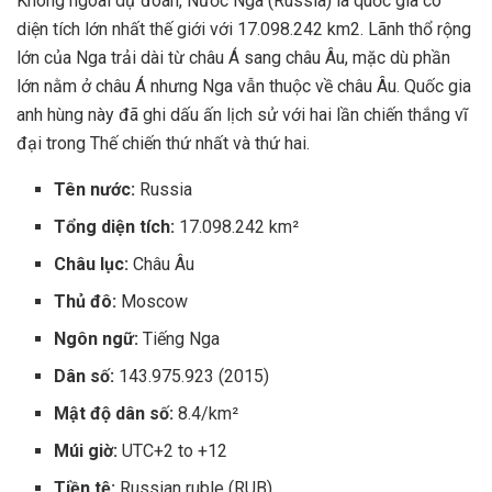
Không ngoài dự đoán, Nước Nga (Russia) là quốc gia có
diện tích lớn nhất thế giới với 17.098.242 km2. Lãnh thổ rộng
lớn của Nga trải dài từ châu Á sang châu Âu, mặc dù phần
lớn nằm ở châu Á nhưng Nga vẫn thuộc về châu Âu. Quốc gia
anh hùng này đã ghi dấu ấn lịch sử với hai lần chiến thắng vĩ
đại trong Thế chiến thứ nhất và thứ hai.
Tên nước:
Russia
Tổng diện tích:
17.098.242 km²
Châu lục:
Châu Âu
Thủ đô:
Moscow
Ngôn ngữ:
Tiếng Nga
Dân số:
143.975.923 (2015)
Mật độ dân số:
8.4/km²
Múi giờ:
UTC+2 to +12
Tiền tệ:
Russian ruble (RUB)