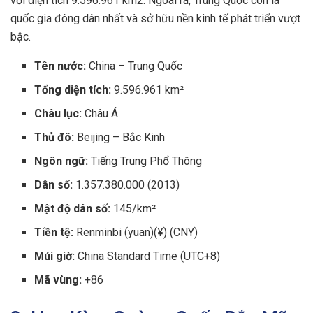
với diện tích 9.596.961 km2. Ngoài ra, Trung Quốc còn là
quốc gia đông dân nhất và sở hữu nền kinh tế phát triển vượt
bậc.
Tên nước:
China – Trung Quốc
Tổng diện tích:
9.596.961 km²
Châu lục:
Châu Á
Thủ đô:
Beijing – Bắc Kinh
Ngôn ngữ:
Tiếng Trung Phổ Thông
Dân số:
1.357.380.000 (2013)
Mật độ dân số:
145/km²
Tiền tệ:
Renminbi (yuan)(¥) (CNY)
Múi giờ:
China Standard Time (UTC+8)
Mã vùng:
+86