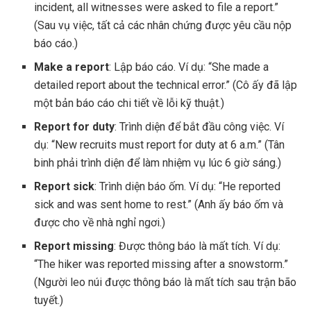
incident, all witnesses were asked to file a report.”
(Sau vụ việc, tất cả các nhân chứng được yêu cầu nộp
báo cáo.)
Make a report
: Lập báo cáo. Ví dụ: “She made a
detailed report about the technical error.” (Cô ấy đã lập
một bản báo cáo chi tiết về lỗi kỹ thuật.)
Report for duty
: Trình diện để bắt đầu công việc. Ví
dụ: “New recruits must report for duty at 6 a.m.” (Tân
binh phải trình diện để làm nhiệm vụ lúc 6 giờ sáng.)
Report sick
: Trình diện báo ốm. Ví dụ: “He reported
sick and was sent home to rest.” (Anh ấy báo ốm và
được cho về nhà nghỉ ngơi.)
Report missing
: Được thông báo là mất tích. Ví dụ:
“The hiker was reported missing after a snowstorm.”
(Người leo núi được thông báo là mất tích sau trận bão
tuyết.)