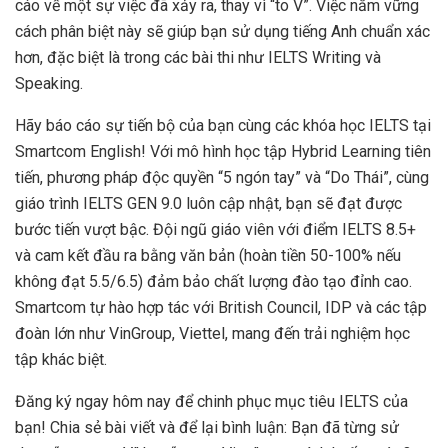
cáo về một sự việc đã xảy ra, thay vì “to V”. Việc nắm vững
cách phân biệt này sẽ giúp bạn sử dụng tiếng Anh chuẩn xác
hơn, đặc biệt là trong các bài thi như IELTS Writing và
Speaking.
Hãy báo cáo sự tiến bộ của bạn cùng các khóa học IELTS tại
Smartcom English! Với mô hình học tập Hybrid Learning tiên
tiến, phương pháp độc quyền “5 ngón tay” và “Do Thái”, cùng
giáo trình IELTS GEN 9.0 luôn cập nhật, bạn sẽ đạt được
bước tiến vượt bậc. Đội ngũ giáo viên với điểm IELTS 8.5+
và cam kết đầu ra bằng văn bản (hoàn tiền 50-100% nếu
không đạt 5.5/6.5) đảm bảo chất lượng đào tạo đỉnh cao.
Smartcom tự hào hợp tác với British Council, IDP và các tập
đoàn lớn như VinGroup, Viettel, mang đến trải nghiệm học
tập khác biệt.
Đăng ký ngay hôm nay để chinh phục mục tiêu IELTS của
bạn! Chia sẻ bài viết và để lại bình luận: Bạn đã từng sử