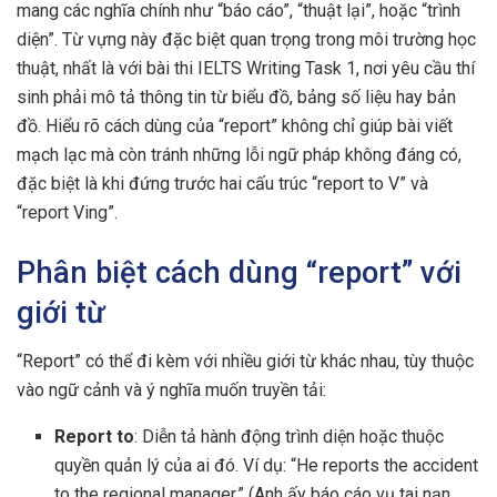
mang các nghĩa chính như “báo cáo”, “thuật lại”, hoặc “trình
diện”. Từ vựng này đặc biệt quan trọng trong môi trường học
thuật, nhất là với bài thi IELTS Writing Task 1, nơi yêu cầu thí
sinh phải mô tả thông tin từ biểu đồ, bảng số liệu hay bản
đồ. Hiểu rõ cách dùng của “report” không chỉ giúp bài viết
mạch lạc mà còn tránh những lỗi ngữ pháp không đáng có,
đặc biệt là khi đứng trước hai cấu trúc “report to V” và
“report Ving”.
Phân biệt cách dùng “report” với
giới từ
“Report” có thể đi kèm với nhiều giới từ khác nhau, tùy thuộc
vào ngữ cảnh và ý nghĩa muốn truyền tải:
Report to
: Diễn tả hành động trình diện hoặc thuộc
quyền quản lý của ai đó. Ví dụ: “He reports the accident
to the regional manager.” (Anh ấy báo cáo vụ tai nạn