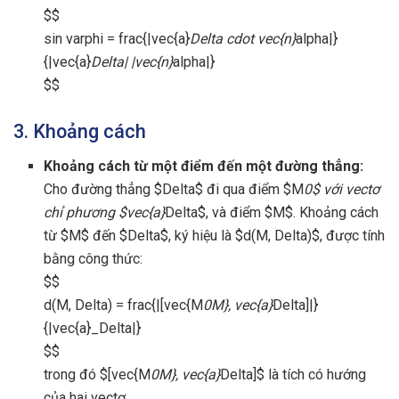
$$
sin varphi = frac{|vec{a}
Delta cdot vec{n}
alpha|}
{|vec{a}
Delta| |vec{n}
alpha|}
$$
3. Khoảng cách
Khoảng cách từ một điểm đến một đường thẳng:
Cho đường thẳng $Delta$ đi qua điểm $M
0$ với vectơ
chỉ phương $vec{a}
Delta$, và điểm $M$. Khoảng cách
từ $M$ đến $Delta$, ký hiệu là $d(M, Delta)$, được tính
bằng công thức:
$$
d(M, Delta) = frac{|[vec{M
0M}, vec{a}
Delta]|}
{|vec{a}_Delta|}
$$
trong đó $[vec{M
0M}, vec{a}
Delta]$ là tích có hướng
của hai vectơ.