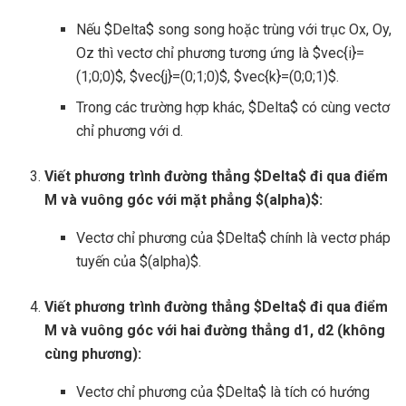
Nếu $Delta$ song song hoặc trùng với trục Ox, Oy,
Oz thì vectơ chỉ phương tương ứng là $vec{i}=
(1;0;0)$, $vec{j}=(0;1;0)$, $vec{k}=(0;0;1)$.
Trong các trường hợp khác, $Delta$ có cùng vectơ
chỉ phương với d.
Viết phương trình đường thẳng $Delta$ đi qua điểm
M và vuông góc với mặt phẳng $(alpha)$:
Vectơ chỉ phương của $Delta$ chính là vectơ pháp
tuyến của $(alpha)$.
Viết phương trình đường thẳng $Delta$ đi qua điểm
M và vuông góc với hai đường thẳng d1, d2 (không
cùng phương):
Vectơ chỉ phương của $Delta$ là tích có hướng