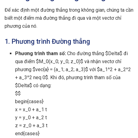
Để xác định một đường thẳng trong không gian, chúng ta cần
biết một điểm mà đường thẳng đi qua và một vectơ chỉ
phương của nó.
1. Phương trình Đường thẳng
Phương trình tham số:
Cho đường thẳng $Delta$ đi
qua điểm $M_0(x_0; y_0; z_0)$ và nhận vectơ chỉ
phương $vec{a} = (a_1; a_2; a_3)$ với $a_1^2 + a_2^2
+ a_3^2 neq 0$. Khi đó, phương trình tham số của
$Delta$ có dạng:
$$
begin{cases}
x = x_0 + a_1 t
y = y_0 + a_2 t
z = z_0 + a_3 t
end{cases}