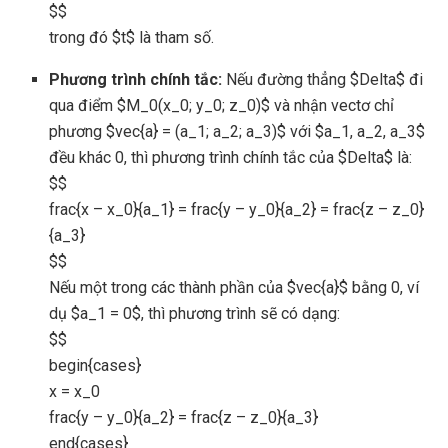
$$
trong đó $t$ là tham số.
Phương trình chính tắc:
Nếu đường thẳng $Delta$ đi
qua điểm $M_0(x_0; y_0; z_0)$ và nhận vectơ chỉ
phương $vec{a} = (a_1; a_2; a_3)$ với $a_1, a_2, a_3$
đều khác 0, thì phương trình chính tắc của $Delta$ là:
$$
frac{x – x_0}{a_1} = frac{y – y_0}{a_2} = frac{z – z_0}
{a_3}
$$
Nếu một trong các thành phần của $vec{a}$ bằng 0, ví
dụ $a_1 = 0$, thì phương trình sẽ có dạng:
$$
begin{cases}
x = x_0
frac{y – y_0}{a_2} = frac{z – z_0}{a_3}
end{cases}