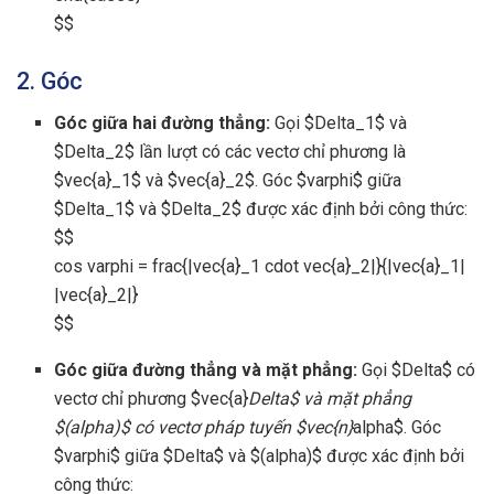
$$
2. Góc
Góc giữa hai đường thẳng:
Gọi $Delta_1$ và
$Delta_2$ lần lượt có các vectơ chỉ phương là
$vec{a}_1$ và $vec{a}_2$. Góc $varphi$ giữa
$Delta_1$ và $Delta_2$ được xác định bởi công thức:
$$
cos varphi = frac{|vec{a}_1 cdot vec{a}_2|}{|vec{a}_1|
|vec{a}_2|}
$$
Góc giữa đường thẳng và mặt phẳng:
Gọi $Delta$ có
vectơ chỉ phương $vec{a}
Delta$ và mặt phẳng
$(alpha)$ có vectơ pháp tuyến $vec{n}
alpha$. Góc
$varphi$ giữa $Delta$ và $(alpha)$ được xác định bởi
công thức: