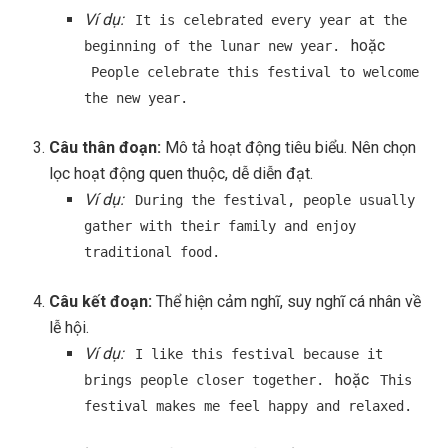
Ví dụ:
It is celebrated every year at the
hoặc
beginning of the lunar new year.
People celebrate this festival to welcome
the new year.
Câu thân đoạn:
Mô tả hoạt động tiêu biểu. Nên chọn
lọc hoạt động quen thuộc, dễ diễn đạt.
Ví dụ:
During the festival, people usually
gather with their family and enjoy
traditional food.
Câu kết đoạn:
Thể hiện cảm nghĩ, suy nghĩ cá nhân về
lễ hội.
Ví dụ:
I like this festival because it
hoặc
brings people closer together.
This
festival makes me feel happy and relaxed.