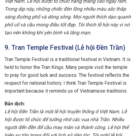
Việt Nam. Lễ hội được tổ chức hằng tháng vào ngày rằm.
Trong dịp này, những chiếc đèn lồng nhiều màu sắc thắp
sáng đường phố và dòng sông. Mọi người thích dạo quanh
phố cổ và cầu mong điều tốt đẹp. Tôi thích lễ hội này vì nó
tạo nên không khí yên bình và lãng mạn.
9. Tran Temple Festival (Lễ hội Đền Trần)
Tran Temple Festival is a traditional festival in Vietnam. It is
held to honor the Tran Kings. Many people visit the temple
to pray for good luck and success. The festival reflects the
respect for national history. I think Tran Temple Festival is
important because it reminds us of Vietnamese traditions.
Bản dịch:
Lễ hội Đền Trần là một lễ hội truyền thống ở Việt Nam. Lễ
hội được tổ chức để tưởng nhớ các vua nhà Trần. Nhiều
người đến đền để cầu may mắn và thành công. Lễ hội thể
hiện sự tôn trọng đối với lịch sử dân tộc. Tôi nghĩ lễ hội