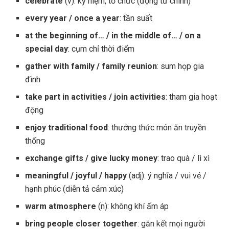
celebrate
(v): kỷ niệm, tổ chức (động từ chính)
every year / once a year
: tần suất
at the beginning of… / in the middle of… / on a
special day
: cụm chỉ thời điểm
gather with family / family reunion
: sum họp gia
đình
take part in activities / join activities
: tham gia hoạt
động
enjoy traditional food
: thưởng thức món ăn truyền
thống
exchange gifts / give lucky money
: trao quà / lì xì
meaningful / joyful / happy
(adj): ý nghĩa / vui vẻ /
hạnh phúc (diễn tả cảm xúc)
warm atmosphere
(n): không khí ấm áp
bring people closer together
: gắn kết mọi người