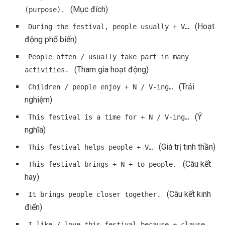
(Mục đích)
(purpose).
(Hoạt
During the festival, people usually + V…
động phổ biến)
People often / usually take part in many
(Tham gia hoạt động)
activities.
(Trải
Children / people enjoy + N / V-ing…
nghiệm)
(Ý
This festival is a time for + N / V-ing…
nghĩa)
(Giá trị tinh thần)
This festival helps people + V…
(Câu kết
This festival brings + N + to people.
hay)
(Câu kết kinh
It brings people closer together.
điển)
I like / love this festival because + clause.