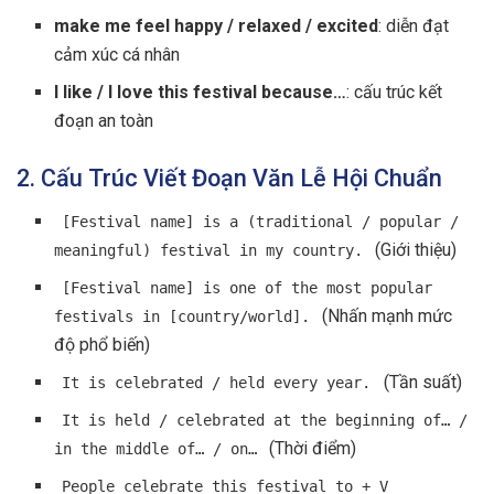
make me feel happy / relaxed / excited
: diễn đạt
cảm xúc cá nhân
I like / I love this festival because…
: cấu trúc kết
đoạn an toàn
2. Cấu Trúc Viết Đoạn Văn Lễ Hội Chuẩn
[Festival name] is a (traditional / popular /
(Giới thiệu)
meaningful) festival in my country.
[Festival name] is one of the most popular
(Nhấn mạnh mức
festivals in [country/world].
độ phổ biến)
(Tần suất)
It is celebrated / held every year.
It is held / celebrated at the beginning of… /
(Thời điểm)
in the middle of… / on…
People celebrate this festival to + V