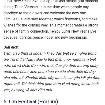
Lunar New Year’s Eve is a special and meaningful moment
during Tet in Vietnam. It is the time when people say
goodbye to the old year and welcome the new one.
Families usually stay together, watch fireworks, and make
wishes for the coming year. This moment creates a strong
sense of family connection. I enjoy Lunar New Year’s Eve
because it brings peace, hope, and new beginnings.
Bản dịch:
Đêm giao thừa là khoảnh khắc đặc biệt và ý nghĩa trong
dịp Tết ở Việt Nam. Đây là thời điểm mọi người tạm biệt
năm cũ và chào đón năm mới. Các gia đình thường quây
quần bên nhau, xem pháo hoa và cầu chúc điều tốt đẹp
cho năm tới. Khoảnh khắc này tạo nên sự gắn kết gia đình
mạnh mẽ. Tôi thích đêm giao thừa vì nó mang lại sự bình
yên, hy vọng và khởi đầu mới.
5. Lim Festival (Hội Lim)