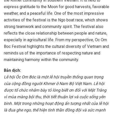
the Khmer community in southern Vietnam. It is held to
express gratitude to the Moon for good harvests, favorable
weather, and a peaceful life. One of the most impressive
activities of the festival is the Ngo boat race, which shows
strong teamwork and community spirit. The festival also
reflects the close relationship between people and nature,
especially in agricultural life. From my perspective, Oc Om
Boc Festival highlights the cultural diversity of Vietnam and
reminds us of the importance of respecting nature and
maintaining harmony within the community.
Bản dịch:
Lễ hội Óc Om Bóc là một lễ hội truyền thống quan trọng
của cộng đồng người Khmer ở Nam Bộ Việt Nam. Lễ hội
được tổ chức nhằm bày tỏ lòng biết ơn đối với Mặt Trăng
vì mùa màng bội thu, thời tiết thuận lợi và cuộc sống yên
bình. Một trong những hoạt động ấn tượng nhất của lễ hội
là đua ghe ngo, thể hiện tinh thần đồng đội và sức mạnh