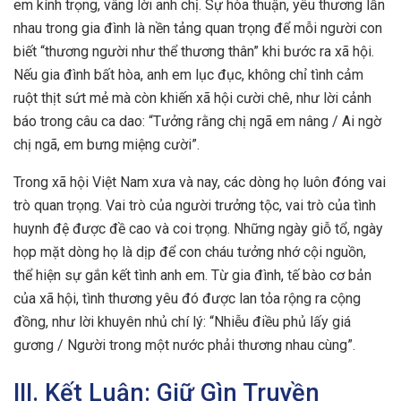
em kính trọng, vâng lời anh chị. Sự hòa thuận, yêu thương lẫn
nhau trong gia đình là nền tảng quan trọng để mỗi người con
biết “thương người như thể thương thân” khi bước ra xã hội.
Nếu gia đình bất hòa, anh em lục đục, không chỉ tình cảm
ruột thịt sứt mẻ mà còn khiến xã hội cười chê, như lời cảnh
báo trong câu ca dao: “Tưởng rằng chị ngã em nâng / Ai ngờ
chị ngã, em bưng miệng cười”.
Trong xã hội Việt Nam xưa và nay, các dòng họ luôn đóng vai
trò quan trọng. Vai trò của người trưởng tộc, vai trò của tình
huynh đệ được đề cao và coi trọng. Những ngày giỗ tổ, ngày
họp mặt dòng họ là dịp để con cháu tưởng nhớ cội nguồn,
thể hiện sự gắn kết tình anh em. Từ gia đình, tế bào cơ bản
của xã hội, tình thương yêu đó được lan tỏa rộng ra cộng
đồng, như lời khuyên nhủ chí lý: “Nhiễu điều phủ lấy giá
gương / Người trong một nước phải thương nhau cùng”.
III. Kết Luận: Giữ Gìn Truyền