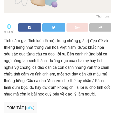
Thumbnail
0
CHIA SẺ
Tình cảm gia đình luôn là một trong những giá trị đẹp đẽ và
thiêng liêng nhất trong văn hóa Việt Nam, được khắc họa
sâu sắc qua từng câu ca dao, lời ru. Bên cạnh những bài ca
ngợi công lao sinh thành, dưỡng dục của cha mẹ hay tình
nghĩa vợ chồng, ca dao dân ca còn dành những vần thơ chan
chứa tình cảm về tình anh em, một sợi dây gắn kết máu mủ
thiêng liêng. Câu ca dao “Anh em như thể tay chân / Rách
lành đùm bọc, dở hay đỡ đần” không chỉ là lời ru cho tình cốt
nhục mà còn là bài học quý báu về đạo lý làm người.
TÓM TẮT
[
HIỆN
]