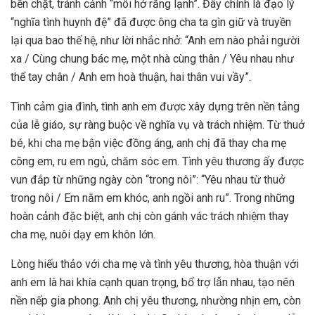
bền chặt, tránh cảnh “môi hở răng lạnh”. Đây chính là đạo lý
“nghĩa tình huynh đệ” đã được ông cha ta gìn giữ và truyền
lại qua bao thế hệ, như lời nhắc nhở: “Anh em nào phải người
xa / Cùng chung bác mẹ, một nhà cùng thân / Yêu nhau như
thể tay chân / Anh em hoà thuận, hai thân vui vầy”.
Tình cảm gia đình, tình anh em được xây dựng trên nền tảng
của lễ giáo, sự ràng buộc về nghĩa vụ và trách nhiệm. Từ thuở
bé, khi cha mẹ bận việc đồng áng, anh chị đã thay cha mẹ
cõng em, ru em ngủ, chăm sóc em. Tình yêu thương ấy được
vun đắp từ những ngày còn “trong nôi”: “Yêu nhau từ thuở
trong nôi / Em nằm em khóc, anh ngồi anh ru”. Trong những
hoàn cảnh đặc biệt, anh chị còn gánh vác trách nhiệm thay
cha mẹ, nuôi dạy em khôn lớn.
Lòng hiếu thảo với cha mẹ và tình yêu thương, hòa thuận với
anh em là hai khía cạnh quan trọng, bổ trợ lẫn nhau, tạo nên
nền nếp gia phong. Anh chị yêu thương, nhường nhịn em, còn