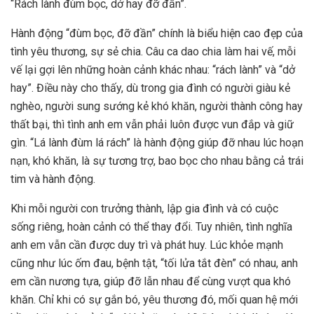
“Rách lành đùm bọc, dở hay đỡ đần”.
Hành động “đùm bọc, đỡ đần” chính là biểu hiện cao đẹp của
tình yêu thương, sự sẻ chia. Câu ca dao chia làm hai vế, mỗi
vế lại gợi lên những hoàn cảnh khác nhau: “rách lành” và “dở
hay”. Điều này cho thấy, dù trong gia đình có người giàu kẻ
nghèo, người sung sướng kẻ khó khăn, người thành công hay
thất bại, thì tình anh em vẫn phải luôn được vun đắp và giữ
gìn. “Lá lành đùm lá rách” là hành động giúp đỡ nhau lúc hoạn
nạn, khó khăn, là sự tương trợ, bao bọc cho nhau bằng cả trái
tim và hành động.
Khi mỗi người con trưởng thành, lập gia đình và có cuộc
sống riêng, hoàn cảnh có thể thay đổi. Tuy nhiên, tình nghĩa
anh em vẫn cần được duy trì và phát huy. Lúc khỏe mạnh
cũng như lúc ốm đau, bệnh tật, “tối lửa tắt đèn” có nhau, anh
em cần nương tựa, giúp đỡ lẫn nhau để cùng vượt qua khó
khăn. Chỉ khi có sự gắn bó, yêu thương đó, mối quan hệ mới