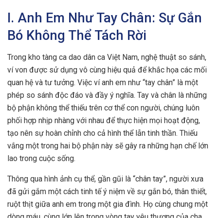
I. Anh Em Như Tay Chân: Sự Gắn
Bó Không Thể Tách Rời
Trong kho tàng ca dao dân ca Việt Nam, nghệ thuật so sánh,
ví von được sử dụng vô cùng hiệu quả để khắc họa các mối
quan hệ và tư tưởng. Việc ví anh em như “tay chân” là một
phép so sánh độc đáo và đầy ý nghĩa. Tay và chân là những
bộ phận không thể thiếu trên cơ thể con người, chúng luôn
phối hợp nhịp nhàng với nhau để thực hiện mọi hoạt động,
tạo nên sự hoàn chỉnh cho cả hình thể lẫn tinh thần. Thiếu
vắng một trong hai bộ phận này sẽ gây ra những hạn chế lớn
lao trong cuộc sống.
Thông qua hình ảnh cụ thể, gần gũi là “chân tay”, người xưa
đã gửi gắm một cách tinh tế ý niệm về sự gắn bó, thân thiết,
ruột thịt giữa anh em trong một gia đình. Họ cùng chung một
dòng máu, cùng lớn lên trong vòng tay yêu thương của cha