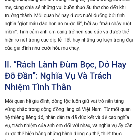
mẹ, cùng chia sẻ những vui buồn thuở ấu thơ cho đến khi
trưởng thành. Mối quan hệ này được nuôi dưỡng bởi tình
nghĩa “giọt máu đào hơn ao nước lã”, bởi sự “máu chảy ruột
mềm”. Tình cảm anh em càng trở nên sâu sắc và được thể
hiện rõ nét trong các dịp lễ, Tết, hay những sự kiện trọng đại
của gia đình như cưới hỏi, ma chay.
II. “Rách Lành Đùm Bọc, Dở Hay
Đỡ Đần”: Nghĩa Vụ Và Trách
Nhiệm Tình Thân
Mối quan hệ gia đình, dòng tộc luôn giữ vai trò nền tảng
vững chắc trong cộng đồng làng xã Việt Nam. Từ mối quan
hệ thiêng liêng đó, nhân dân ta đã đúc kết và đề cao nghĩa
vụ, trách nhiệm của anh em đối với nhau, và nghĩa vụ ấy cần
được thể hiện bằng những hành động cụ thể, thiết thực: