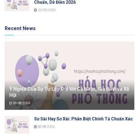
Chuẩn, Dễ Điền 2026
23/05/2026
Recent News
Ý Nghĩa Của Sự Tự Lập Đối Với Cá Nhân, Gia Đình và Xã
Hội
09/08/2026
Sơ Sài Hay Sơ Xài: Phân Biệt Chính Tả Chuẩn Xác
08/08/2026