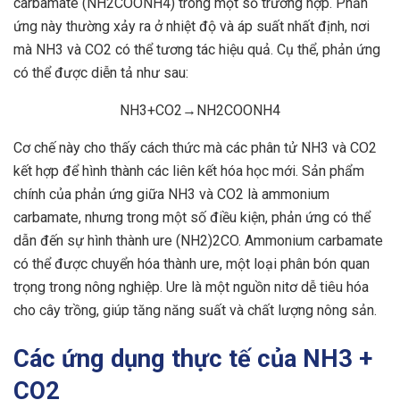
carbamate (NH2COONH4) trong một số trường hợp. Phản
ứng này thường xảy ra ở nhiệt độ và áp suất nhất định, nơi
mà NH3 và CO2 có thể tương tác hiệu quả. Cụ thể, phản ứng
có thể được diễn tả như sau:
NH3​+CO2​→NH2​COONH4​
Cơ chế này cho thấy cách thức mà các phân tử NH3 và CO2
kết hợp để hình thành các liên kết hóa học mới. Sản phẩm
chính của phản ứng giữa NH3 và CO2 là ammonium
carbamate, nhưng trong một số điều kiện, phản ứng có thể
dẫn đến sự hình thành ure (NH2)2CO. Ammonium carbamate
có thể được chuyển hóa thành ure, một loại phân bón quan
trọng trong nông nghiệp. Ure là một nguồn nitơ dễ tiêu hóa
cho cây trồng, giúp tăng năng suất và chất lượng nông sản.
Các ứng dụng thực tế của NH3 +
CO2