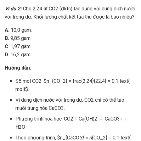
Ví dụ 2:
Cho 2,24 lít CO2 (đktc) tác dụng với dung dịch nước
vôi trong dư. Khối lượng chất kết tủa thu được là bao nhiêu?
A.
10,0 gam.
B.
9,85 gam.
C
. 1,97 gam.
D.
16,2 gam.
Hướng dẫn:
Số mol CO2: $n_{CO_2} = frac{2,24}{22,4} = 0,1 text{
mol}$.
Vì dung dịch nước vôi trong dư, CO2 chỉ có thể tạo
muối trung hòa CaCO3.
Phương trình hóa học: CO2 + Ca(OH)2 → CaCO3↓ +
H2O
Theo phương trình, $n_{CaCO
3} = n
{CO_2} = 0,1 text{