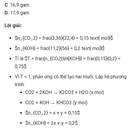
C
. 16,9 gam.
D.
17,9 gam.
Lời giải:
$n_{CO_2} = frac{3,36}{22,4} = 0,15 text{ mol}$.
$n_{KOH} = frac{11,2}{56} = 0,2 text{ mol}$.
Tỉ lệ $T = frac{n_{CO
2}}{n
{KOH}} = frac{0,15}{0,2} =
0,75$.
Vì T < 1, phản ứng có thể tạo hai muối. Lập hệ phương
trình:
CO2 + 2KOH → K2CO3 + H2O (x mol)
CO2 + KOH → KHCO3 (y mol)
$n_{CO_2} = x + y = 0,15$
$n_{KOH} = 2x + y = 0,2$