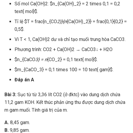
Số mol Ca(OH)2: $n_{Ca(OH)_2} = 2 times 0,1 = 0,2
text{ mol}$.
Tỉ lệ $T = frac{n_{CO
2}}{n
{Ca(OH)_2}} = frac{0,1}{0,2} =
0,5$.
Vì T < 1, Ca(OH)2 dư và chỉ tạo muối trung hòa CaCO3.
Phương trình: CO2 + Ca(OH)2 → CaCO3↓ + H2O
$n_{CaCO
3} = n
{CO_2} = 0,1 text{ mol}$.
$m_{CaCO_3} = 0,1 times 100 = 10 text{ gam}$.
Đáp án A
Bài 3:
Sục từ từ 3,36 lít CO2 (ở đktc) vào dung dịch chứa
11,2 gam KOH. Kết thúc phản ứng thu được dung dịch chứa
m gam muối. Tính giá trị của m.
A.
8,45 gam.
B.
9,85 gam.