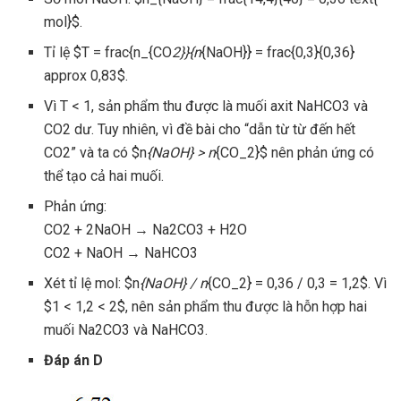
mol}$.
Tỉ lệ $T = frac{n_{CO
2}}{n
{NaOH}} = frac{0,3}{0,36}
approx 0,83$.
Vì T < 1, sản phẩm thu được là muối axit NaHCO3 và
CO2 dư. Tuy nhiên, vì đề bài cho “dẫn từ từ đến hết
CO2” và ta có $n
{NaOH} > n
{CO_2}$ nên phản ứng có
thể tạo cả hai muối.
Phản ứng:
CO2 + 2NaOH → Na2CO3 + H2O
CO2 + NaOH → NaHCO3
Xét tỉ lệ mol: $n
{NaOH} / n
{CO_2} = 0,36 / 0,3 = 1,2$. Vì
$1 < 1,2 < 2$, nên sản phẩm thu được là hỗn hợp hai
muối Na2CO3 và NaHCO3.
Đáp án D