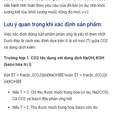
tiến hành tính toán theo yêu cầu của đề bài (ví dụ: tính khối
lượng kết tủa, khối lượng muối, nồng độ mol, v.v.).
Lưu ý quan trọng khi xác định sản phẩm:
Việc xác định đúng sản phẩm phản ứng là yếu tố then chốt.
Dưới đây là cách xác định dựa trên tỉ lệ số mol (T) giữa CO2
và dung dịch kiềm:
Trường hợp 1: CO2 tác dụng với dung dịch NaOH, KOH
(bazơ hóa trị I)
Đặt $T = frac{n_{CO
2}}{n
{NaOH}}$ hoặc $T = frac{n_{CO
2}}
{n
{KOH}}$
Nếu T = 2: Chỉ thu được muối trung hòa (ví dụ: Na2CO3).
Cả CO2 và bazơ đều phản ứng hết.
Nếu T > 2: Thu được muối trung hòa, bazơ còn dư.