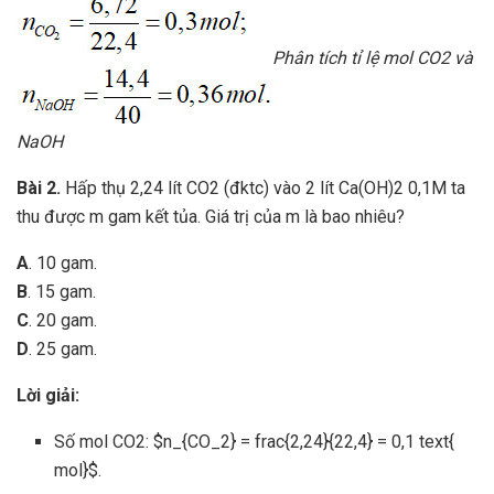
Phân tích tỉ lệ mol CO2 và
NaOH
Bài 2.
Hấp thụ 2,24 lít CO2 (đktc) vào 2 lít Ca(OH)2 0,1M ta
thu được m gam kết tủa. Giá trị của m là bao nhiêu?
A
. 10 gam.
B
. 15 gam.
C
. 20 gam.
D
. 25 gam.
Lời giải:
Số mol CO2: $n_{CO_2} = frac{2,24}{22,4} = 0,1 text{
mol}$.