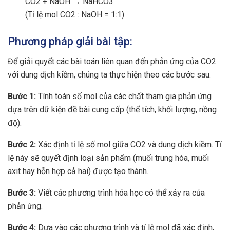
CO2 + NaOH → NaHCO3
(Tỉ lệ mol CO2 : NaOH = 1:1)
Phương pháp giải bài tập:
Để giải quyết các bài toán liên quan đến phản ứng của CO2
với dung dịch kiềm, chúng ta thực hiện theo các bước sau:
Bước 1:
Tính toán số mol của các chất tham gia phản ứng
dựa trên dữ kiện đề bài cung cấp (thể tích, khối lượng, nồng
độ).
Bước 2:
Xác định tỉ lệ số mol giữa CO2 và dung dịch kiềm. Tỉ
lệ này sẽ quyết định loại sản phẩm (muối trung hòa, muối
axit hay hỗn hợp cả hai) được tạo thành.
Bước 3:
Viết các phương trình hóa học có thể xảy ra của
phản ứng.
Bước 4:
Dựa vào các phương trình và tỉ lệ mol đã xác định,