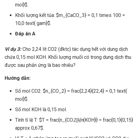
mol}$.
Khối lượng kết tủa: $m_{CaCO_3} = 0,1 times 100 =
10,0 text{ gam}$.
Đáp án A
Ví dụ 3:
Cho 2,24 lít CO2 (đktc) tác dụng hết với dung dịch
chứa 0,15 mol KOH. Khối lượng muối có trong dung dịch thu
được sau phản ứng là bao nhiêu?
Hướng dẫn:
Số mol CO2: $n_{CO_2} = frac{2,24}{22,4} = 0,1 text{
mol}$.
Số mol KOH là 0,15 mol.
Tính tỉ lệ T: $T = frac{n_{CO
2}}{n
{KOH}} = frac{0,1}{0,15}
approx 0,67$.