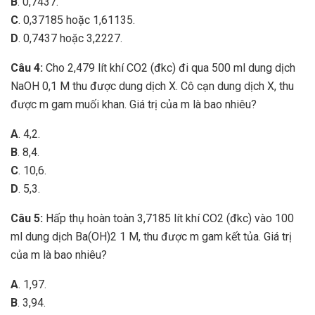
B
. 0,7437.
C
. 0,37185 hoặc 1,61135.
D
. 0,7437 hoặc 3,2227.
Câu 4:
Cho 2,479 lít khí CO2 (đkc) đi qua 500 ml dung dịch
NaOH 0,1 M thu được dung dịch X. Cô cạn dung dịch X, thu
được m gam muối khan. Giá trị của m là bao nhiêu?
A
. 4,2.
B
. 8,4.
C
. 10,6.
D
. 5,3.
Câu 5:
Hấp thụ hoàn toàn 3,7185 lít khí CO2 (đkc) vào 100
ml dung dịch Ba(OH)2 1 M, thu được m gam kết tủa. Giá trị
của m là bao nhiêu?
A
. 1,97.
B
. 3,94.