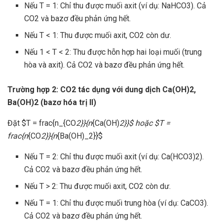
Nếu T = 1: Chỉ thu được muối axit (ví dụ: NaHCO3). Cả
CO2 và bazơ đều phản ứng hết.
Nếu T < 1: Thu được muối axit, CO2 còn dư.
Nếu 1 < T < 2: Thu được hỗn hợp hai loại muối (trung
hòa và axit). Cả CO2 và bazơ đều phản ứng hết.
Trường hợp 2: CO2 tác dụng với dung dịch Ca(OH)2,
Ba(OH)2 (bazơ hóa trị II)
Đặt $T = frac{n_{CO
2}}{n
{Ca(OH)
2}}$ hoặc $T =
frac{n
{CO
2}}{n
{Ba(OH)_2}}$
Nếu T = 2: Chỉ thu được muối axit (ví dụ: Ca(HCO3)2).
Cả CO2 và bazơ đều phản ứng hết.
Nếu T > 2: Thu được muối axit, CO2 còn dư.
Nếu T = 1: Chỉ thu được muối trung hòa (ví dụ: CaCO3).
Cả CO2 và bazơ đều phản ứng hết.