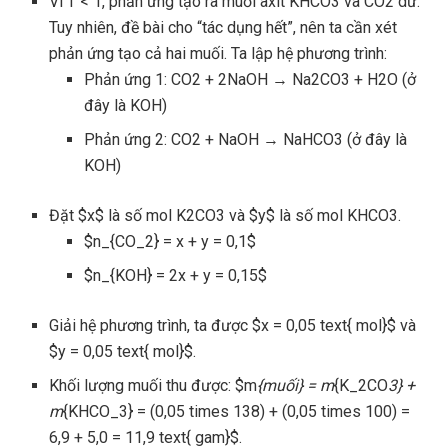
Vì T < 1, phản ứng tạo ra muối axit KHCO3 và CO2 dư.
Tuy nhiên, đề bài cho “tác dụng hết”, nên ta cần xét
phản ứng tạo cả hai muối. Ta lập hệ phương trình:
Phản ứng 1: CO2 + 2NaOH → Na2CO3 + H2O (ở
đây là KOH)
Phản ứng 2: CO2 + NaOH → NaHCO3 (ở đây là
KOH)
Đặt $x$ là số mol K2CO3 và $y$ là số mol KHCO3.
$n_{CO_2} = x + y = 0,1$
$n_{KOH} = 2x + y = 0,15$
Giải hệ phương trình, ta được $x = 0,05 text{ mol}$ và
$y = 0,05 text{ mol}$.
Khối lượng muối thu được: $m
{muối} = m
{K_2CO
3} +
m
{KHCO_3} = (0,05 times 138) + (0,05 times 100) =
6,9 + 5,0 = 11,9 text{ gam}$.