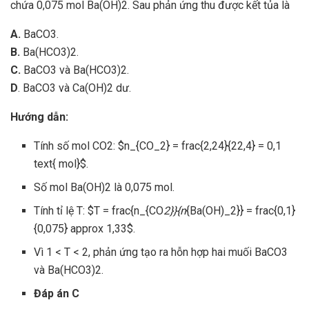
chứa 0,075 mol Ba(OH)2. Sau phản ứng thu được kết tủa là
A.
BaCO3.
B.
Ba(HCO3)2.
C.
BaCO3 và Ba(HCO3)2.
D
. BaCO3 và Ca(OH)2 dư.
Hướng dẫn:
Tính số mol CO2: $n_{CO_2} = frac{2,24}{22,4} = 0,1
text{ mol}$.
Số mol Ba(OH)2 là 0,075 mol.
Tính tỉ lệ T: $T = frac{n_{CO
2}}{n
{Ba(OH)_2}} = frac{0,1}
{0,075} approx 1,33$.
Vì 1 < T < 2, phản ứng tạo ra hỗn hợp hai muối BaCO3
và Ba(HCO3)2.
Đáp án C