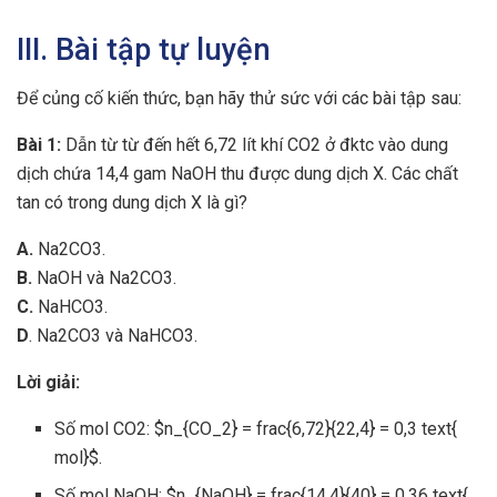
III. Bài tập tự luyện
Để củng cố kiến thức, bạn hãy thử sức với các bài tập sau:
Bài 1:
Dẫn từ từ đến hết 6,72 lít khí CO2 ở đktc vào dung
dịch chứa 14,4 gam NaOH thu được dung dịch X. Các chất
tan có trong dung dịch X là gì?
A.
Na2CO3.
B.
NaOH và Na2CO3.
C.
NaHCO3.
D
. Na2CO3 và NaHCO3.
Lời giải:
Số mol CO2: $n_{CO_2} = frac{6,72}{22,4} = 0,3 text{
mol}$.
Số mol NaOH: $n_{NaOH} = frac{14,4}{40} = 0,36 text{