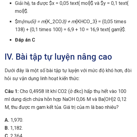
Giải hệ, ta được $x = 0,05 text{ mol}$ và $y = 0,1 text{
mol}$.
$m
{muối} = m
{K_2CO
3} + m
{KHCO_3} = (0,05 times
138) + (0,1 times 100) = 6,9 + 10 = 16,9 text{ gam}$.
Đáp án C
IV. Bài tập tự luyện nâng cao
Dưới đây là một số bài tập tự luyện với mức độ khó hơn, đòi
hỏi sự vận dụng linh hoạt kiến thức:
Câu 1:
Cho 0,4958 lít khí CO2 (ở đkc) hấp thụ hết vào 100
ml dung dịch chứa hỗn hợp NaOH 0,06 M và Ba(OH)2 0,12
M, thu được m gam kết tủa. Giá trị của m là bao nhiêu?
A.
1,970.
B.
1,182.
C.
2,364.