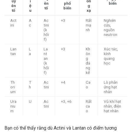
uy
i
ón
ên
phổ
biến
ên
ệ
g
tố
biến
tố
u
xạ
Act
A
Ac
+3
Rất
Nghiên
ini
c
tini
mạ
cứu,
(k
nh
nguồn
hối
neutron
f)
Lan
L
La
+3
Kh
Xúc tác,
tan
a
nt
ôn
kính
an
g
quang
(k
đá
học
hối
ng
f)
kể
Th
T
Ac
+4
Ca
Lò phản
ori
h
tini
o
ứng hạt
um
nhân
Ura
U
Ac
+3, +6
Rất
Vũ khí hạt
niu
tini
ca
nhân, điện
m
o
hạt nhân
Bạn có thể thấy rằng dù Actini và Lantan có điểm tương