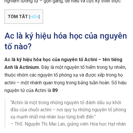
nghiệm tương tự – gọn gàng, dễ hiểu và cực kỳ thiết thực.
TÓM TẮT
[
HIỆN
]
Ac là ký hiệu hóa học của nguyên
tố nào?
Ac là ký hiệu hóa học của nguyên tố Actini – tên tiếng
Anh là Actinium.
Đây là một nguyên tố hiếm trong tự nhiên,
thuộc nhóm các nguyên tố phóng xạ và được xếp trong họ
actini – một nhánh quan trọng trong bảng tuần hoàn. Số hiệu
nguyên tử của Actini là
89
.
“Actini là một trong những nguyên tố đánh dấu sự khởi
đầu của chuỗi actini – nơi quy tụ những nguyên tố phóng
xạ mạnh nhất mà nhân loại từng biết đến.”
– ThS. Nguyễn Thị Mai Lan, giảng viên Hóa học Hạt nhân