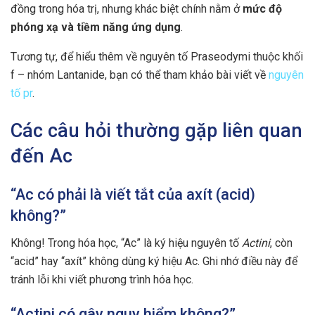
đồng trong hóa trị, nhưng khác biệt chính nằm ở
mức độ
phóng xạ và tiềm năng ứng dụng
.
Tương tự, để hiểu thêm về nguyên tố Praseodymi thuộc khối
f – nhóm Lantanide, bạn có thể tham khảo bài viết về
nguyên
tố pr
.
Các câu hỏi thường gặp liên quan
đến Ac
“Ac có phải là viết tắt của axít (acid)
không?”
Không! Trong hóa học, “Ac” là ký hiệu nguyên tố
Actini
, còn
“acid” hay “axít” không dùng ký hiệu Ac. Ghi nhớ điều này để
tránh lỗi khi viết phương trình hóa học.
“Actini có gây nguy hiểm không?”