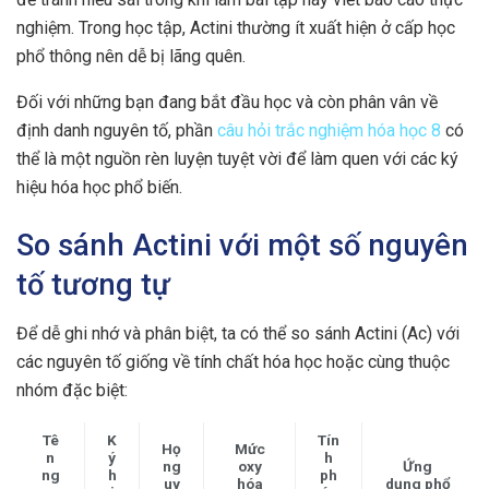
nghiệm. Trong học tập, Actini thường ít xuất hiện ở cấp học
phổ thông nên dễ bị lãng quên.
Đối với những bạn đang bắt đầu học và còn phân vân về
định danh nguyên tố, phần
câu hỏi trắc nghiệm hóa học 8
có
thể là một nguồn rèn luyện tuyệt vời để làm quen với các ký
hiệu hóa học phổ biến.
So sánh Actini với một số nguyên
tố tương tự
Để dễ ghi nhớ và phân biệt, ta có thể so sánh Actini (Ac) với
các nguyên tố giống về tính chất hóa học hoặc cùng thuộc
nhóm đặc biệt:
Tê
K
Tín
Họ
Mức
n
ý
h
ng
oxy
Ứng
ng
h
ph
uy
hóa
dụng phổ