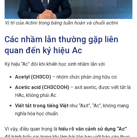
Vị trí của Actini trong bảng tuần hoàn và chuỗi actini
Các nhầm lẫn thường gặp liên
quan đến ký hiệu Ac
Ký hiệu “Ac” đôi khi khiến học sinh nhầm lẫn với:
Acetyl (CH3CO)
– nhóm chức phản ứng hữu cơ.
Acetic acid (CH3COOH)
– axit axetic, được viết tắt là
HAc, không phải Ac.
Viết tắt trong tiếng Việt
như “Axit”, “Ac”, không mang
nghĩa hóa học chuẩn.
Vì vậy, điều quan trọng là
hiểu rõ văn cảnh sử dụng “Ac”
để tránh hiểu sai trong khi làm bài tập hay viết báo cáo thực