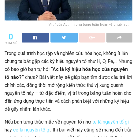
Vị trí của Actini trong bảng tuần hoàn và chuỗi actini
0
CHIA SẺ
Trong quá trình học tập và nghiên cứu hóa học, không ít lần
chúng ta bắt gặp các ký hiệu nguyên tố như H, O, Fe,… Nhưng
có bao giờ bạn tự hỏi
“Ac là ký hiệu hóa học của nguyên
tố nào?”
chưa? Bài viết này sẽ giúp bạn tìm được câu trả lời
chính xác, đồng thời mở rộng kiến thức thú vị xung quanh
nguyên tố này – từ đặc điểm, vị trí trong bảng tuần hoàn cho
đến ứng dụng thực tiễn và cách phân biệt với những ký hiệu
dễ gây nhầm lẫn khác.
Nếu bạn từng thắc mắc về nguyên tố như
te là nguyên tố gì
hay
ce là nguyên tố gì
, thì bài viết này cũng sẽ mang đến trải