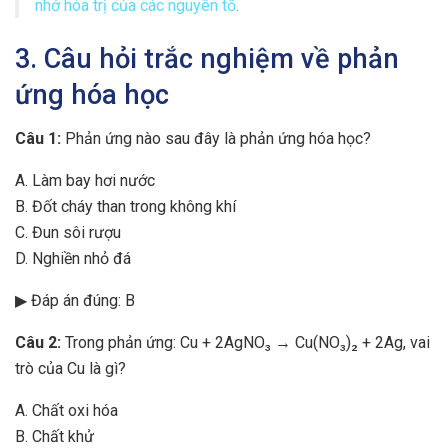
nhớ hóa trị của các nguyên tố
.
3. Câu hỏi trắc nghiệm về phản
ứng hóa học
Câu 1:
Phản ứng nào sau đây là phản ứng hóa học?
A. Làm bay hơi nước
B. Đốt cháy than trong không khí
C. Đun sôi rượu
D. Nghiền nhỏ đá
▶ Đáp án đúng: B
Câu 2:
Trong phản ứng: Cu + 2AgNO₃ → Cu(NO₃)₂ + 2Ag, vai
trò của Cu là gì?
A. Chất oxi hóa
B. Chất khử