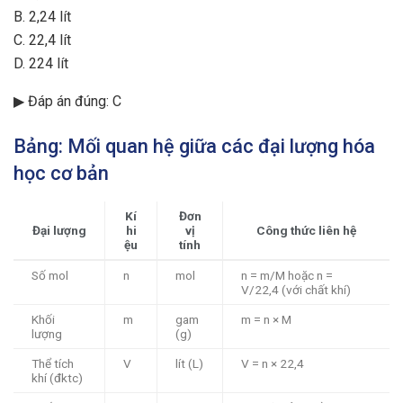
B. 2,24 lít
C. 22,4 lít
D. 224 lít
▶ Đáp án đúng: C
Bảng: Mối quan hệ giữa các đại lượng hóa
học cơ bản
Kí
Đơn
Đại lượng
hi
vị
Công thức liên hệ
ệu
tính
Số mol
n
mol
n = m/M hoặc n =
V/22,4 (với chất khí)
Khối
m
gam
m = n × M
lượng
(g)
Thể tích
V
lít (L)
V = n × 22,4
khí (đktc)