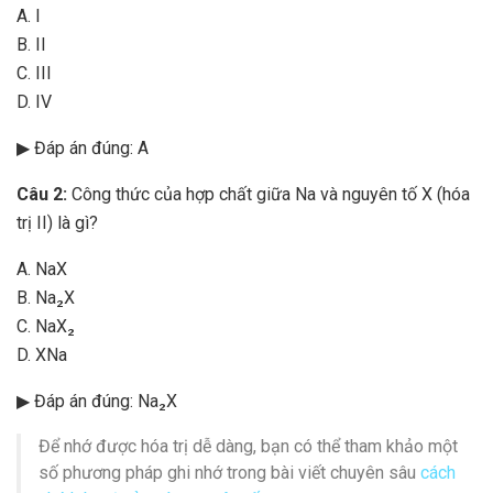
A. I
B. II
C. III
D. IV
▶ Đáp án đúng: A
Câu 2:
Công thức của hợp chất giữa Na và nguyên tố X (hóa
trị II) là gì?
A. NaX
B. Na₂X
C. NaX₂
D. XNa
▶ Đáp án đúng: Na₂X
Để nhớ được hóa trị dễ dàng, bạn có thể tham khảo một
số phương pháp ghi nhớ trong bài viết chuyên sâu
cách