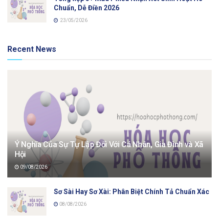
Chuẩn, Dễ Điền 2026
23/05/2026
Recent News
Ý Nghĩa Của Sự Tự Lập Đối Với Cá Nhân, Gia Đình và Xã
Hội
09/08/2026
Sơ Sài Hay Sơ Xài: Phân Biệt Chính Tả Chuẩn Xác
08/08/2026