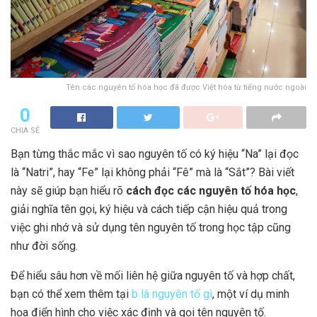
Tên các nguyên tố hóa học đã được Việt hóa từ tiếng nước ngoài
0
CHIA SẺ
Bạn từng thắc mắc vì sao nguyên tố có ký hiệu “Na” lại đọc
là “Natri”, hay “Fe” lại không phải “Fê” mà là “Sắt”? Bài viết
này sẽ giúp bạn hiểu rõ
cách đọc các nguyên tố hóa học
,
giải nghĩa tên gọi, ký hiệu và cách tiếp cận hiệu quả trong
việc ghi nhớ và sử dụng tên nguyên tố trong học tập cũng
như đời sống.
Để hiểu sâu hơn về mối liên hệ giữa nguyên tố và hợp chất,
bạn có thể xem thêm tại
b là nguyên tố gì
, một ví dụ minh
họa điển hình cho việc xác định và gọi tên nguyên tố.