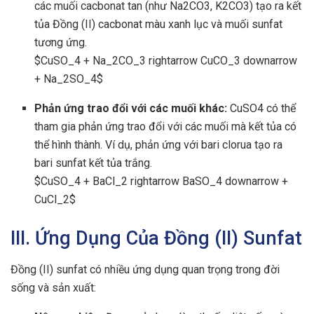
các muối cacbonat tan (như Na2CO3, K2CO3) tạo ra kết
tủa Đồng (II) cacbonat màu xanh lục và muối sunfat
tương ứng.
$CuSO_4 + Na_2CO_3 rightarrow CuCO_3 downarrow
+ Na_2SO_4$
Phản ứng trao đổi với các muối khác:
CuSO4 có thể
tham gia phản ứng trao đổi với các muối mà kết tủa có
thể hình thành. Ví dụ, phản ứng với bari clorua tạo ra
bari sunfat kết tủa trắng.
$CuSO_4 + BaCl_2 rightarrow BaSO_4 downarrow +
CuCl_2$
III. Ứng Dụng Của Đồng (II) Sunfat
Đồng (II) sunfat có nhiều ứng dụng quan trọng trong đời
sống và sản xuất: