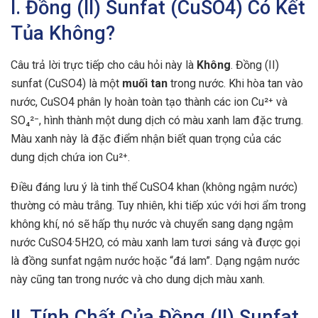
I. Đồng (II) Sunfat (CuSO4) Có Kết
Tủa Không?
Câu trả lời trực tiếp cho câu hỏi này là
Không
. Đồng (II)
sunfat (CuSO4) là một
muối tan
trong nước. Khi hòa tan vào
nước, CuSO4 phân ly hoàn toàn tạo thành các ion Cu²⁺ và
SO₄²⁻, hình thành một dung dịch có màu xanh lam đặc trưng.
Màu xanh này là đặc điểm nhận biết quan trọng của các
dung dịch chứa ion Cu²⁺.
Điều đáng lưu ý là tinh thể CuSO4 khan (không ngậm nước)
thường có màu trắng. Tuy nhiên, khi tiếp xúc với hơi ẩm trong
không khí, nó sẽ hấp thụ nước và chuyển sang dạng ngậm
nước CuSO4·5H2O, có màu xanh lam tươi sáng và được gọi
là đồng sunfat ngậm nước hoặc “đá lam”. Dạng ngậm nước
này cũng tan trong nước và cho dung dịch màu xanh.
II. Tính Chất Của Đồng (II) Sunfat