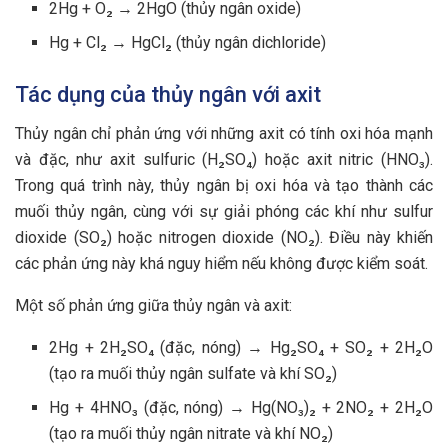
2Hg + O₂ → 2HgO (thủy ngân oxide)
Hg + Cl₂ → HgCl₂ (thủy ngân dichloride)
Tác dụng của thủy ngân với axit
Thủy ngân chỉ phản ứng với những axit có tính oxi hóa mạnh
và đặc, như axit sulfuric (H₂SO₄) hoặc axit nitric (HNO₃).
Trong quá trình này, thủy ngân bị oxi hóa và tạo thành các
muối thủy ngân, cùng với sự giải phóng các khí như sulfur
dioxide (SO₂) hoặc nitrogen dioxide (NO₂). Điều này khiến
các phản ứng này khá nguy hiểm nếu không được kiểm soát.
Một số phản ứng giữa thủy ngân và axit:
2Hg + 2H₂SO₄ (đặc, nóng) → Hg₂SO₄ + SO₂ + 2H₂O
(tạo ra muối thủy ngân sulfate và khí SO₂)
Hg + 4HNO₃ (đặc, nóng) → Hg(NO₃)₂ + 2NO₂ + 2H₂O
(tạo ra muối thủy ngân nitrate và khí NO₂)