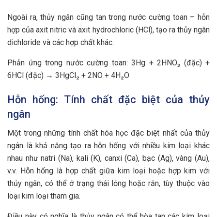
Ngoài ra, thủy ngân cũng tan trong nước cường toan – hỗn
hợp của axit nitric và axit hydrochloric (HCl), tạo ra thủy ngân
dichloride và các hợp chất khác.
Phản ứng trong nước cường toan: 3Hg + 2HNO₃ (đặc) +
6HCl (đặc) → 3HgCl₂ + 2NO + 4H₂O
Hỗn hống: Tính chất đặc biệt của thủy
ngân
Một trong những tính chất hóa học đặc biệt nhất của thủy
ngân là khả năng tạo ra hỗn hống với nhiều kim loại khác
nhau như natri (Na), kali (K), canxi (Ca), bạc (Ag), vàng (Au),
v.v. Hỗn hống là hợp chất giữa kim loại hoặc hợp kim với
thủy ngân, có thể ở trạng thái lỏng hoặc rắn, tùy thuộc vào
loại kim loại tham gia.
Điều này có nghĩa là thủy ngân có thể hòa tan các kim loại