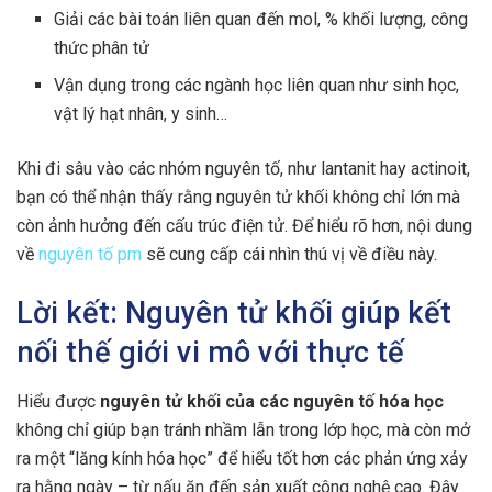
Giải các bài toán liên quan đến mol, % khối lượng, công
thức phân tử
Vận dụng trong các ngành học liên quan như sinh học,
vật lý hạt nhân, y sinh…
Khi đi sâu vào các nhóm nguyên tố, như lantanit hay actinoit,
bạn có thể nhận thấy rằng nguyên tử khối không chỉ lớn mà
còn ảnh hưởng đến cấu trúc điện tử. Để hiểu rõ hơn, nội dung
về
nguyên tố pm
sẽ cung cấp cái nhìn thú vị về điều này.
Lời kết: Nguyên tử khối giúp kết
nối thế giới vi mô với thực tế
Hiểu được
nguyên tử khối của các nguyên tố hóa học
không chỉ giúp bạn tránh nhầm lẫn trong lớp học, mà còn mở
ra một “lăng kính hóa học” để hiểu tốt hơn các phản ứng xảy
ra hằng ngày – từ nấu ăn đến sản xuất công nghệ cao. Đây