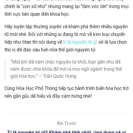
chính là “con số nhỏ” nhưng mang lại “tầm vóc lớn” trong mọi
lĩnh vực liên quan đến khoa học.
Hãy luyện tập thường xuyên và khám phá thêm nhiều nguyên
tố mới nhé. Đối với những ai đang tò mò về kim loại chuyển
tiếp như titan thì nội dung về
ti là nguyên tố gì
sẽ là lựa chọn
thú vị để đào sâu hơn nữa thế giới nguyên tử.
“Một khi đã nắm chắc nguyên tử khối, bạn gần như đã
nắm được chìa khóa để mở ra mọi ngõ ngách trong thế
giới hóa học.” – Trần Quốc Hưng
Cùng Hóa Học Phổ Thông tiếp tục hành trình biến hóa học trở
nên gần gũi, dễ hiểu và đầy cảm hứng nhé!
Bài Trước
Ti là nguyên tố gì? Khám phá tính chất, ứng dụng và vị