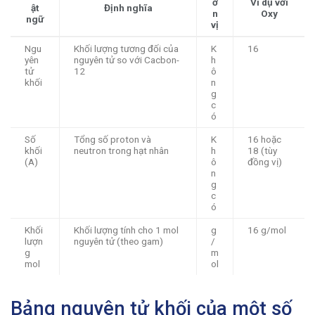
ơ
Ví dụ với
ật
Định nghĩa
n
Oxy
ngữ
vị
Ngu
Khối lượng tương đối của
K
16
yên
nguyên tử so với Cacbon-
h
tử
12
ô
khối
n
g
c
ó
Số
Tổng số proton và
K
16 hoặc
khối
neutron trong hạt nhân
h
18 (tùy
(A)
ô
đồng vị)
n
g
c
ó
Khối
Khối lượng tính cho 1 mol
g
16 g/mol
lượn
nguyên tử (theo gam)
/
g
m
mol
ol
Bảng nguyên tử khối của một số