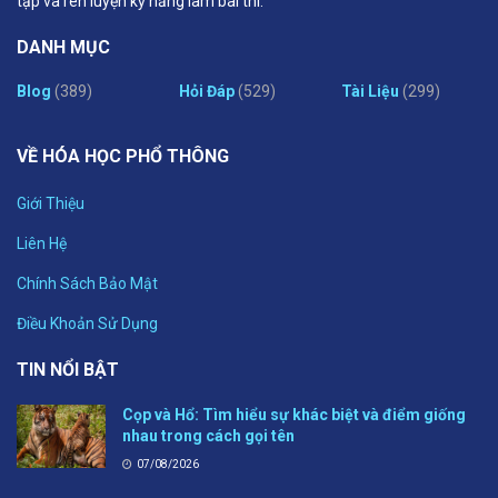
tập và rèn luyện kỹ năng làm bài thi.
DANH MỤC
Blog
(389)
Hỏi Đáp
(529)
Tài Liệu
(299)
VỀ HÓA HỌC PHỔ THÔNG
Giới Thiệu
Liên Hệ
Chính Sách Bảo Mật
Điều Khoản Sử Dụng
TIN NỔI BẬT
Cọp và Hổ: Tìm hiểu sự khác biệt và điểm giống
nhau trong cách gọi tên
07/08/2026