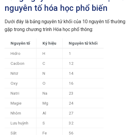
nguyên tố hóa học phổ biến
Dưới đây là bảng nguyên tử khối của 10 nguyên tố thường
gặp trong chương trình Hóa học phổ thông:
Nguyên tố
Ký hiệu
Nguyên tử khối
Hidro
H
1
Cacbon
C
12
Nitơ
N
14
Oxy
O
16
Natri
Na
23
Magie
Mg
24
Nhôm
Al
27
Lưu huỳnh
S
32
Sắt
Fe
56