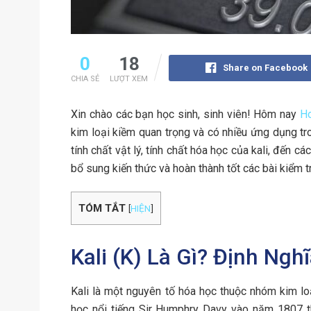
0
18
Share on Facebook
CHIA SẺ
LƯỢT XEM
Xin chào các bạn học sinh, sinh viên! Hôm nay
H
kim loại kiềm quan trọng và có nhiều ứng dụng tro
tính chất vật lý, tính chất hóa học của kali, đến 
bổ sung kiến thức và hoàn thành tốt các bài kiểm 
TÓM TẮT
[
HIỆN
]
Kali (K) Là Gì? Định Ng
Kali là một nguyên tố hóa học thuộc nhóm kim lo
học nổi tiếng Sir Humphry Davy vào năm 1807 t