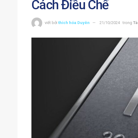
Cách Điều Chế
viết bởi
thích hóa Duyên
21/10/2024
trong
Tà