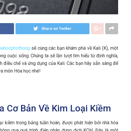
Share on Twitter
oahocphothong
sẽ cùng các bạn khám phá về Kali (K), một
ng cuộc sống. Chúng ta sẽ lần lượt tìm hiểu từ định nghĩa,
cách điều chế và ứng dụng của Kali. Các bạn hãy sẵn sàng để
tra môn Hóa học nhé!
hĩa Cơ Bản Về Kim Loại Kiềm
ại kiềm trong bảng tuần hoàn, được phát hiện bởi nhà hóa
hông qua quá trình điện phân dung dịch KOH. Đây là một