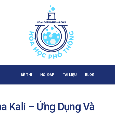
ĐỀ THI
HỎI ĐÁP
TÀI LIỆU
BLOG
ủa Kali – Ứng Dụng Và