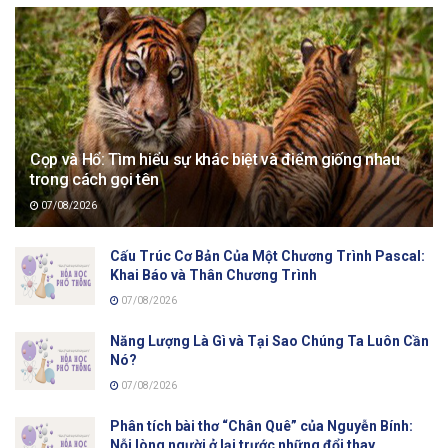
Cọp và Hổ: Tìm hiểu sự khác biệt và điểm giống nhau
trong cách gọi tên
07/08/2026
Cấu Trúc Cơ Bản Của Một Chương Trình Pascal:
Khai Báo và Thân Chương Trình
07/08/2026
Năng Lượng Là Gì và Tại Sao Chúng Ta Luôn Cần
Nó?
07/08/2026
Phân tích bài thơ “Chân Quê” của Nguyễn Bính:
Nỗi lòng người ở lại trước những đổi thay