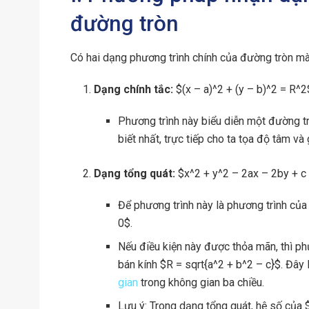
đường tròn
Có hai dạng phương trình chính của đường tròn mà
Dạng chính tắc:
$(x – a)^2 + (y – b)^2 = R^2
Phương trình này biểu diễn một đường tr
biết nhất, trực tiếp cho ta tọa độ tâm và g
Dạng tổng quát:
$x^2 + y^2 – 2ax – 2by + c
Để phương trình này là phương trình của
0$.
Nếu điều kiện này được thỏa mãn, thì ph
bán kính $R = sqrt{a^2 + b^2 – c}$. Đây
gian
trong không gian ba chiều.
Lưu ý: Trong dạng tổng quát, hệ số của 