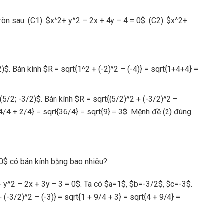
òn sau: (C1): $x^2+ y^2 – 2x + 4y – 4 = 0$. (C2): $x^2+
2)$. Bán kính $R = sqrt{1^2 + (-2)^2 – (-4)} = sqrt{1+4+4} =
5/2; -3/2)$. Bán kính $R = sqrt{(5/2)^2 + (-3/2)^2 –
34/4 + 2/4} = sqrt{36/4} = sqrt{9} = 3$. Mệnh đề (2) đúng.
0$ có bán kính bằng bao nhiêu?
+ y^2 – 2x + 3y – 3 = 0$. Ta có $a=1$, $b=-3/2$, $c=-3$.
 (-3/2)^2 – (-3)} = sqrt{1 + 9/4 + 3} = sqrt{4 + 9/4} =