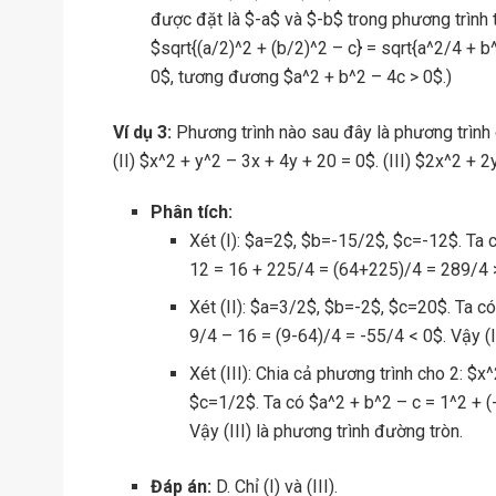
được đặt là $-a$ và $-b$ trong phương trình t
$sqrt{(a/2)^2 + (b/2)^2 – c} = sqrt{a^2/4 + b
0$, tương đương $a^2 + b^2 – 4c > 0$.)
Ví dụ 3:
Phương trình nào sau đây là phương trình 
(II) $x^2 + y^2 – 3x + 4y + 20 = 0$. (III) $2x^2 + 2
Phân tích:
Xét (I): $a=2$, $b=-15/2$, $c=-12$. Ta 
12 = 16 + 225/4 = (64+225)/4 = 289/4 > 
Xét (II): $a=3/2$, $b=-2$, $c=20$. Ta có
9/4 – 16 = (9-64)/4 = -55/4 < 0$. Vậy (I
Xét (III): Chia cả phương trình cho 2: $
$c=1/2$. Ta có $a^2 + b^2 – c = 1^2 + (
Vậy (III) là phương trình đường tròn.
Đáp án:
D. Chỉ (I) và (III).