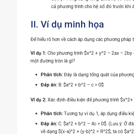
cả phương trình cho hệ số đó trước khi 
II. Ví dụ minh họa
Để hiểu rõ hơn về cách áp dụng các phương pháp tr
Ví dụ 1:
Cho phương trình $x^2 + y^2 – 2ax – 2by +
một đường tròn là gì?
Phân tích:
Đây là dạng tổng quát của phương 
Đáp án:
B. $a^2 + b^2 – c > 0$.
Ví dụ 2:
Xác định điều kiện để phương trình $x^2+ 
Phân tích:
Tương tự ví dụ 1, áp dụng điều ki
Đáp án:
C. $a^2 + b^2 – 4c > 0$. (Lưu ý: Ở đâ
về dạng $(x-a)^2 + (y-b)^2 = R^2$, ta có $a^2 