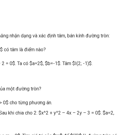
năng nhận dạng và xác định tâm, bán kính đường tròn:
$ có tâm là điểm nào?
 2 = 0$. Ta có $a=2$, $b=-1$. Tâm $I(2; -1)$.
của một đường tròn?
 > 0$ cho từng phương án.
au khi chia cho 2: $x^2 + y^2 – 4x – 2y – 3 = 0$. $a=2,