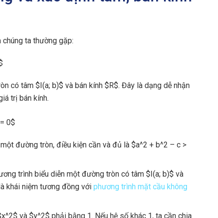
 chúng ta thường gặp:
$
òn có tâm $I(a; b)$ và bán kính $R$. Đây là dạng dễ nhận
iá trị bán kính.
 = 0$
 một đường tròn, điều kiện cần và đủ là $a^2 + b^2 – c >
ương trình biểu diễn một đường tròn có tâm $I(a; b)$ và
 là khái niệm tương đồng với
phương trình mặt cầu không
$x^2$ và $y^2$ phải bằng 1. Nếu hệ số khác 1, ta cần chia