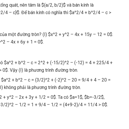
ổng quát, nên tâm là $(a/2, b/2)$ và bán kính là
^2/4 – c}$. Để bán kính có nghĩa thì $a^2/4 + b^2/4 – c >
của một đường tròn? (I) $x^2 + y^2 – 4x + 15y – 12 = 0$.
y^2 – 4x + 6y + 1 = 0$.
có $a^2 + b^2 – c = 2^2 + (-15/2)^2 – (-12) = 4 + 225/4 +
0$. Vậy (I) là phương trình đường tròn.
 $a^2 + b^2 – c = (3/2)^2 + (-2)^2 – 20 = 9/4 + 4 – 20 =
I) không phải là phương trình đường tròn.
x^2 + y^2 – 2x + 3y + 1/2 = 0$. Ta có $a=1$, $b=-3/2$,
-3/2)^2 – 1/2 = 1 + 9/4 – 1/2 = (4+9-2)/4 = 11/4 > 0$.