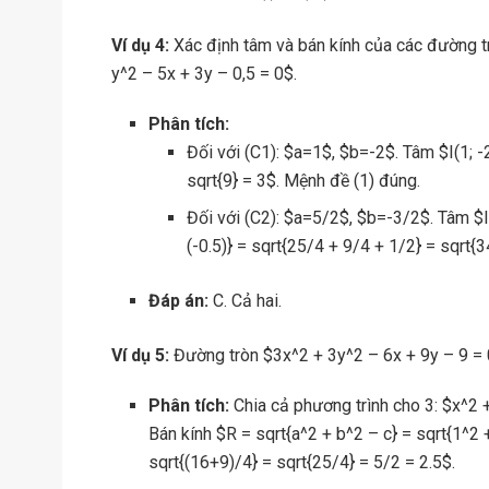
Ví dụ 4:
Xác định tâm và bán kính của các đường tr
y^2 – 5x + 3y – 0,5 = 0$.
Phân tích:
Đối với (C1): $a=1$, $b=-2$. Tâm $I(1; -
sqrt{9} = 3$. Mệnh đề (1) đúng.
Đối với (C2): $a=5/2$, $b=-3/2$. Tâm $I(
(-0.5)} = sqrt{25/4 + 9/4 + 1/2} = sqrt{
Đáp án:
C. Cả hai.
Ví dụ 5:
Đường tròn $3x^2 + 3y^2 – 6x + 9y – 9 = 
Phân tích:
Chia cả phương trình cho 3: $x^2 
Bán kính $R = sqrt{a^2 + b^2 – c} = sqrt{1^2 +
sqrt{(16+9)/4} = sqrt{25/4} = 5/2 = 2.5$.