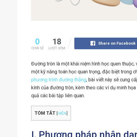
0
18
Share on Facebook
CHIA SẺ
LƯỢT XEM
Đường tròn là một khái niệm hình học quen thuộc, v
một kỹ năng toán học quan trọng, đặc biệt trong 
phương trình đường thẳng
, bài viết này sẽ cung c
kính của đường tròn, kèm theo các ví dụ minh họa t
quả các bài tập liên quan.
TÓM TẮT
[
HIỆN
]
I. Phương pháp nhận dạn