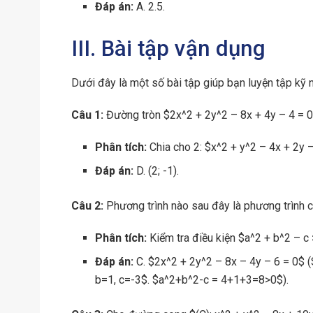
Đáp án:
A. 2.5.
III. Bài tập vận dụng
Dưới đây là một số bài tập giúp bạn luyện tập kỹ 
Câu 1:
Đường tròn $2x^2 + 2y^2 – 8x + 4y – 4 = 0
Phân tích:
Chia cho 2: $x^2 + y^2 – 4x + 2y –
Đáp án:
D. (2; -1).
Câu 2:
Phương trình nào sau đây là phương trình 
Phân tích:
Kiểm tra điều kiện $a^2 + b^2 – c
Đáp án:
C. $2x^2 + 2y^2 – 8x – 4y – 6 = 0$ (S
b=1, c=-3$. $a^2+b^2-c = 4+1+3=8>0$).