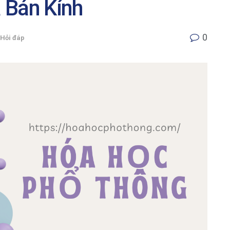
 Bán Kính
0
Hỏi đáp