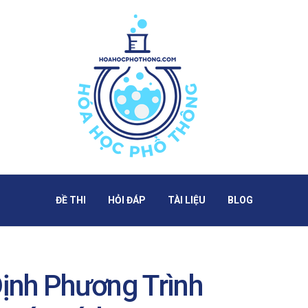
ĐỀ THI
HỎI ĐÁP
TÀI LIỆU
BLOG
ịnh Phương Trình