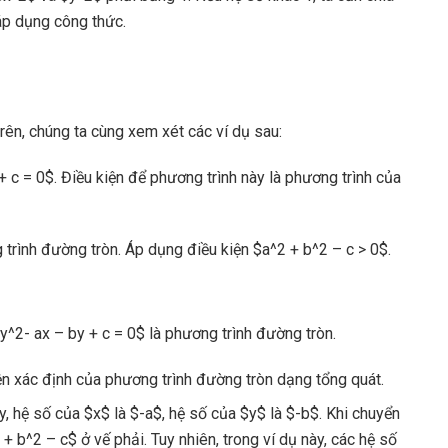
áp dụng công thức.
ên, chúng ta cùng xem xét các ví dụ sau:
 c = 0$. Điều kiện để phương trình này là phương trình của
trình đường tròn. Áp dụng điều kiện $a^2 + b^2 – c > 0$.
y^2- ax – by + c = 0$ là phương trình đường tròn.
ện xác định của phương trình đường tròn dạng tổng quát.
y, hệ số của $x$ là $-a$, hệ số của $y$ là $-b$. Khi chuyển
+ b^2 – c$ ở vế phải. Tuy nhiên, trong ví dụ này, các hệ số