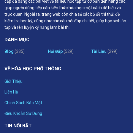
cấp đa dạng các bài viết về tài liệu học tập từ cơ bản đến nâng cao,
giúp người dùng tiếp cận kiến thức hóa học một cách dễ hiểu và
trực quan. Ngoài ra, trang web còn chia sẻ các bộ đề thi thử, đề
kiểm tra học kỳ, cũng như các câu hỏi đáp chi tiết, giúp học sinh ôn
tập và rèn luyện kỹ năng làm bài thi.
DANH MỤC
Blog
(385)
Hỏi Đáp
(529)
Tài Liệu
(299)
VỀ HÓA HỌC PHỔ THÔNG
Giới Thiệu
Liên Hệ
Chính Sách Bảo Mật
Điều Khoản Sử Dụng
TIN NỔI BẬT