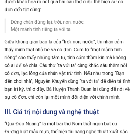
được khắc họa rõ nét qua hai câu thơ cuối, thể hiện sự cô
đơn đến tột cùng:
Dừng chân đứng lại: trời, non, nước,
Một mảnh tình riêng ta với ta.
Giữa không gian bao la của “trời, non, nước”, thi nhân cảm
thấy mình thật nhỏ bé và cô đơn. Cụm từ “một mảnh tình
riêng” cho thấy những tâm tư, tình cảm thầm kín mà không
có ai để sẻ chia. Câu thơ “ta với ta” càng khắc sâu thêm nỗi
cô đơn, lạc lõng của nhân vật trữ tình. Nếu như trong “Bạn
đến chơi nhà”, Nguyễn Khuyến dùng “ta với ta” để diễn tả tình
bạn tri kỷ, thì ở đây, Bà Huyện Thanh Quan lại dùng để nói về
sự cô đơn, chỉ còn lại một mình đối diện với chính mình.
III. Giá trị nội dung và nghệ thuật
“Qua Đèo Ngang” là một bài thơ Nôm thất ngôn bát cú
Đường luật mẫu mực, thể hiện tài năng nghệ thuật xuất sắc