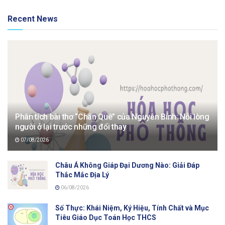
Recent News
Phân tích bài thơ “Chân Quê” của Nguyễn Bính: Nỗi lòng
người ở lại trước những đổi thay
07/08/2026
Châu Á Không Giáp Đại Dương Nào: Giải Đáp
Thắc Mắc Địa Lý
06/08/2026
Số Thực: Khái Niệm, Ký Hiệu, Tính Chất và Mục
Tiêu Giáo Dục Toán Học THCS