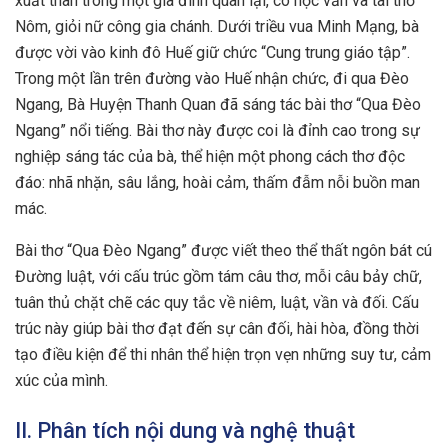
xuất thân trong một gia đình quan lại, có học vấn và tài thơ
Nôm, giỏi nữ công gia chánh. Dưới triều vua Minh Mạng, bà
được vời vào kinh đô Huế giữ chức “Cung trung giáo tập”.
Trong một lần trên đường vào Huế nhận chức, đi qua Đèo
Ngang, Bà Huyện Thanh Quan đã sáng tác bài thơ “Qua Đèo
Ngang” nổi tiếng. Bài thơ này được coi là đỉnh cao trong sự
nghiệp sáng tác của bà, thể hiện một phong cách thơ độc
đáo: nhã nhặn, sâu lắng, hoài cảm, thấm đẫm nỗi buồn man
mác.
Bài thơ “Qua Đèo Ngang” được viết theo thể thất ngôn bát cú
Đường luật, với cấu trúc gồm tám câu thơ, mỗi câu bảy chữ,
tuân thủ chặt chẽ các quy tắc về niêm, luật, vần và đối. Cấu
trúc này giúp bài thơ đạt đến sự cân đối, hài hòa, đồng thời
tạo điều kiện để thi nhân thể hiện trọn vẹn những suy tư, cảm
xúc của mình.
II. Phân tích nội dung và nghệ thuật