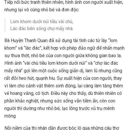
Tiếp nối bức tranh thiên nhiên, hình ảnh con người xuất hiện,
nhưng lại vô cùng nhỏ bé và đơn độc:
Lom khom dưới núi tiều vài chú,
Lác đác bên sông chợ mấy nhà.
Bà Huyện Thanh Quan đã sử dụng tài tình các từ láy “lom
khom” và “lác đác”, kết hợp với phép đảo ngữ để nhấn mạnh
sự thưa thớt, nhỏ bé của con người giữa không gian bao la.
Hình ảnh “vài chú tiều lom khom dưới núi” và “chợ lác đác
mấy nhà” gợi lên một cuộc sống giản dị, lam lũ nhưng cũng
rất đỗi heo hút, quạnh hiu. Sự xuất hiện của con người, thay
vì làm cho cảnh vật thêm sinh động, lại càng làm tăng thêm
vẻ hoang vắng, cô tịch. Điều này cho thấy, dù thiên nhiên có
phần khắc nghiệt, nhưng sức sống vẫn tiềm ẩn, còn con
người thì dường như nhỏ bé, lạc lõng trước vũ trụ mênh
mông.
Nỗi niềm của thi nhân dần được bộc lộ qua những câu thơ