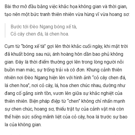
Bài thơ mở đầu bằng việc khắc họa không gian và thời gian,
tạo nên một bức tranh thiên nhiên vừa hùng vĩ vừa hoang sơ:
Bước tới Đèo Ngang bóng xế tà,
Cỏ cây chen đá, lá chen hoa.
Cụm từ “bóng xế tà” gợi lên thời khắc cuối ngày, khi mặt trời
đã khuất bóng sau núi, ánh hoàng hôn dần bao phủ không
gian. Đây là thời điểm thường gợi lên trong lòng người nỗi
buồn man mác, sự trống trải và cô đơn. Khung cảnh thiên
nhiên nơi Đèo Ngang hiện lên với hình ảnh “cỏ cây chen đá,
lá chen hoa”, nơi cỏ cây, lá, hoa chen chúc nhau, dường như
đang cố gắng sinh tồn, vươn lên giữa sự khắc nghiệt của
thiên nhiên. Biện pháp điệp từ “chen” không chỉ nhấn mạnh
sự chen chúc, hoang sơ, thiếu trật tự của cảnh vật mà còn
thể hiện sức sống mãnh liệt của cỏ cây, hoa lá trước sự bao
la của không gian.