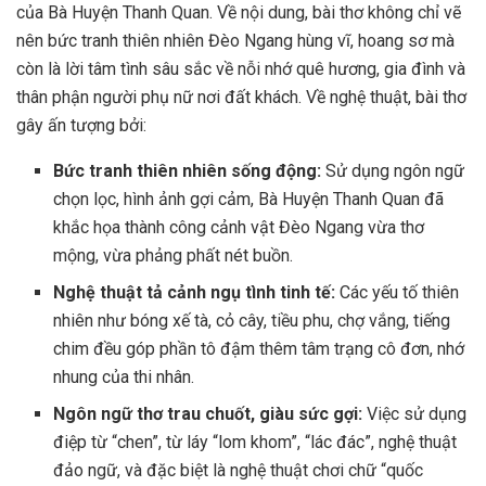
của Bà Huyện Thanh Quan. Về nội dung, bài thơ không chỉ vẽ
nên bức tranh thiên nhiên Đèo Ngang hùng vĩ, hoang sơ mà
còn là lời tâm tình sâu sắc về nỗi nhớ quê hương, gia đình và
thân phận người phụ nữ nơi đất khách. Về nghệ thuật, bài thơ
gây ấn tượng bởi:
Bức tranh thiên nhiên sống động:
Sử dụng ngôn ngữ
chọn lọc, hình ảnh gợi cảm, Bà Huyện Thanh Quan đã
khắc họa thành công cảnh vật Đèo Ngang vừa thơ
mộng, vừa phảng phất nét buồn.
Nghệ thuật tả cảnh ngụ tình tinh tế:
Các yếu tố thiên
nhiên như bóng xế tà, cỏ cây, tiều phu, chợ vắng, tiếng
chim đều góp phần tô đậm thêm tâm trạng cô đơn, nhớ
nhung của thi nhân.
Ngôn ngữ thơ trau chuốt, giàu sức gợi:
Việc sử dụng
điệp từ “chen”, từ láy “lom khom”, “lác đác”, nghệ thuật
đảo ngữ, và đặc biệt là nghệ thuật chơi chữ “quốc