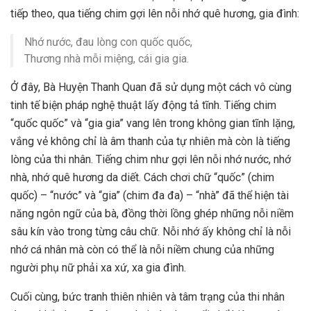
tiếp theo, qua tiếng chim gợi lên nỗi nhớ quê hương, gia đình:
Nhớ nước, đau lòng con quốc quốc,
Thương nhà mỗi miệng, cái gia gia.
Ở đây, Bà Huyện Thanh Quan đã sử dụng một cách vô cùng
tinh tế biện pháp nghệ thuật lấy động tả tĩnh. Tiếng chim
“quốc quốc” và “gia gia” vang lên trong không gian tĩnh lặng,
vắng vẻ không chỉ là âm thanh của tự nhiên mà còn là tiếng
lòng của thi nhân. Tiếng chim như gợi lên nỗi nhớ nước, nhớ
nhà, nhớ quê hương da diết. Cách chơi chữ “quốc” (chim
quốc) – “nước” và “gia” (chim đa đa) – “nhà” đã thể hiện tài
năng ngôn ngữ của bà, đồng thời lồng ghép những nỗi niềm
sâu kín vào trong từng câu chữ. Nỗi nhớ ấy không chỉ là nỗi
nhớ cá nhân mà còn có thể là nỗi niềm chung của những
người phụ nữ phải xa xứ, xa gia đình.
Cuối cùng, bức tranh thiên nhiên và tâm trạng của thi nhân