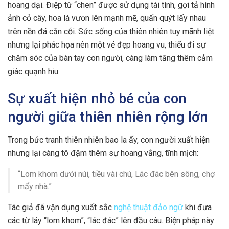
hoang dại. Điệp từ “chen” được sử dụng tài tình, gợi tả hình
ảnh cỏ cây, hoa lá vươn lên mạnh mẽ, quấn quýt lấy nhau
trên nền đá cằn cỗi. Sức sống của thiên nhiên tuy mãnh liệt
nhưng lại phác họa nên một vẻ đẹp hoang vu, thiếu đi sự
chăm sóc của bàn tay con người, càng làm tăng thêm cảm
giác quạnh hiu.
Sự xuất hiện nhỏ bé của con
người giữa thiên nhiên rộng lớn
Trong bức tranh thiên nhiên bao la ấy, con người xuất hiện
nhưng lại càng tô đậm thêm sự hoang vắng, tĩnh mịch:
“Lom khom dưới núi, tiều vài chú, Lác đác bên sông, chợ
mấy nhà.”
Tác giả đã vận dụng xuất sắc
nghệ thuật đảo ngữ
khi đưa
các từ láy “lom khom”, “lác đác” lên đầu câu. Biện pháp này