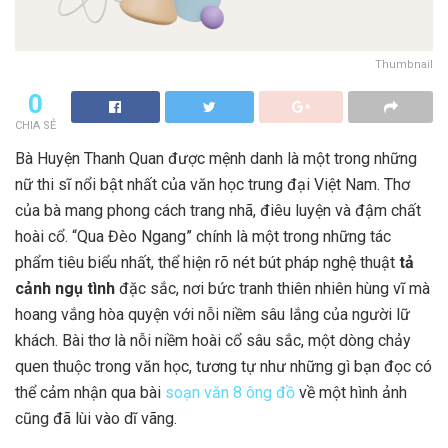
Thumbnail
0
CHIA SẺ
Bà Huyện Thanh Quan được mệnh danh là một trong những
nữ thi sĩ nổi bật nhất của văn học trung đại Việt Nam. Thơ
của bà mang phong cách trang nhã, điêu luyện và đậm chất
hoài cổ. “Qua Đèo Ngang” chính là một trong những tác
phẩm tiêu biểu nhất, thể hiện rõ nét bút pháp nghệ thuật
tả
cảnh ngụ tình
đặc sắc, nơi bức tranh thiên nhiên hùng vĩ mà
hoang vắng hòa quyện với nỗi niềm sâu lắng của người lữ
khách. Bài thơ là nỗi niềm hoài cổ sâu sắc, một dòng chảy
quen thuộc trong văn học, tương tự như những gì bạn đọc có
thể cảm nhận qua bài
soạn văn 8 ông đồ
về một hình ảnh
cũng đã lùi vào dĩ vãng.