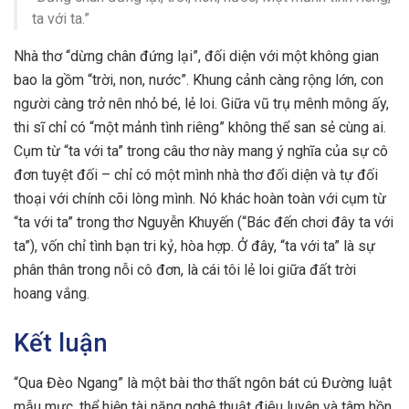
ta với ta.”
Nhà thơ “dừng chân đứng lại”, đối diện với một không gian
bao la gồm “trời, non, nước”. Khung cảnh càng rộng lớn, con
người càng trở nên nhỏ bé, lẻ loi. Giữa vũ trụ mênh mông ấy,
thi sĩ chỉ có “một mảnh tình riêng” không thể san sẻ cùng ai.
Cụm từ “ta với ta” trong câu thơ này mang ý nghĩa của sự cô
đơn tuyệt đối – chỉ có một mình nhà thơ đối diện và tự đối
thoại với chính cõi lòng mình. Nó khác hoàn toàn với cụm từ
“ta với ta” trong thơ Nguyễn Khuyến (“Bác đến chơi đây ta với
ta”), vốn chỉ tình bạn tri kỷ, hòa hợp. Ở đây, “ta với ta” là sự
phân thân trong nỗi cô đơn, là cái tôi lẻ loi giữa đất trời
hoang vắng.
Kết luận
“Qua Đèo Ngang” là một bài thơ thất ngôn bát cú Đường luật
mẫu mực, thể hiện tài năng nghệ thuật điêu luyện và tâm hồn