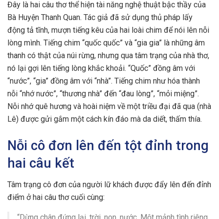
Đây là hai câu thơ thể hiện tài năng nghệ thuật bậc thầy của
Bà Huyện Thanh Quan. Tác giả đã sử dụng thủ pháp lấy
động tả tĩnh, mượn tiếng kêu của hai loài chim để nói lên nỗi
lòng mình. Tiếng chim “quốc quốc” và “gia gia” là những âm
thanh có thật của núi rừng, nhưng qua tâm trạng của nhà thơ,
nó lại gợi lên tiếng lòng khắc khoải. “Quốc” đồng âm với
“nước”, “gia” đồng âm với “nhà”. Tiếng chim như hóa thành
nỗi “nhớ nước”, “thương nhà” đến “đau lòng”, “mỏi miệng”.
Nỗi nhớ quê hương và hoài niệm về một triều đại đã qua (nhà
Lê) được gửi gắm một cách kín đáo mà da diết, thấm thía.
Nỗi cô đơn lên đến tột đỉnh trong
hai câu kết
Tâm trạng cô đơn của người lữ khách được đẩy lên đến đỉnh
điểm ở hai câu thơ cuối cùng:
“Dừng chân đứng lại, trời, non, nước, Một mảnh tình riêng,