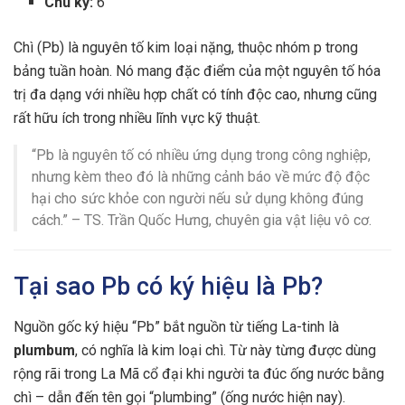
Chu kỳ:
6
Chì (Pb) là nguyên tố kim loại nặng, thuộc nhóm p trong
bảng tuần hoàn. Nó mang đặc điểm của một nguyên tố hóa
trị đa dạng với nhiều hợp chất có tính độc cao, nhưng cũng
rất hữu ích trong nhiều lĩnh vực kỹ thuật.
“Pb là nguyên tố có nhiều ứng dụng trong công nghiệp,
nhưng kèm theo đó là những cảnh báo về mức độ độc
hại cho sức khỏe con người nếu sử dụng không đúng
cách.” – TS. Trần Quốc Hưng, chuyên gia vật liệu vô cơ.
Tại sao Pb có ký hiệu là Pb?
Nguồn gốc ký hiệu “Pb” bắt nguồn từ tiếng La-tinh là
plumbum
, có nghĩa là kim loại chì. Từ này từng được dùng
rộng rãi trong La Mã cổ đại khi người ta đúc ống nước bằng
chì – dẫn đến tên gọi “plumbing” (ống nước hiện nay).