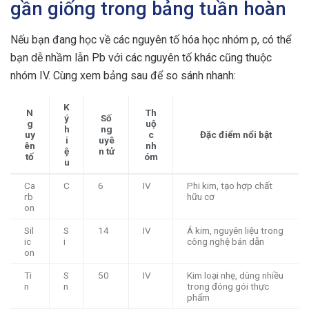
gần giống trong bảng tuần hoàn
Nếu bạn đang học về các nguyên tố hóa học nhóm p, có thể
bạn dễ nhầm lẫn Pb với các nguyên tố khác cũng thuộc
nhóm IV. Cùng xem bảng sau để so sánh nhanh:
K
N
Th
ý
Số
g
uộ
h
ng
uy
c
Đặc điểm nổi bật
i
uyê
ên
nh
ệ
n tử
tố
óm
u
Ca
C
6
IV
Phi kim, tạo hợp chất
rb
hữu cơ
on
Sil
S
14
IV
Á kim, nguyên liệu trong
ic
i
công nghệ bán dẫn
on
Ti
S
50
IV
Kim loại nhẹ, dùng nhiều
n
n
trong đóng gói thực
phẩm