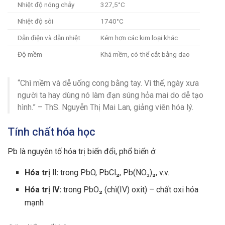
Nhiệt độ nóng chảy
327,5°C
Nhiệt độ sôi
1740°C
Dẫn điện và dẫn nhiệt
Kém hơn các kim loại khác
Độ mềm
Khá mềm, có thể cắt bằng dao
“Chì mềm và dễ uống cong bằng tay. Vì thế, ngày xưa
người ta hay dùng nó làm đạn súng hỏa mai do dễ tạo
hình.” – ThS. Nguyễn Thị Mai Lan, giảng viên hóa lý.
Tính chất hóa học
Pb là nguyên tố hóa trị biến đổi, phổ biến ở:
Hóa trị II:
trong PbO, PbCl₂, Pb(NO₃)₂, v.v.
Hóa trị IV:
trong PbO₂ (chì(IV) oxit) – chất oxi hóa
mạnh