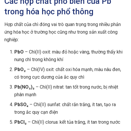
Các hợp chất phổ biến của Pb
trong hóa học phổ thông
Hợp chất của chì đóng vai trò quan trọng trong nhiều phản
ứng hóa học ở trường học cũng như trong sản xuất công
nghiệp:
PbO
– Chì(II) oxit: màu đỏ hoặc vàng, thường thấy khi
nung chì trong không khí
PbO₂
– Chì(IV) oxit: chất oxi hóa mạnh, màu nâu đen,
có trong cực dương của ắc quy chì
Pb(NO₃)₂
– Chì(II) nitrat: tan tốt trong nước, bị nhiệt
phân mạnh
PbSO₄
– Chì(II) sunfat: chất rắn trắng, ít tan, tạo ra
trong ắc quy cạn điện
PbCl₂
– Chì(II) clorua: kết tủa trắng, ít tan trong nước