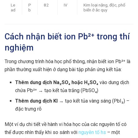
Le
P
82
IV
Kim loại nặng, độc, phổ
ad
b
biến ở ắc quy
Cách nhận biết ion Pb²⁺ trong thí
nghiệm
Trong chương trình hóa học phổ thông, nhận biết ion Pb²⁺ là
phần thường xuất hiện ở dạng bài tập phản ứng kết tủa:
Thêm dung dịch Na₂SO₄ hoặc H₂SO₄
vào dung dịch
chứa Pb²⁺ → tạo kết tủa trắng (PbSO₄)
Thêm dung dịch KI
→ tạo kết tủa vàng sáng (PbI₂) –
đặc trưng rõ
Một ví dụ chi tiết về hành vi hóa học của các nguyên tố có
thể được nhìn thấy khi so sánh với
nguyên tố hs
– một