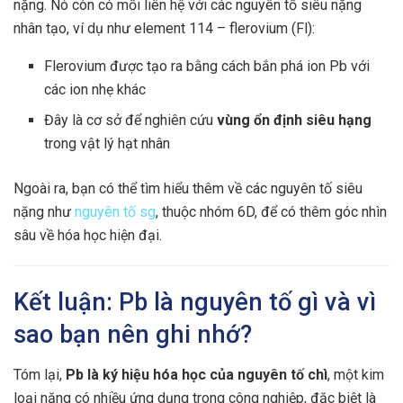
nặng. Nó còn có mối liên hệ với các nguyên tố siêu nặng
nhân tạo, ví dụ như element 114 – flerovium (Fl):
Flerovium được tạo ra bằng cách bắn phá ion Pb với
các ion nhẹ khác
Đây là cơ sở để nghiên cứu
vùng ổn định siêu hạng
trong vật lý hạt nhân
Ngoài ra, bạn có thể tìm hiểu thêm về các nguyên tố siêu
nặng như
nguyên tố sg
, thuộc nhóm 6D, để có thêm góc nhìn
sâu về hóa học hiện đại.
Kết luận: Pb là nguyên tố gì và vì
sao bạn nên ghi nhớ?
Tóm lại,
Pb là ký hiệu hóa học của nguyên tố chì
, một kim
loại nặng có nhiều ứng dụng trong công nghiệp, đặc biệt là