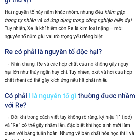
Hai nguyên tố này nằm khác nhóm, nhưng đều
hiếm gặp
trong tự nhiên và có ứng dụng trong công nghiệp hiện đại
.
Tuy nhiên, Xe là khí hiếm còn Re là kim loại nặng – mỗi
nguyên tố nắm giữ vai trò trọng yếu riêng biệt.
Re có phải là nguyên tố độc hại?
→ Nhìn chung, Re và các hợp chất của nó không gây nguy
hại lớn như thủy ngân hay chì. Tuy nhiên, oxit và hơi của hợp
chất rheni có thể gây kích ứng nếu hít phải nhiều.
Có phải
I là nguyên tố gì
thường được nhầm
với Re?
→ Đôi khi trong cách viết tay không rõ ràng, ký hiệu “I” (iod)
và “Re” có thể gây nhầm lẫn, đặc biệt khi học sinh mới làm
quen với bảng tuần hoàn. Nhưng về bản chất hóa học thì I và