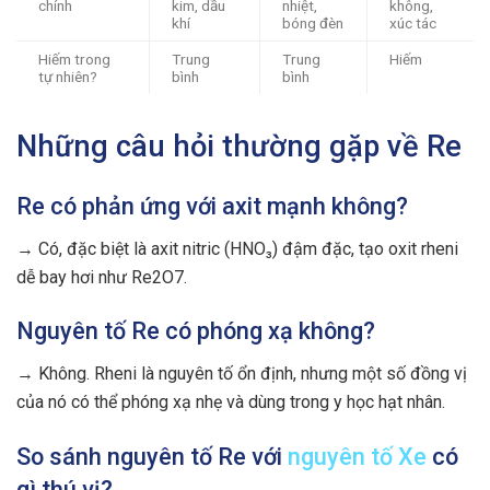
chính
kim, dầu
nhiệt,
không,
khí
bóng đèn
xúc tác
Hiếm trong
Trung
Trung
Hiếm
tự nhiên?
bình
bình
Những câu hỏi thường gặp về Re
Re có phản ứng với axit mạnh không?
→ Có, đặc biệt là axit nitric (HNO₃) đậm đặc, tạo oxit rheni
dễ bay hơi như Re2O7.
Nguyên tố Re có phóng xạ không?
→ Không. Rheni là nguyên tố ổn định, nhưng một số đồng vị
của nó có thể phóng xạ nhẹ và dùng trong y học hạt nhân.
So sánh nguyên tố Re với
nguyên tố Xe
có
gì thú vị?