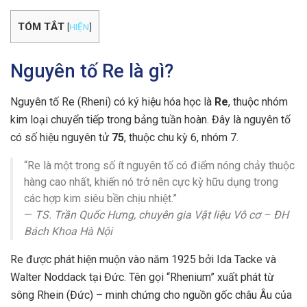
TÓM TẮT
[
HIỆN
]
Nguyên tố Re là gì?
Nguyên tố Re (Rheni) có ký hiệu hóa học là
Re
, thuộc nhóm
kim loại chuyển tiếp trong bảng tuần hoàn. Đây là nguyên tố
có số hiệu nguyên tử
75
, thuộc chu kỳ 6, nhóm 7.
“Re là một trong số ít nguyên tố có điểm nóng chảy thuộc
hàng cao nhất, khiến nó trở nên cực kỳ hữu dụng trong
các hợp kim siêu bền chịu nhiệt.”
—
TS. Trần Quốc Hưng, chuyên gia Vật liệu Vô cơ – ĐH
Bách Khoa Hà Nội
Re được phát hiện muộn vào năm 1925 bởi Ida Tacke và
Walter Noddack tại Đức. Tên gọi “Rhenium” xuất phát từ
sông Rhein (Đức) – minh chứng cho nguồn gốc châu Âu của