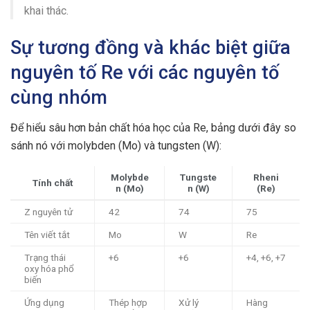
khai thác.
Sự tương đồng và khác biệt giữa
nguyên tố Re với các nguyên tố
cùng nhóm
Để hiểu sâu hơn bản chất hóa học của Re, bảng dưới đây so
sánh nó với molybden (Mo) và tungsten (W):
Molybde
Tungste
Rheni
Tính chất
n (Mo)
n (W)
(Re)
Z nguyên tử
42
74
75
Tên viết tắt
Mo
W
Re
Trạng thái
+6
+6
+4, +6, +7
oxy hóa phổ
biến
Ứng dụng
Thép hợp
Xử lý
Hàng