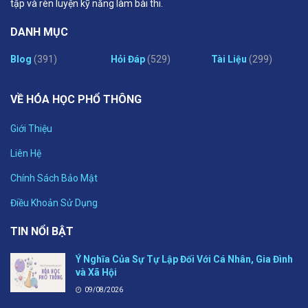
tập và rèn luyện kỹ năng làm bài thi.
DANH MỤC
Blog
(391)
Hỏi Đáp
(529)
Tài Liệu
(299)
VỀ HÓA HỌC PHỔ THÔNG
Giới Thiệu
Liên Hệ
Chính Sách Bảo Mật
Điều Khoản Sử Dụng
TIN NỔI BẬT
Ý Nghĩa Của Sự Tự Lập Đối Với Cá Nhân, Gia Đình
và Xã Hội
09/08/2026