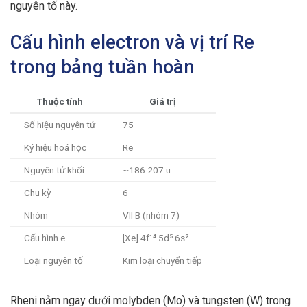
nguyên tố này.
Cấu hình electron và vị trí Re
trong bảng tuần hoàn
Thuộc tính
Giá trị
Số hiệu nguyên tử
75
Ký hiệu hoá học
Re
Nguyên tử khối
~186.207 u
Chu kỳ
6
Nhóm
VII B (nhóm 7)
Cấu hình e
[Xe] 4f¹⁴ 5d⁵ 6s²
Loại nguyên tố
Kim loại chuyển tiếp
Rheni nằm ngay dưới molybden (Mo) và tungsten (W) trong