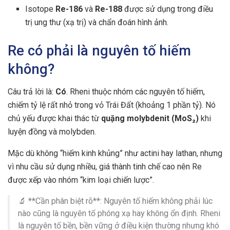
Isotope
Re-186
và
Re-188
được sử dụng trong điều
trị ung thư (xạ trị) và chẩn đoán hình ảnh.
Re có phải là nguyên tố hiếm
không?
Câu trả lời là:
Có
. Rheni thuộc nhóm các nguyên tố hiếm,
chiếm tỷ lệ rất nhỏ trong vỏ Trái Đất (khoảng 1 phần tỷ). Nó
chủ yếu được khai thác từ
quặng molybdenit (MoS₂)
khi
luyện đồng và molybden.
Mặc dù không “hiếm kinh khủng” như actini hay lathan, nhưng
vì nhu cầu sử dụng nhiều, giá thành tinh chế cao nên Re
được xếp vào nhóm “kim loại chiến lược”.
🔬 **Cần phân biệt rõ**: Nguyên tố hiếm không phải lúc
nào cũng là nguyên tố phóng xạ hay không ổn định. Rheni
là nguyên tố bền, bền vững ở điều kiện thường nhưng khó