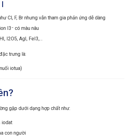
 I
 như Cl, F, Br nhưng vẫn tham gia phản ứng dễ dàng
 ion I3⁻ có màu nâu
HI, I2O5, AgI, FeI3,…
ặc trưng là:
muối iotua)
iên?
ường gặp dưới dạng hợp chất như:
 iodat
của con người