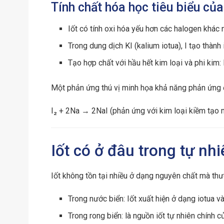
Tính chất hóa học tiêu biểu của
Iốt có tính oxi hóa yếu hơn các halogen khác
Trong dung dịch KI (kalium iotua), I tạo thành
Tạo hợp chất với hầu hết kim loại và phi kim: 
Một phản ứng thú vị minh họa khả năng phản ứng đ
I₂ + 2Na → 2NaI (phản ứng với kim loại kiềm tạo 
Iốt có ở đâu trong tự nh
Iốt không tồn tại nhiều ở dạng nguyên chất mà th
Trong nước biển: Iốt xuất hiện ở dạng iotua và
Trong rong biển: là nguồn iốt tự nhiên chính 