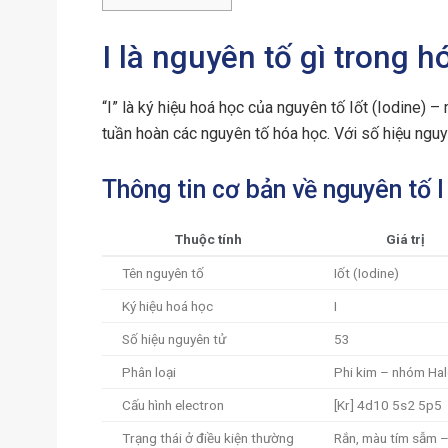
I là nguyên tố gì trong 
“I” là ký hiệu hoá học của nguyên tố Iốt (Iodine)
tuần hoàn các nguyên tố hóa học. Với số hiệu ngu
Thông tin cơ bản về nguyên tố I
Thuộc tính
Giá trị
Tên nguyên tố
Iốt (Iodine)
Ký hiệu hoá học
I
Số hiệu nguyên tử
53
Phân loại
Phi kim – nhóm Ha
Cấu hình electron
[Kr] 4d10 5s2 5p5
Trạng thái ở điều kiện thường
Rắn, màu tím sẫm 