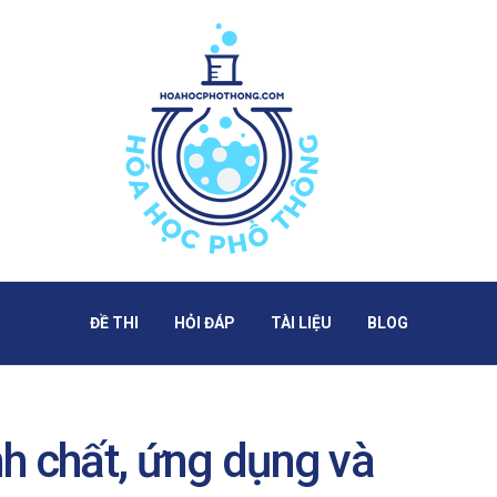
ĐỀ THI
HỎI ĐÁP
TÀI LIỆU
BLOG
ính chất, ứng dụng và