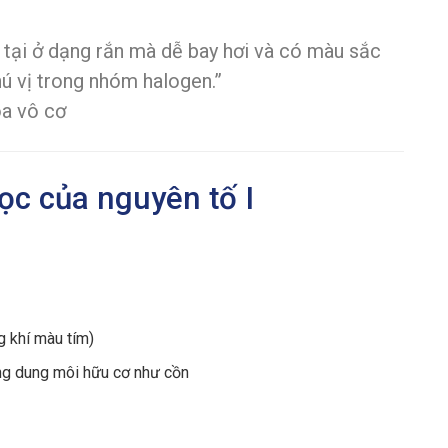
n tại ở dạng rắn mà dễ bay hơi và có màu sắc
ú vị trong nhóm halogen.”
óa vô cơ
học của nguyên tố I
g khí màu tím)
ong dung môi hữu cơ như cồn