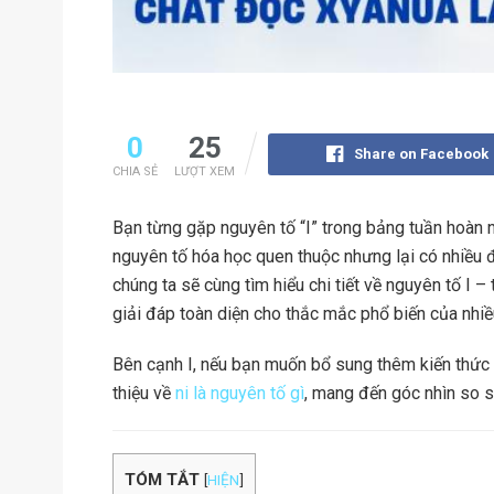
0
25
Share on Facebook
CHIA SẺ
LƯỢT XEM
Bạn từng gặp nguyên tố “I” trong bảng tuần hoàn n
nguyên tố hóa học quen thuộc nhưng lại có nhiều đi
chúng ta sẽ cùng tìm hiểu chi tiết về nguyên tố I – 
giải đáp toàn diện cho thắc mắc phổ biến của nhiều
Bên cạnh I, nếu bạn muốn bổ sung thêm kiến thức 
thiệu về
ni là nguyên tố gì
, mang đến góc nhìn so sá
TÓM TẮT
[
HIỆN
]