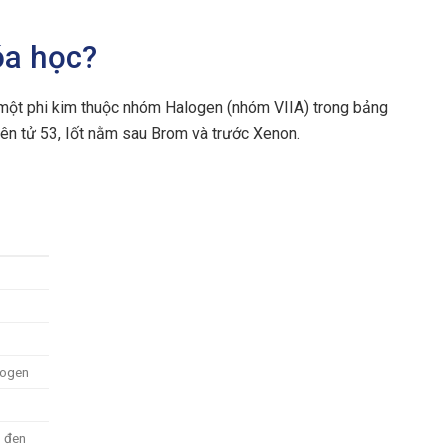
hóa học?
 – một phi kim thuộc nhóm Halogen (nhóm VIIA) trong bảng
yên tử 53, Iốt nằm sau Brom và trước Xenon.
logen
– đen