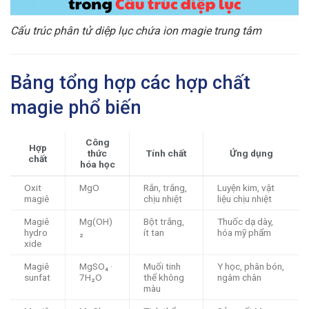
Cấu trúc phân tử diệp lục chứa ion magie trung tâm
Bảng tổng hợp các hợp chất
magie phổ biến
Công
Hợp
thức
Tính chất
Ứng dụng
chất
hóa học
Oxit
MgO
Rắn, trắng,
Luyện kim, vật
magiê
chịu nhiệt
liệu chịu nhiệt
Magiê
Mg(OH)
Bột trắng,
Thuốc dạ dày,
hydro
₂
ít tan
hóa mỹ phẩm
xide
Magiê
MgSO₄ ·
Muối tinh
Y học, phân bón,
sunfat
7H₂O
thể không
ngâm chân
màu