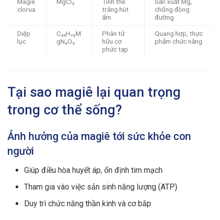
Magiê
MgCl₂
Tinh thể
Sản xuất Mg,
clorua
trắng hút
chống đông
ẩm
đường
Diệp
C₅₅H₇₂M
Phân tử
Quang hợp, thực
lục
gN₄O₅
hữu cơ
phẩm chức năng
phức tạp
Tại sao magiê lại quan trọng
trong cơ thể sống?
Ảnh hưởng của magiê tới sức khỏe con
người
Giúp điều hòa huyết áp, ổn định tim mạch
Tham gia vào việc sản sinh năng lượng (ATP)
Duy trì chức năng thần kinh và cơ bắp