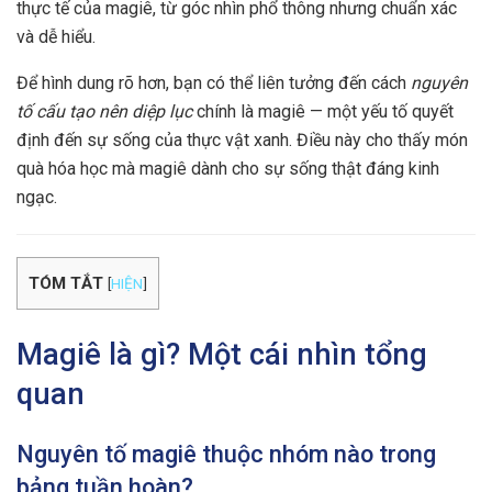
thực tế của magiê, từ góc nhìn phổ thông nhưng chuẩn xác
và dễ hiểu.
Để hình dung rõ hơn, bạn có thể liên tưởng đến cách
nguyên
tố cấu tạo nên diệp lục
chính là magiê — một yếu tố quyết
định đến sự sống của thực vật xanh. Điều này cho thấy món
quà hóa học mà magiê dành cho sự sống thật đáng kinh
ngạc.
TÓM TẮT
[
HIỆN
]
Magiê là gì? Một cái nhìn tổng
quan
Nguyên tố magiê thuộc nhóm nào trong
bảng tuần hoàn?