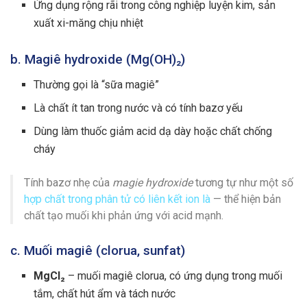
Ứng dụng rộng rãi trong công nghiệp luyện kim, sản
xuất xi-măng chịu nhiệt
b. Magiê hydroxide (Mg(OH)₂)
Thường gọi là “sữa magiê”
Là chất ít tan trong nước và có tính bazơ yếu
Dùng làm thuốc giảm acid dạ dày hoặc chất chống
cháy
Tính bazơ nhẹ của
magie hydroxide
tương tự như một số
hợp chất trong phân tử có liên kết ion là
— thể hiện bản
chất tạo muối khi phản ứng với acid mạnh.
c. Muối magiê (clorua, sunfat)
MgCl₂
– muối magiê clorua, có ứng dụng trong muối
tắm, chất hút ẩm và tách nước