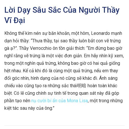
Lời Dạy Sâu Sắc Của Người Thầy
Vĩ Đại
Không thể kìm nén sự băn khoăn, một hôm, Leonardo mạnh
dạn hỏi thầy: “Thưa thầy, tại sao thầy luôn bắt con vẽ trứng
gà ạ?”. Thầy Verrocchio ôn tồn giải thích: “Em đừng bao giờ
nghĩ rằng vẽ trứng là một việc đơn giản. Em hãy nhìn kỹ xem,
trong một nghìn quả trứng, không bao giờ có hai quả giống
hệt nhau. Kể cả khi đó là cùng một quả trứng, nếu em thay
đổi góc nhìn, hình dạng của nó cũng sẽ khác đi. Ánh sáng
chiếu vào cũng tạo ra những sắc thái明暗 hoàn toàn khác
biệt. Có lẽ cũng chính sự tinh tế trong quan sát này đã góp
phần tạo nên
nụ cười bí ẩn của Mona Lisa
, một trong những
kiệt tác sau này của ông.”