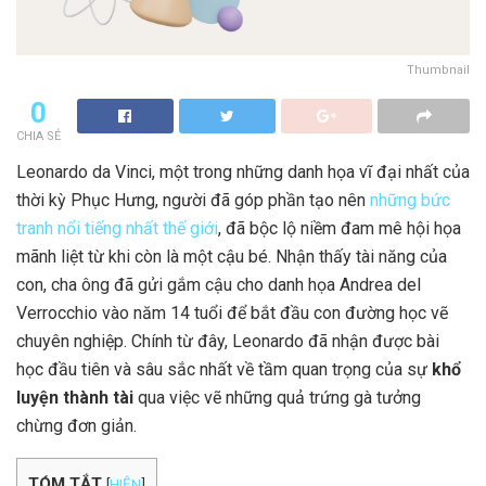
Thumbnail
0
CHIA SẺ
Leonardo da Vinci, một trong những danh họa vĩ đại nhất của
thời kỳ Phục Hưng, người đã góp phần tạo nên
những bức
tranh nổi tiếng nhất thế giới
, đã bộc lộ niềm đam mê hội họa
mãnh liệt từ khi còn là một cậu bé. Nhận thấy tài năng của
con, cha ông đã gửi gắm cậu cho danh họa Andrea del
Verrocchio vào năm 14 tuổi để bắt đầu con đường học vẽ
chuyên nghiệp. Chính từ đây, Leonardo đã nhận được bài
học đầu tiên và sâu sắc nhất về tầm quan trọng của sự
khổ
luyện thành tài
qua việc vẽ những quả trứng gà tưởng
chừng đơn giản.
TÓM TẮT
[
HIỆN
]