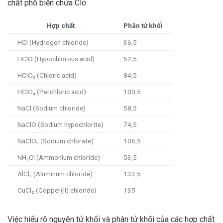
chất phổ biến chứa Clo:
Hợp chất
Phân tử khối
HCl (Hydrogen chloride)
36,5
HClO (Hypochlorous acid)
52,5
HClO₃ (Chloric acid)
84,5
HClO₄ (Perchloric acid)
100,5
NaCl (Sodium chloride)
58,5
NaClO (Sodium hypochlorite)
74,5
NaClO₃ (Sodium chlorate)
106,5
NH₄Cl (Ammonium chloride)
53,5
AlCl₃ (Aluminum chloride)
133,5
CuCl₂ (Copper(II) chloride)
135
Việc hiểu rõ nguyên tử khối và phân tử khối của các hợp chất