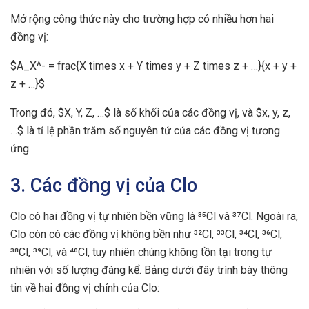
Mở rộng công thức này cho trường hợp có nhiều hơn hai
đồng vị:
$A_X^- = frac{X times x + Y times y + Z times z + …}{x + y +
z + …}$
Trong đó, $X, Y, Z, …$ là số khối của các đồng vị, và $x, y, z,
…$ là tỉ lệ phần trăm số nguyên tử của các đồng vị tương
ứng.
3. Các đồng vị của Clo
Clo có hai đồng vị tự nhiên bền vững là ³⁵Cl và ³⁷Cl. Ngoài ra,
Clo còn có các đồng vị không bền như ³²Cl, ³³Cl, ³⁴Cl, ³⁶Cl,
³⁸Cl, ³⁹Cl, và ⁴⁰Cl, tuy nhiên chúng không tồn tại trong tự
nhiên với số lượng đáng kể. Bảng dưới đây trình bày thông
tin về hai đồng vị chính của Clo: