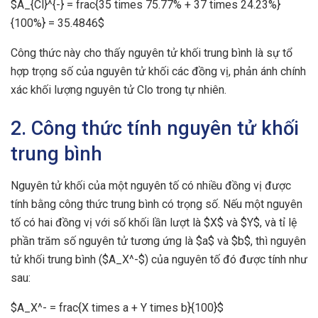
$A_{Cl}^{-} = frac{35 times 75.77% + 37 times 24.23%}
{100%} = 35.4846$
Công thức này cho thấy nguyên tử khối trung bình là sự tổ
hợp trọng số của nguyên tử khối các đồng vị, phản ánh chính
xác khối lượng nguyên tử Clo trong tự nhiên.
2. Công thức tính nguyên tử khối
trung bình
Nguyên tử khối của một nguyên tố có nhiều đồng vị được
tính bằng công thức trung bình có trọng số. Nếu một nguyên
tố có hai đồng vị với số khối lần lượt là $X$ và $Y$, và tỉ lệ
phần trăm số nguyên tử tương ứng là $a$ và $b$, thì nguyên
tử khối trung bình ($A_X^-$) của nguyên tố đó được tính như
sau:
$A_X^- = frac{X times a + Y times b}{100}$