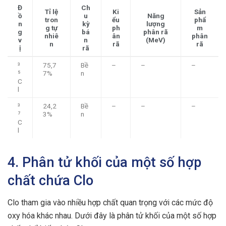
Đ
Ch
Tỉ lệ
Ki
Sản
ồ
u
Năng
tron
ểu
phẩ
n
kỳ
lượng
g tự
ph
m
g
bá
phân rã
nhiê
ân
phân
v
n
(MeV)
n
rã
rã
ị
rã
³
75,7
Bề
–
–
–
⁵
7%
n
C
l
³
24,2
Bề
–
–
–
⁷
3%
n
C
l
4. Phân tử khối của một số hợp
chất chứa Clo
Clo tham gia vào nhiều hợp chất quan trọng với các mức độ
oxy hóa khác nhau. Dưới đây là phân tử khối của một số hợp