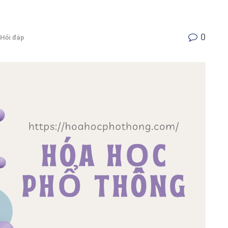
0
Hỏi đáp