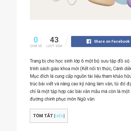
0
43
Share on Facebook
CHIA SẺ
LƯỢT XEM
Trang bị cho học sinh lớp 6 một bộ sưu tập đồ s
trình sách giáo khoa mới (Kết nối tri thức, Cánh diều
Mục đích là cung cấp nguồn tài liệu tham khảo hữu
trúc bài viết và nâng cao kỹ năng làm văn, từ đó đ
chỉ là một tập hợp các bài văn mẫu mà còn là một
đường chinh phục môn Ngữ văn.
TÓM TẮT
[
HIỆN
]