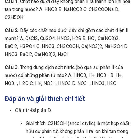
Câu 1.
Chất nào dưới đây không phân li ra thành ion khi hòa
tan trong nước? A. HNO3 B. NaHCO3 C. CH3COONa D.
C2H5OH
Câu 2.
Dãy các chất nào dưới đây chỉ gồm các chất điện li
mạnh? A. CaCl2, CuSO4, HNO3, H2S B. HCl, Ca(NO3)2,
BaCl2, H3PO4 C. HNO3, CH3COOH, Ca(NO3)2, NaHSO4 D.
HNO3, BaCl2, Ca(NO3)2, NaCl
Câu 3.
Trong dung dịch axit nitric (bỏ qua sự phân li của
nước) có những phần tử nào? A. HNO3, H+, NO3− B. H+,
NO3−, H2O C. H+, NO3−, HNO3 D. NO3−, HNO3, H2O
Đáp án và giải thích chi tiết
Câu 1: Đáp án D
Giải thích: C2H5OH (ancol etylic) là một hợp chất
hữu cơ phân tử, không phân li ra ion khi tan trong