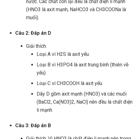
nước. Các chất còn lại đều là chất điện li mạnh
(HNO3 là axit mạnh, NaHCO3 và CH3COONa là
muối).
Câu 2: Đáp án D
Giải thích:
Loại A vì H2S là axit yếu.
Loại B vì H3PO4 là axit trung bình (thiên về
yếu).
Loại C vì CH3COOH là axit yếu.
Dãy D gồm axit mạnh (HNO3) và các muối
(BaCl2, Ca(NO3)2, NaCl) nên đều là chất điện
li mạnh.
Câu 3: Đáp án B
Giải thích: Vì HNO3 là chất điện li mạnh nên trong