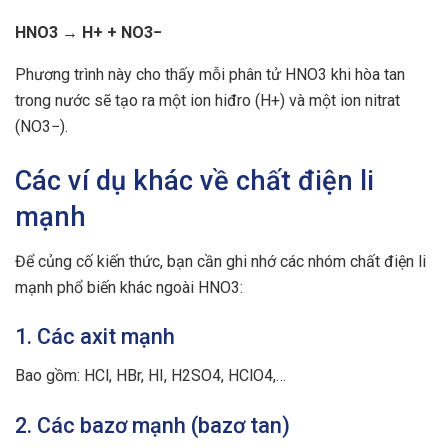
HNO3 → H+ + NO3−
Phương trình này cho thấy mỗi phân tử HNO3 khi hòa tan
trong nước sẽ tạo ra một ion hiđro (H+) và một ion nitrat
(NO3−).
Các ví dụ khác về chất điện li
mạnh
Để củng cố kiến thức, bạn cần ghi nhớ các nhóm chất điện li
mạnh phổ biến khác ngoài HNO3:
1. Các axit mạnh
Bao gồm: HCl, HBr, HI, H2SO4, HClO4,…
2. Các bazơ mạnh (bazơ tan)