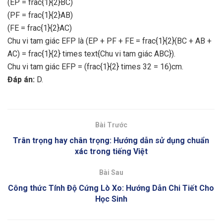
(EP = frac{1}{2}BC)
(PF = frac{1}{2}AB)
(FE = frac{1}{2}AC)
Chu vi tam giác EFP là (EP + PF + FE = frac{1}{2}(BC + AB +
AC) = frac{1}{2} times text{Chu vi tam giác ABC}).
Chu vi tam giác EFP = (frac{1}{2} times 32 = 16)cm.
Đáp án:
D.
Bài Trước
Trân trọng hay chân trọng: Hướng dẫn sử dụng chuẩn
xác trong tiếng Việt
Bài Sau
Công thức Tính Độ Cứng Lò Xo: Hướng Dẫn Chi Tiết Cho
Học Sinh