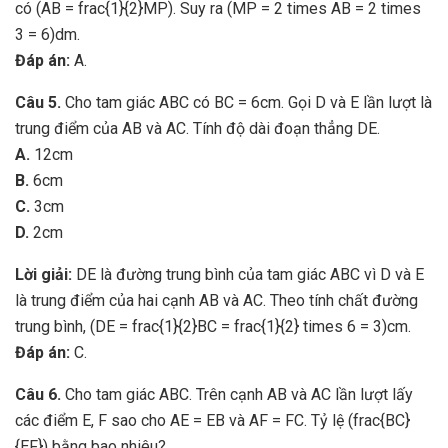
có (AB = frac{1}{2}MP). Suy ra (MP = 2 times AB = 2 times
3 = 6)dm.
Đáp án:
A.
Câu 5.
Cho tam giác ABC có BC = 6cm. Gọi D và E lần lượt là
trung điểm của AB và AC. Tính độ dài đoạn thẳng DE.
A.
12cm
B.
6cm
C.
3cm
D.
2cm
Lời giải:
DE là đường trung bình của tam giác ABC vì D và E
là trung điểm của hai cạnh AB và AC. Theo tính chất đường
trung bình, (DE = frac{1}{2}BC = frac{1}{2} times 6 = 3)cm.
Đáp án:
C.
Câu 6.
Cho tam giác ABC. Trên cạnh AB và AC lần lượt lấy
các điểm E, F sao cho AE = EB và AF = FC. Tỷ lệ (frac{BC}
{EF}) bằng bao nhiêu?