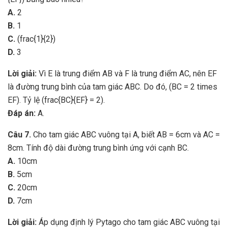
A.
2
B.
1
C.
(frac{1}{2})
D.
3
Lời giải:
Vì E là trung điểm AB và F là trung điểm AC, nên EF
là đường trung bình của tam giác ABC. Do đó, (BC = 2 times
EF). Tỷ lệ (frac{BC}{EF} = 2).
Đáp án:
A.
Câu 7.
Cho tam giác ABC vuông tại A, biết AB = 6cm và AC =
8cm. Tính độ dài đường trung bình ứng với cạnh BC.
A.
10cm
B.
5cm
C.
20cm
D.
7cm
Lời giải:
Áp dụng định lý Pytago cho tam giác ABC vuông tại