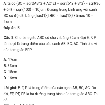
A, ta có (BC = sqrt{AB^2 + AC^2} = sqrt{6^2 + 8^2} = sqrt{36
+ 64} = sqrt{100} = 10)cm. Đường trung bình ứng với cạnh
BC có độ dài bằng (frac{1}{2}BC = frac{1}{2} times 10 =
5)cm.
Đáp án:
B.
Câu 8.
Cho tam giác ABC có chu vi bằng 32cm. Gọi E, F, P
lần lượt là trung điểm của các cạnh AB, BC, AC. Tính chu vi
của tam giác EFP.
A.
17cm
B.
33cm
C.
15cm
D.
16cm
Lời giải:
E, F, P là trung điểm của các cạnh AB, BC, AC. Do
đó, EP, PF, FE là ba đường trung bình của tam giác ABC. Ta
có: