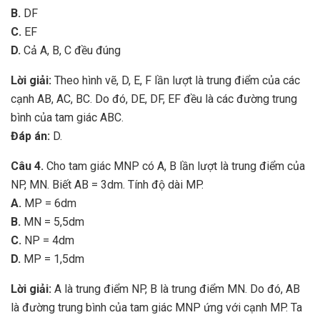
B.
DF
C.
EF
D.
Cả A, B, C đều đúng
Lời giải:
Theo hình vẽ, D, E, F lần lượt là trung điểm của các
cạnh AB, AC, BC. Do đó, DE, DF, EF đều là các đường trung
bình của tam giác ABC.
Đáp án:
D.
Câu 4.
Cho tam giác MNP có A, B lần lượt là trung điểm của
NP, MN. Biết AB = 3dm. Tính độ dài MP.
A.
MP = 6dm
B.
MN = 5,5dm
C.
NP = 4dm
D.
MP = 1,5dm
Lời giải:
A là trung điểm NP, B là trung điểm MN. Do đó, AB
là đường trung bình của tam giác MNP ứng với cạnh MP. Ta