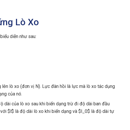
ứng Lò Xo
biểu diễn như sau:
 lên lò xo (đơn vị N). Lực đàn hồi là lực mà lò xo tác dụng
ạng của nó.
 độ dài của lò xo sau khi biến dạng trừ đi độ dài ban đầu
 với $l$ là độ dài lò xo khi biến dạng và $l_0$ là độ dài tự