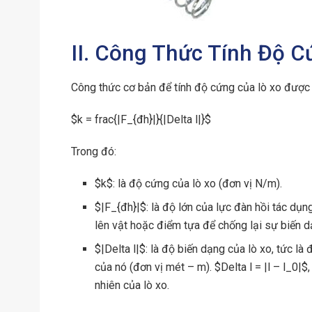
II. Công Thức Tính Độ C
Công thức cơ bản để tính độ cứng của lò xo được 
$k = frac{|F_{đh}|}{|Delta l|}$
Trong đó:
$k$: là độ cứng của lò xo (đơn vị N/m).
$|F_{đh}|$: là độ lớn của lực đàn hồi tác dụng
lên vật hoặc điểm tựa để chống lại sự biến d
$|Delta l|$: là độ biến dạng của lò xo, tức là
của nó (đơn vị mét – m). $Delta l = |l – l_0|$,
nhiên của lò xo.