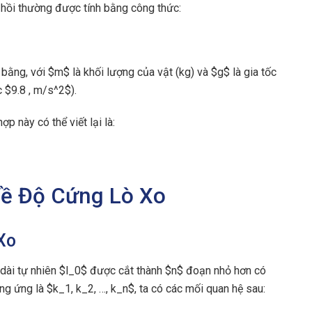
n hồi thường được tính bằng công thức:
bằng, với $m$ là khối lượng của vật (kg) và $g$ là gia tốc
 $9.8 , m/s^2$).
p này có thể viết lại là:
Về Độ Cứng Lò Xo
Xo
dài tự nhiên $l_0$ được cắt thành $n$ đoạn nhỏ hơn có
ơng ứng là $k_1, k_2, …, k_n$, ta có các mối quan hệ sau: