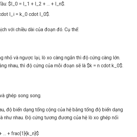
u: $l_0 = l_1 + l_2 + … + l_n$.
dot l_i = k_0 cdot l_0$.
ịch với chiều dài của đoạn đó. Cụ thể:
ng nhỏ và ngược lại, lò xo càng ngắn thì độ cứng càng lớn.
ằng nhau, thì độ cứng của mỗi đoạn sẽ là $k = n cdot k_0$.
p và ghép song song.
hau, độ biến dạng tổng cộng của hệ bằng tổng độ biến dạng
o là như nhau. Độ cứng tương đương của hệ lò xo ghép nối
 + … + frac{1}{k_n}$