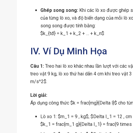
Ghép song song:
Khi các lò xo được ghép s
của từng lò xo, và độ biến dạng của mỗi lò 
song song được tính bằng:
$k_{tđ} = k_1 + k_2 + … + k_n$
IV. Ví Dụ Minh Họa
Câu 1:
Treo hai lò xo khác nhau lần lượt với các v
treo vật 9 kg, lò xo thứ hai dãn 4 cm khi treo vật 
m/s^2$.
Lời giải:
Áp dụng công thức $k = frac{mg}{Delta l}$ cho từn
Lò xo 1: $m_1 = 9 , kg$, $Delta l_1 = 12 , cm 
$k_1 = frac{m_1 g}{Delta l_1} = frac{9 times