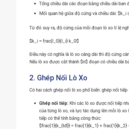
Tổng chiều dài các đoạn bằng chiều dài ban đầ
Mối quan hệ giữa độ cứng và chiều dài: $k_i c
Từ đó suy ra, độ cứng của mỗi đoạn lò xo tỉ lệ ngh
$k_i = frac{l_0}{l_i} k_0$
Điều này có nghĩa là lò xo càng dài thì độ cứng cà
Nếu lò xo được cắt thành $n$ đoạn có chiều dài b
2. Ghép Nối Lò Xo
Có hai cách ghép nối lò xo phổ biến: ghép nối tiế
Ghép nối tiếp:
Khi các lò xo được nối tiếp n
của từng lò xo, và lực tác dụng lên mỗi lò x
tiếp có thể tính bằng công thức:
$frac{1}{k_{tđ}} = frac{1}{k_1} + frac{1}{k_2}