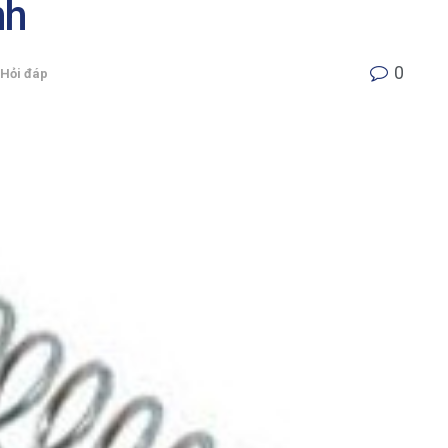
nh
0
Hỏi đáp