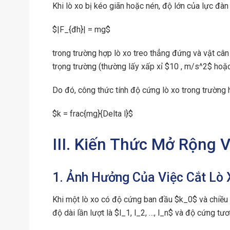
Khi lò xo bị kéo giãn hoặc nén, độ lớn của lực đà
$|F_{đh}| = mg$
trong trường hợp lò xo treo thẳng đứng và vật cân 
trọng trường (thường lấy xấp xỉ $10 , m/s^2$ hoặc
Do đó, công thức tính độ cứng lò xo trong trường hợ
$k = frac{mg}{Delta l}$
III. Kiến Thức Mở Rộng 
1. Ảnh Hưởng Của Việc Cắt Lò 
Khi một lò xo có độ cứng ban đầu $k_0$ và chiều 
độ dài lần lượt là $l_1, l_2, …, l_n$ và độ cứng tư