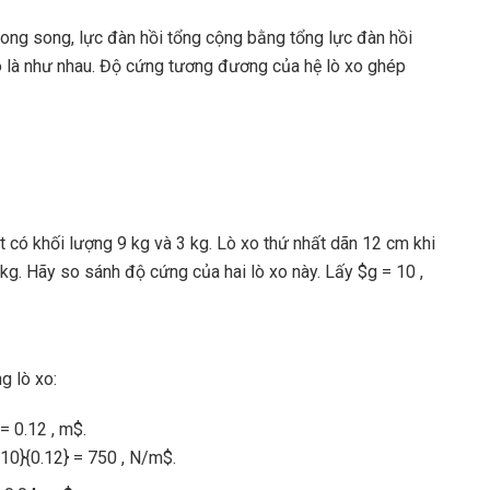
ong song, lực đàn hồi tổng cộng bằng tổng lực đàn hồi
xo là như nhau. Độ cứng tương đương của hệ lò xo ghép
ật có khối lượng 9 kg và 3 kg. Lò xo thứ nhất dãn 12 cm khi
3 kg. Hãy so sánh độ cứng của hai lò xo này. Lấy $g = 10 ,
g lò xo:
= 0.12 , m$.
 10}{0.12} = 750 , N/m$.