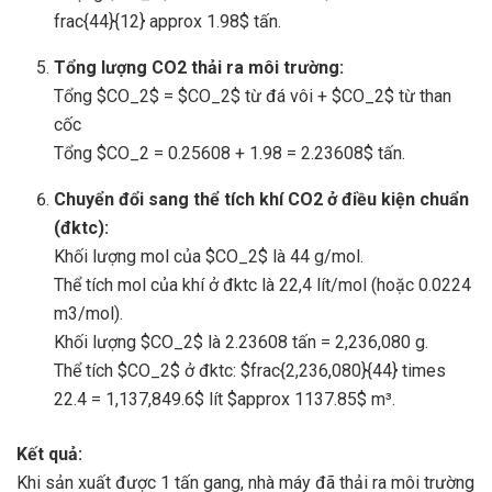
frac{44}{12} approx 1.98$ tấn.
Tổng lượng CO2 thải ra môi trường:
Tổng $CO_2$ = $CO_2$ từ đá vôi + $CO_2$ từ than
cốc
Tổng $CO_2 = 0.25608 + 1.98 = 2.23608$ tấn.
Chuyển đổi sang thể tích khí CO2 ở điều kiện chuẩn
(đktc):
Khối lượng mol của $CO_2$ là 44 g/mol.
Thể tích mol của khí ở đktc là 22,4 lít/mol (hoặc 0.0224
m3/mol).
Khối lượng $CO_2$ là 2.23608 tấn = 2,236,080 g.
Thể tích $CO_2$ ở đktc: $frac{2,236,080}{44} times
22.4 = 1,137,849.6$ lít $approx 1137.85$ m³.
Kết quả:
Khi sản xuất được 1 tấn gang, nhà máy đã thải ra môi trường