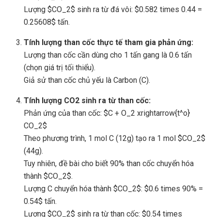
Lượng $CO_2$ sinh ra từ đá vôi: $0.582 times 0.44 =
0.25608$ tấn.
Tính lượng than cốc thực tế tham gia phản ứng:
Lượng than cốc cần dùng cho 1 tấn gang là 0.6 tấn
(chọn giá trị tối thiểu).
Giả sử than cốc chủ yếu là Carbon (C).
Tính lượng CO2 sinh ra từ than cốc:
Phản ứng của than cốc: $C + O_2 xrightarrow{t^o}
CO_2$
Theo phương trình, 1 mol C (12g) tạo ra 1 mol $CO_2$
(44g).
Tuy nhiên, đề bài cho biết 90% than cốc chuyển hóa
thành $CO_2$.
Lượng C chuyển hóa thành $CO_2$: $0.6 times 90% =
0.54$ tấn.
Lượng $CO_2$ sinh ra từ than cốc: $0.54 times