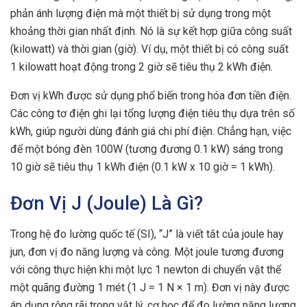
phản ánh lượng điện mà một thiết bị sử dụng trong một
khoảng thời gian nhất định. Nó là sự kết hợp giữa công suất
(kilowatt) và thời gian (giờ). Ví dụ, một thiết bị có công suất
1 kilowatt hoạt động trong 2 giờ sẽ tiêu thụ 2 kWh điện.
Đơn vị kWh được sử dụng phổ biến trong hóa đơn tiền điện.
Các công tơ điện ghi lại tổng lượng điện tiêu thụ dựa trên số
kWh, giúp người dùng đánh giá chi phí điện. Chẳng hạn, việc
để một bóng đèn 100W (tương đương 0.1 kW) sáng trong
10 giờ sẽ tiêu thụ 1 kWh điện (0.1 kW x 10 giờ = 1 kWh).
Đơn Vị J (Joule) Là Gì?
Trong hệ đo lường quốc tế (SI), “J” là viết tắt của joule hay
jun, đơn vị đo năng lượng và công. Một joule tương đương
với công thực hiện khi một lực 1 newton di chuyển vật thể
một quãng đường 1 mét (1 J = 1 N × 1 m). Đơn vị này được
áp dụng rộng rãi trong vật lý, cơ học để đo lường năng lượng