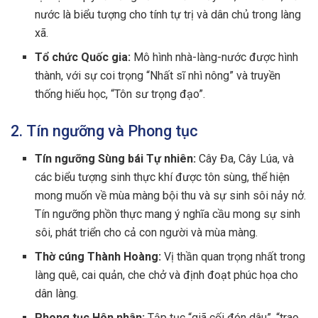
nước là biểu tượng cho tính tự trị và dân chủ trong làng
xã.
Tổ chức Quốc gia:
Mô hình nhà-làng-nước được hình
thành, với sự coi trọng “Nhất sĩ nhì nông” và truyền
thống hiếu học, “Tôn sư trọng đạo”.
2. Tín ngưỡng và Phong tục
Tín ngưỡng Sùng bái Tự nhiên:
Cây Đa, Cây Lúa, và
các biểu tượng sinh thực khí được tôn sùng, thể hiện
mong muốn về mùa màng bội thu và sự sinh sôi nảy nở.
Tín ngưỡng phồn thực mang ý nghĩa cầu mong sự sinh
sôi, phát triển cho cả con người và mùa màng.
Thờ cúng Thành Hoàng:
Vị thần quan trọng nhất trong
làng quê, cai quản, che chở và định đoạt phúc họa cho
dân làng.
Phong tục Hôn nhân:
Tập tục “giã cối đón dâu”, “trao