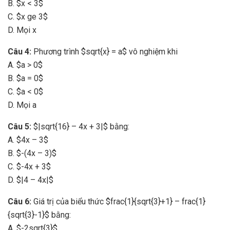
B. $x < 3$
C. $x ge 3$
D. Mọi x
Câu 4:
Phương trình $sqrt{x} = a$ vô nghiệm khi
A. $a > 0$
B. $a = 0$
C. $a < 0$
D. Mọi a
Câu 5:
$|sqrt{16} – 4x + 3|$ bằng:
A. $4x – 3$
B. $-(4x – 3)$
C. $-4x + 3$
D. $|4 – 4x|$
Câu 6:
Giá trị của biểu thức $frac{1}{sqrt{3}+1} – frac{1}
{sqrt{3}-1}$ bằng:
A. $-2sqrt{3}$