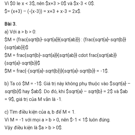
Vì $0 le x < 3$, nên $x+3 > 0$ và $x-3 < 0$.
$= (x+3) – (-(x-3)) = x+3 + x-3 = 2x$.
Bài 3.
a) Với a > b > 0:
$M = (frac{sqrt{b}-sqrt{a}}{sqrt{ab}}) : (frac{sqrt{a}-sqrt{b}}
{sqrt{ab}})$
$M = frac{sqrt{b}-sqrt{a}}{sqrt{ab}} cdot frac{sqrt{ab}}
{sqrt{a}-sqrt{b}}$
$M = frac{-(sqrt{a}-sqrt{b})}{sqrt{a}-sqrt{b}} = -1$.
b) Ta có $M = -1$. Giá trị này không phụ thuộc vào $sqrt{a} –
sqrt{b}$ hay $ab$. Do đó, khi $sqrt{a} – sqrt{b} = 2$ và $ab
= 9$, giá trị của M vẫn là -1.
c) Tìm điều kiện của a, b để M < 1.
Vì M = -1 với mọi a > b > 0, nên $-1 < 1$ luôn đúng.
Vậy điều kiện là $a > b > 0$.