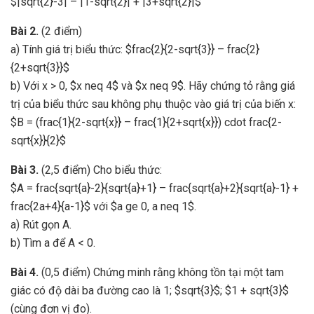
$|sqrt{2}-3| – |1-sqrt{2}| + |3+sqrt{2}|$
Bài 2.
(2 điểm)
a) Tính giá trị biểu thức: $frac{2}{2-sqrt{3}} – frac{2}
{2+sqrt{3}}$
b) Với x > 0, $x neq 4$ và $x neq 9$. Hãy chứng tỏ rằng giá
trị của biểu thức sau không phụ thuộc vào giá trị của biến x:
$B = (frac{1}{2-sqrt{x}} – frac{1}{2+sqrt{x}}) cdot frac{2-
sqrt{x}}{2}$
Bài 3.
(2,5 điểm) Cho biểu thức:
$A = frac{sqrt{a}-2}{sqrt{a}+1} – frac{sqrt{a}+2}{sqrt{a}-1} +
frac{2a+4}{a-1}$ với $a ge 0, a neq 1$.
a) Rút gọn A.
b) Tìm a để A < 0.
Bài 4.
(0,5 điểm) Chứng minh rằng không tồn tại một tam
giác có độ dài ba đường cao là 1; $sqrt{3}$; $1 + sqrt{3}$
(cùng đơn vị đo).