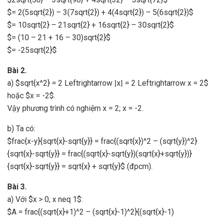
$= 2(5sqrt{2}) – 3(7sqrt{2}) + 4(4sqrt{2}) – 5(6sqrt{2})$
$= 10sqrt{2} – 21sqrt{2} + 16sqrt{2} – 30sqrt{2}$
$= (10 – 21 + 16 – 30)sqrt{2}$
$= -25sqrt{2}$
Bài 2.
a) $sqrt{x^2} = 2 Leftrightarrow |x| = 2 Leftrightarrow x = 2$
hoặc $x = -2$.
Vậy phương trình có nghiệm x = 2; x = -2.
b) Ta có:
$frac{x-y}{sqrt{x}-sqrt{y}} = frac{(sqrt{x})^2 – (sqrt{y})^2}
{sqrt{x}-sqrt{y}} = frac{(sqrt{x}-sqrt{y})(sqrt{x}+sqrt{y})}
{sqrt{x}-sqrt{y}} = sqrt{x} + sqrt{y}$ (đpcm).
Bài 3.
a) Với $x > 0, x neq 1$:
$A = frac{(sqrt{x}+1)^2 – (sqrt{x}-1)^2}{(sqrt{x}-1)