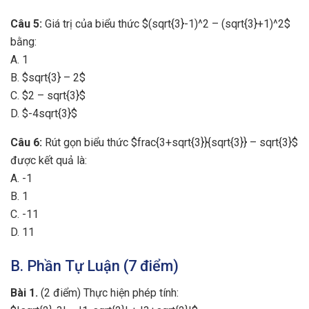
Câu 5:
Giá trị của biểu thức $(sqrt{3}-1)^2 – (sqrt{3}+1)^2$
bằng:
A. 1
B. $sqrt{3} – 2$
C. $2 – sqrt{3}$
D. $-4sqrt{3}$
Câu 6:
Rút gọn biểu thức $frac{3+sqrt{3}}{sqrt{3}} – sqrt{3}$
được kết quả là:
A. -1
B. 1
C. -11
D. 11
B. Phần Tự Luận (7 điểm)
Bài 1.
(2 điểm) Thực hiện phép tính: