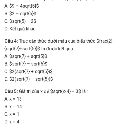
A. $9 – 4sqrt{5}$
B. $2 – sqrt{5}$
C. $sqrt{5} – 2$
D. Kết quả khác
Câu 4:
Trục căn thức dưới mẫu của biểu thức $frac{2}
{sqrt{7}+sqrt{5}}$ ta được kết quả:
A. $sqrt{7} + sqrt{5}$
B. $sqrt{7} – sqrt{5}$
C. $2(sqrt{7} + sqrt{5})$
D. $2(sqrt{7} – sqrt{5})$
Câu 5:
Giá trị của x để $sqrt{x-4} = 3$ là :
A. x = 13
B. x = 14
C. x = 1
D. x = 4