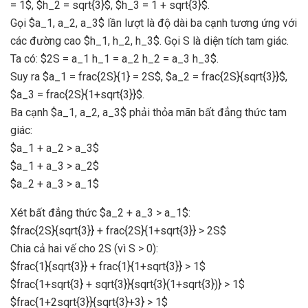
= 1$, $h_2 = sqrt{3}$, $h_3 = 1 + sqrt{3}$.
Gọi $a_1, a_2, a_3$ lần lượt là độ dài ba cạnh tương ứng với
các đường cao $h_1, h_2, h_3$. Gọi S là diện tích tam giác.
Ta có: $2S = a_1 h_1 = a_2 h_2 = a_3 h_3$.
Suy ra $a_1 = frac{2S}{1} = 2S$, $a_2 = frac{2S}{sqrt{3}}$,
$a_3 = frac{2S}{1+sqrt{3}}$.
Ba cạnh $a_1, a_2, a_3$ phải thỏa mãn bất đẳng thức tam
giác:
$a_1 + a_2 > a_3$
$a_1 + a_3 > a_2$
$a_2 + a_3 > a_1$
Xét bất đẳng thức $a_2 + a_3 > a_1$:
$frac{2S}{sqrt{3}} + frac{2S}{1+sqrt{3}} > 2S$
Chia cả hai vế cho 2S (vì S > 0):
$frac{1}{sqrt{3}} + frac{1}{1+sqrt{3}} > 1$
$frac{1+sqrt{3} + sqrt{3}}{sqrt{3}(1+sqrt{3})} > 1$
$frac{1+2sqrt{3}}{sqrt{3}+3} > 1$