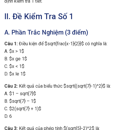
định kiểm tra 1 tiết.
II. Đề Kiểm Tra Số 1
A. Phần Trắc Nghiệm (3 điểm)
Câu 1:
Điều kiện để $sqrt{frac{x-1}{2}}$ có nghĩa là:
A. $x > 1$
B. $x ge 1$
C. $x < 1$
D. $x le 1$
Câu 2:
Kết quả của biểu thức $sqrt{(sqrt{7}-1)^2}$ là:
A. $1 – sqrt{7}$
B. $sqrt{7} – 1$
C. $2(sqrt{7} + 1)$
D. 6
Câu 3:
Kết quả của phép tính $(sqrt{5}-2)^2$ là: