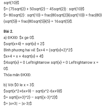
sqrt{10}$
$= (75sqrt{2} + 50sqrt{2} – 45sqrt{2}) : sqrt{10}$
$= 80sqrt{2} : sqrt{10} = frac{80sqrt{2}}{sqrt{10}} = frac{80}
{sqrt{5}} = frac{80sqrt{5}}{5} = 16sqrt{5}$.
Bài 2.
a) ĐKXĐ: $x ge 0$.
$sqrt{x+4} = sqrt{x} + 2$
Bình phương hai vế: $x+4 = (sqrt{x}+2)^2$
$x+4 = x + 4sqrt{x} + 4$
$4sqrt{x} = 0 Leftrightarrow sqrt{x} = 0 Leftrightarrow x =
0$.
Thỏa mãn ĐKXĐ.
b) Với $0 le x < 3$:
$sqrt{x^2+6x+9} – sqrt{x^2-6x+9}$
$= sqrt{(x+3)^2} – sqrt{(x-3)^2}$
$= |x+3| – |x-3|$