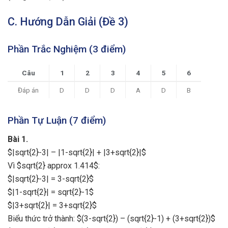
C. Hướng Dẫn Giải (Đề 3)
Phần Trắc Nghiệm (3 điểm)
Câu
1
2
3
4
5
6
Đáp án
D
D
D
A
D
B
Phần Tự Luận (7 điểm)
Bài 1.
$|sqrt{2}-3| – |1-sqrt{2}| + |3+sqrt{2}|$
Vì $sqrt{2} approx 1.414$:
$|sqrt{2}-3| = 3-sqrt{2}$
$|1-sqrt{2}| = sqrt{2}-1$
$|3+sqrt{2}| = 3+sqrt{2}$
Biểu thức trở thành: $(3-sqrt{2}) – (sqrt{2}-1) + (3+sqrt{2})$