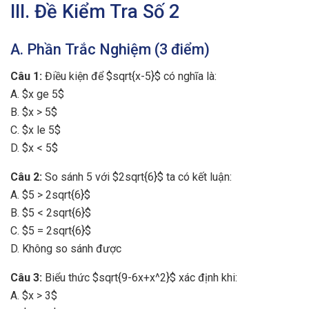
III. Đề Kiểm Tra Số 2
A. Phần Trắc Nghiệm (3 điểm)
Câu 1:
Điều kiện để $sqrt{x-5}$ có nghĩa là:
A. $x ge 5$
B. $x > 5$
C. $x le 5$
D. $x < 5$
Câu 2:
So sánh 5 với $2sqrt{6}$ ta có kết luận:
A. $5 > 2sqrt{6}$
B. $5 < 2sqrt{6}$
C. $5 = 2sqrt{6}$
D. Không so sánh được
Câu 3:
Biểu thức $sqrt{9-6x+x^2}$ xác định khi:
A. $x > 3$