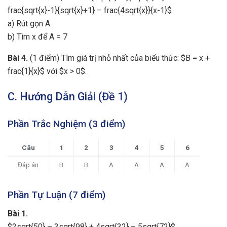
frac{sqrt{x}-1}{sqrt{x}+1} – frac{4sqrt{x}}{x-1}$
a) Rút gọn A.
b) Tìm x để A = 7
Bài 4.
(1 điểm) Tìm giá trị nhỏ nhất của biểu thức: $B = x +
frac{1}{x}$ với $x > 0$.
C. Hướng Dẫn Giải (Đề 1)
Phần Trắc Nghiệm (3 điểm)
Câu
1
2
3
4
5
6
Đáp án
B
B
A
A
A
A
Phần Tự Luận (7 điểm)
Bài 1.
$2sqrt{50} – 3sqrt{98} + 4sqrt{32} – 5sqrt{72}$