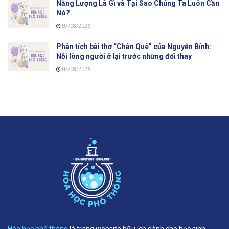
Năng Lượng Là Gì và Tại Sao Chúng Ta Luôn Cần
Nó?
07/08/2026
Phân tích bài thơ “Chân Quê” của Nguyễn Bính:
Nỗi lòng người ở lại trước những đổi thay
07/08/2026
Hóa học phổ thông
là trang website hữu ích dành cho học sinh,