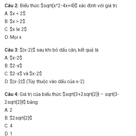
Câu 2:
Biểu thức $sqrt{x^2-4x+4}$ xác định với giá trị:
A. $x < 2$
B. $x > 2$
C. $x le 2$
D. Mọi x
Câu 3:
$|x-2|$ sau khi bỏ dấu căn, kết quả là:
A. $x-2$
B. $2-x$
C. $2-x$ và $x-2$
D. $|x-2|$ (Tùy thuộc vào dấu của x-2)
Câu 4:
Giá trị của biểu thức $sqrt{3+2sqrt{2}} – sqrt{3-
2sqrt{2}}$ bằng:
A. 2
B. $2sqrt{2}$
C. 4
D. 1