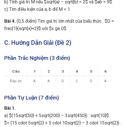
b) Tính giá trị M nếu $sqrt{a} – sqrt{b} = 2$ và $ab = 9$.
c) Tìm điều kiện của a, b để M < 1.
Bài 4.
(0,5 điểm) Tìm giá trị lớn nhất của biểu thức : $D =
frac{1}{sqrt{x}+2}$ với $x ge 0$.
C. Hướng Dẫn Giải (Đề 2)
Phần Trắc Nghiệm (3 điểm)
Câu
1
2
3
4
5
6
Đáp án
A
A
D
C
D
A
Phần Tự Luận (7 điểm)
Bài 1.
a) $(15sqrt{50} + 5sqrt{200} – 3sqrt{450}) : sqrt{10}$
$= (15 cdot 5sqrt{2} + 5 cdot 10sqrt{2} – 3 cdot 15sqrt{2}) :