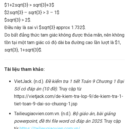
$1+2sqrt{3} > sqrt{3}+3$
$2sqrt{3} – sqrt{3} > 3 – 1$
$sqrt{3} > 2$.
Điều này là sai vì $sqrt{3} approx 1.732$.
Do bất đẳng thức tam giác không được thỏa mãn, nên không
tồn tại một tam giác có độ dài ba đường cao lần lượt là $1,
sqrt{3}, 1+sqrt{3}$.
Tài liệu tham khảo:
VietJack. (n.d.).
Đề kiểm tra 1 tiết Toán 9 Chương 1 Đại
Số có đáp án (10 đề)
. Truy cập từ
https://vietjack.com/de-kiem-tra-lop-9/de-kiem-tra-1-
tiet-toan-9-dai-so-chuong-1.jsp
Tailieugiaovien.com.vn. (n.d.).
Bộ giáo án, bài giảng
powerpoint, đề thi file word có đáp án 2025
. Truy cập
từ
https://tailieugiaovien.com.vn/