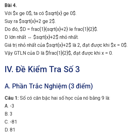
Bài 4.
Với $x ge 0$, ta có $sqrt{x} ge 0$.
Suy ra $sqrt{x}+2 ge 2$.
Do đó, $D = frac{1}{sqrt{x}+2} le frac{1}{2}$.
D lớn nhất ⇔ $sqrt{x}+2$ nhỏ nhất.
Giá trị nhỏ nhất của $sqrt{x}+2$ là 2, đạt được khi $x = 0$.
Vậy GTLN của D là $frac{1}{2}$, đạt được khi x = 0.
IV. Đề Kiểm Tra Số 3
A. Phần Trắc Nghiệm (3 điểm)
Câu 1:
Số có căn bậc hai số học của nó bằng 9 là:
A. -3
B. 3
C. -81
D. 81