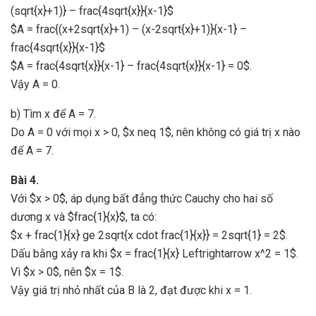
(sqrt{x}+1)} – frac{4sqrt{x}}{x-1}$
$A = frac{(x+2sqrt{x}+1) – (x-2sqrt{x}+1)}{x-1} –
frac{4sqrt{x}}{x-1}$
$A = frac{4sqrt{x}}{x-1} – frac{4sqrt{x}}{x-1} = 0$.
Vậy A = 0.
b) Tìm x để A = 7.
Do A = 0 với mọi x > 0, $x neq 1$, nên không có giá trị x nào
để A = 7.
Bài 4.
Với $x > 0$, áp dụng bất đẳng thức Cauchy cho hai số
dương x và $frac{1}{x}$, ta có:
$x + frac{1}{x} ge 2sqrt{x cdot frac{1}{x}} = 2sqrt{1} = 2$.
Dấu bằng xảy ra khi $x = frac{1}{x} Leftrightarrow x^2 = 1$.
Vì $x > 0$, nên $x = 1$.
Vậy giá trị nhỏ nhất của B là 2, đạt được khi x = 1.