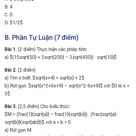
B. 4
C. 0
D. $1/2$
B. Phần Tự Luận (7 điểm)
Bài 1.
(2 điểm) Thực hiện các phép tính:
a) $(15sqrt{50} + 5sqrt{200} – 3sqrt{450}) : sqrt{10}$
Bài 2.
(2 điểm)
a) Tìm x biết: $sqrt{x+4} = sqrt{x} + 2$
b) Rút gọn: $sqrt{x^2+6x+9} – sqrt{x^2-6x+9}$ với $0 le x <
3$.
Bài 3.
(2,5 điểm) Cho biểu thức:
$M = (frac{1}{sqrt{a}} – frac{1}{sqrt{b}}) : (frac{sqrt{a}-
sqrt{b}}{sqrt{ab}})$ với a > b > 0.
a) Rút gọn M.