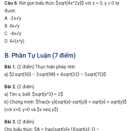
Câu 6:
Rút gọn biểu thức $sqrt{4x^2y}$ với x < 0; y ≥ 0 ta
được:
A. -2x√y
B. 4x√y
C. -4x√y
D. 4√(x²y)
B. Phần Tự Luận (7 điểm)
Bài 1.
(2 điểm) Thực hiện phép tính:
a) $2sqrt{50} – 3sqrt{98} + 4sqrt{32} – 5sqrt{72}$
Bài 2.
(2 điểm)
a) Tìm x, biết: $sqrt{x^2} = 2$
b) Chứng minh: $frac{x-y}{sqrt{x}-sqrt{y}} = sqrt{x} + sqrt{y}$
(với x>0; y>0 và $x neq y$)
Bài 3.
(2 điểm)
Cho biểu thức: $A = frac{sqrt{x}+1}{sqrt{x}-1} –