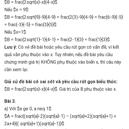
$B = frac{2sqrt{x}-x}{4-x}$.
Nếu $x = 9$:
$B = frac{2sqrt{9}-9}{4-9} = frac{2(3)-9}{4-9} = frac{6-9}{-5}
= frac{-3}{-5} = frac{3}{5}$.
Nếu $x=1$:
$B = frac{2sqrt{1}-1}{4-1} = frac{2-1}{3} = frac{1}{3}$.
Lưu ý:
Có vẻ đề bài hoặc yêu cầu rút gọn có vấn đề, vì kết
quả vẫn phụ thuộc vào x. Tuy nhiên, nếu đề bài yêu cầu
chứng minh giá trị KHÔNG phụ thuộc vào biến x, thì câu này
cần xem lại.
Giả sử đề bài có sai sót và yêu cầu rút gọn biểu thức:
$B = frac{2sqrt{x}-x}{4-x}$. Giá trị của B phụ thuộc vào x.
Bài 3.
a) Với $a ge 0, a neq 1$:
$A = frac{(sqrt{a}-2)(sqrt{a}-1) – (sqrt{a}+2)(sqrt{a}+1) +
2a+4}{( sqrt{a}+1)(sqrt{a}-1)}$