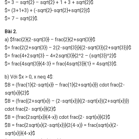
$= 3 – sqrt{2} – sqrt{2} + 1 + 3 + sqrt{2}$
$= (3+1+3) + (-sqrt{2}-sqrt{2}+sqrt{2})$
$= 7 – sqrt{2}$.
Bài 2.
a) $frac{2}{2-sqrt{3}} – frac{2}{2+sqrt{3}}$
$= frac{2(2+sqrt{3}) – 2(2-sqrt{3})}{(2-sqrt{3})(2+sqrt{3})}$
$= frac{4+2sqrt{3} – 4+2sqrt{3}}{2^2 – (sqrt{3})^2}$
$= frac{4sqrt{3}}{4-3} = frac{4sqrt{3}}{1} = 4sqrt{3}$.
b) Với $x > 0, x neq 4$:
$B = (frac{1}{2-sqrt{x}} – frac{1}{2+sqrt{x}}) cdot frac{2-
sqrt{x}}{2}$
$B = (frac{(2+sqrt{x}) – (2-sqrt{x})}{(2-sqrt{x})(2+sqrt{x})})
cdot frac{2- sqrt{x}}{2}$
$B = (frac{2sqrt{x}}{4-x}) cdot frac{2- sqrt{x}}{2}$
$B = frac{2sqrt{x}(2-sqrt{x})}{2(4-x)} = frac{sqrt{x}(2-
sqrt{x})}{4-x}$