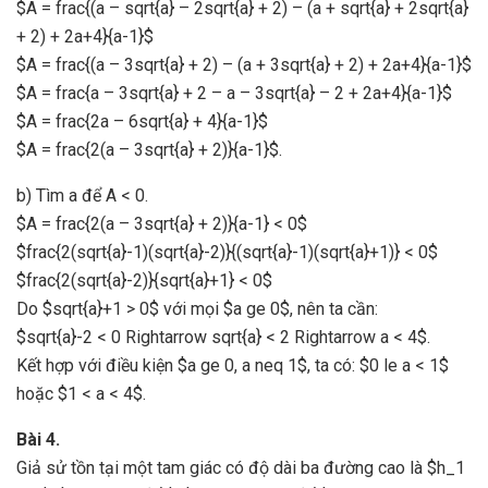
$A = frac{(a – sqrt{a} – 2sqrt{a} + 2) – (a + sqrt{a} + 2sqrt{a}
+ 2) + 2a+4}{a-1}$
$A = frac{(a – 3sqrt{a} + 2) – (a + 3sqrt{a} + 2) + 2a+4}{a-1}$
$A = frac{a – 3sqrt{a} + 2 – a – 3sqrt{a} – 2 + 2a+4}{a-1}$
$A = frac{2a – 6sqrt{a} + 4}{a-1}$
$A = frac{2(a – 3sqrt{a} + 2)}{a-1}$.
b) Tìm a để A < 0.
$A = frac{2(a – 3sqrt{a} + 2)}{a-1} < 0$
$frac{2(sqrt{a}-1)(sqrt{a}-2)}{(sqrt{a}-1)(sqrt{a}+1)} < 0$
$frac{2(sqrt{a}-2)}{sqrt{a}+1} < 0$
Do $sqrt{a}+1 > 0$ với mọi $a ge 0$, nên ta cần:
$sqrt{a}-2 < 0 Rightarrow sqrt{a} < 2 Rightarrow a < 4$.
Kết hợp với điều kiện $a ge 0, a neq 1$, ta có: $0 le a < 1$
hoặc $1 < a < 4$.
Bài 4.
Giả sử tồn tại một tam giác có độ dài ba đường cao là $h_1