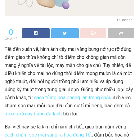
Thumbnail
0
CHIA SẺ
Tết đến xuân về, hình ảnh cây mai vàng bung nở rực rỡ đúng
đêm giao thừa không chỉ tô điểm cho không gian mà còn
mang ý nghĩa về tài lộc, may mắn cho gia chủ. Tuy nhiên, để
điều khiển cho mai nở đúng thời điểm mong muốn là cả một
nghệ thuật, đòi hỏi người trồng phải am hiểu và áp dụng
đúng kỹ thuật trong từng giai đoạn. Giống như nhiều loại cây
cảnh khác, từ
cách trồng hoa phong lan trong chậu
đến việc
chăm sóc mai, mỗi loại đều cần sự tỉ mỉ riêng, bao gồm cả
mẹo tưới cây bằng đá lạnh
tiện lợi.
Bài viết này sẽ là kim chỉ nam chi tiết, giúp bạn nắm vững
cách chăm sóc mai vàng ra hoa đúng Tết
, đảm bảo hoa nở