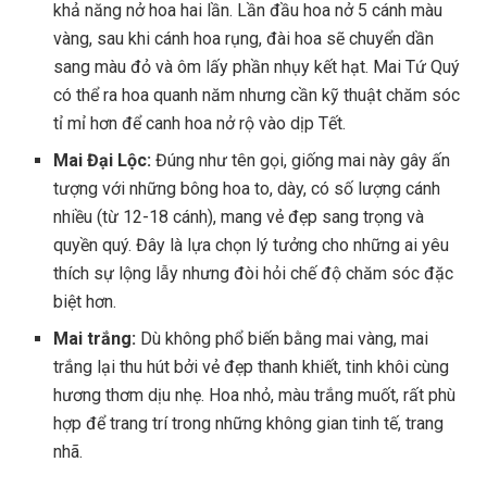
khả năng nở hoa hai lần. Lần đầu hoa nở 5 cánh màu
vàng, sau khi cánh hoa rụng, đài hoa sẽ chuyển dần
sang màu đỏ và ôm lấy phần nhụy kết hạt. Mai Tứ Quý
có thể ra hoa quanh năm nhưng cần kỹ thuật chăm sóc
tỉ mỉ hơn để canh hoa nở rộ vào dịp Tết.
Mai Đại Lộc:
Đúng như tên gọi, giống mai này gây ấn
tượng với những bông hoa to, dày, có số lượng cánh
nhiều (từ 12-18 cánh), mang vẻ đẹp sang trọng và
quyền quý. Đây là lựa chọn lý tưởng cho những ai yêu
thích sự lộng lẫy nhưng đòi hỏi chế độ chăm sóc đặc
biệt hơn.
Mai trắng:
Dù không phổ biến bằng mai vàng, mai
trắng lại thu hút bởi vẻ đẹp thanh khiết, tinh khôi cùng
hương thơm dịu nhẹ. Hoa nhỏ, màu trắng muốt, rất phù
hợp để trang trí trong những không gian tinh tế, trang
nhã.