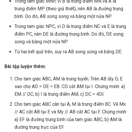
Trong tam giác MNP, vì B là trung điểm MN và A là
trung điểm MP (theo giả thiết), nên AB là đường trung
bình. Do đó, AB song song và bằng một nửa NP.
Trong tam giác NPC, vì D là trung điểm NC và E là trung
điểm PC, nên DE là đường trung bình. Do đó, DE song
song và bằng một nửa NP.
Từ hai kết quả trên, suy ra AB song song và bằng DE.
Bài tập luyện thêm:
Cho tam giác ABC, AM là trung tuyến. Trên AB lấy D, E
sao cho AD = DE = EB. CD cắt AM tại I. Chứng minh: a)
EM // DC; b) I là trung điểm AM; c) DC = 4DI.
Cho tam giác ABC cân tại A, M là trung điểm BC. Vẽ Mx
// AC cắt AB tại E và My // AB cắt AC tại F. Chứng minh:
a) EF là đường trung bình của tam giác ABC; b) AM là
đường trung trực của EF.