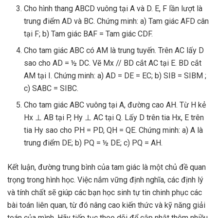
Cho hình thang ABCD vuông tại A và D. E, F lần lượt là
trung điểm AD và BC. Chứng minh: a) Tam giác AFD cân
tại F; b) Tam giác BAF = Tam giác CDF.
Cho tam giác ABC có AM là trung tuyến. Trên AC lấy D
sao cho AD = ½ DC. Vẽ Mx // BD cắt AC tại E. BD cắt
AM tại I. Chứng minh: a) AD = DE = EC; b) SIB = SIBM ;
c) SABC = SIBC.
Cho tam giác ABC vuông tại A, đường cao AH. Từ H kẻ
Hx ⊥ AB tại P, Hy ⊥ AC tại Q. Lấy D trên tia Hx, E trên
tia Hy sao cho PH = PD, QH = QE. Chứng minh: a) A là
trung điểm DE; b) PQ = ½ DE; c) PQ = AH.
Kết luận, đường trung bình của tam giác là một chủ đề quan
trọng trong hình học. Việc nắm vững định nghĩa, các định lý
và tính chất sẽ giúp các bạn học sinh tự tin chinh phục các
bài toán liên quan, từ đó nâng cao kiến thức và kỹ năng giải
toán của mình. Hãy tiếp tục theo dõi để cập nhật thêm nhiều