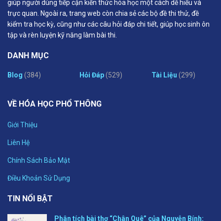
giúp người dùng tiếp cận kiến thức hóa học một cách dễ hiểu và
trực quan. Ngoài ra, trang web còn chia sẻ các bộ đề thi thử, đề
kiểm tra học kỳ, cũng như các câu hỏi đáp chi tiết, giúp học sinh ôn
tập và rèn luyện kỹ năng làm bài thi.
DANH MỤC
Blog
(384)
Hỏi Đáp
(529)
Tài Liệu
(299)
VỀ HÓA HỌC PHỔ THÔNG
Giới Thiệu
Liên Hệ
Chính Sách Bảo Mật
Điều Khoản Sử Dụng
TIN NỔI BẬT
Phân tích bài thơ “Chân Quê” của Nguyễn Bính: