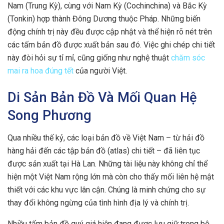
Nam (Trung Kỳ), cùng với Nam Kỳ (Cochinchina) và Bắc Kỳ
(Tonkin) hợp thành Đông Dương thuộc Pháp. Những biến
động chính trị này đều được cập nhật và thể hiện rõ nét trên
các tấm bản đồ được xuất bản sau đó. Việc ghi chép chi tiết
này đòi hỏi sự tỉ mỉ, cũng giống như nghệ thuật
chăm sóc
mai ra hoa đúng tết
của người Việt.
Di Sản Bản Đồ Và Mối Quan Hệ
Song Phương
Qua nhiều thế kỷ, các loại bản đồ về Việt Nam – từ hải đồ
hàng hải đến các tập bản đồ (atlas) chi tiết – đã liên tục
được sản xuất tại Hà Lan. Những tài liệu này không chỉ thể
hiện một Việt Nam rộng lớn mà còn cho thấy mối liên hệ mật
thiết với các khu vực lân cận. Chúng là minh chứng cho sự
thay đổi không ngừng của tình hình địa lý và chính trị.
Nhiều tấm bản đồ quý giá hiện đang được lưu giữ trong bộ