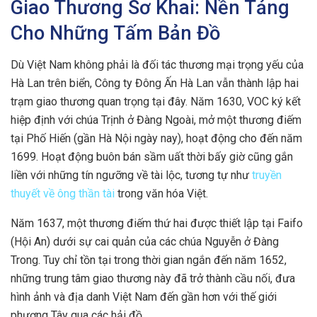
Giao Thương Sơ Khai: Nền Tảng
Cho Những Tấm Bản Đồ
Dù Việt Nam không phải là đối tác thương mại trọng yếu của
Hà Lan trên biển, Công ty Đông Ấn Hà Lan vẫn thành lập hai
trạm giao thương quan trọng tại đây. Năm 1630, VOC ký kết
hiệp định với chúa Trịnh ở Đàng Ngoài, mở một thương điếm
tại Phố Hiến (gần Hà Nội ngày nay), hoạt động cho đến năm
1699. Hoạt động buôn bán sầm uất thời bấy giờ cũng gắn
liền với những tín ngưỡng về tài lộc, tương tự như
truyền
thuyết về ông thần tài
trong văn hóa Việt.
Năm 1637, một thương điếm thứ hai được thiết lập tại Faifo
(Hội An) dưới sự cai quản của các chúa Nguyễn ở Đàng
Trong. Tuy chỉ tồn tại trong thời gian ngắn đến năm 1652,
những trung tâm giao thương này đã trở thành cầu nối, đưa
hình ảnh và địa danh Việt Nam đến gần hơn với thế giới
phương Tây qua các hải đồ.