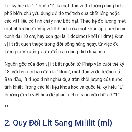
Lít, ký hiệu là “L” hoặc “l”, là một đơn vị đo lường dung tích
phổ biến, chủ yếu dùng để đo thể tích của chất lỏng hoặc
các vật liệu có tính chảy như bột, hạt. Theo hệ đo lường mét,
một lít tương đương với thể tích của một khối lập phương có
cạnh dài 10 cm, hay còn gọi là 1 decimet khối (1 dm³). Đơn
vị lít rất quen thuộc trong đời sống hàng ngày, từ việc đo
lường nước uống, sữa, đến các dung dịch hóa học.
Nguồn gốc của đơn vị lít bắt nguồn từ Pháp vào cuối thế kỷ
18, với tên gọi ban đầu là “litron”, một đơn vị đo lường cổ.
Ban đầu, lít được định nghĩa dựa trên khối lượng của nước
tinh khiết. Trong các tài liệu khoa học và quốc tế, ký hiệu “L”
thường được viết hoa để phân biệt rõ ràng với chữ số “1”.
**
2. Quy Đổi Lít Sang Mililit (ml)