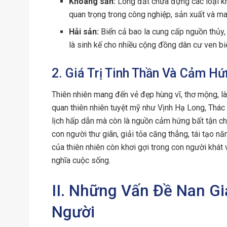
Khoáng sản:
Lòng đất chứa đựng các loại kh
quan trọng trong công nghiệp, sản xuất và mang
Hải sản:
Biển cả bao la cung cấp nguồn thủy,
là sinh kế cho nhiều cộng đồng dân cư ven bi
2. Giá Trị Tinh Thần Và Cảm H
Thiên nhiên mang đến vẻ đẹp hùng vĩ, thơ mộng, l
quan thiên nhiên tuyệt mỹ như Vịnh Hạ Long, Thác
lịch hấp dẫn mà còn là nguồn cảm hứng bất tận cho
con người thư giãn, giải tỏa căng thẳng, tái tạo n
của thiên nhiên còn khơi gợi trong con người khát
nghĩa cuộc sống.
II. Những Vấn Đề Nan G
Người