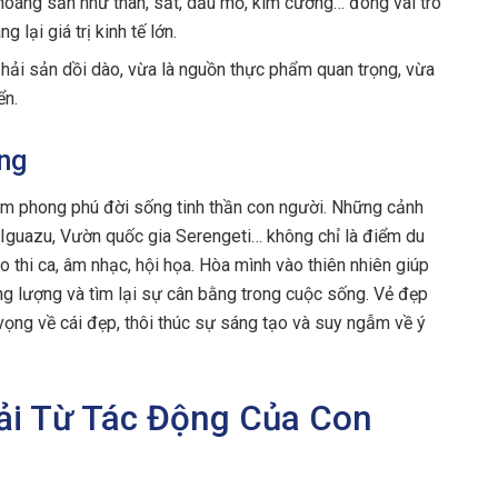
oáng sản như than, sắt, dầu mỏ, kim cương… đóng vai trò
 lại giá trị kinh tế lớn.
 hải sản dồi dào, vừa là nguồn thực phẩm quan trọng, vừa
ển.
ứng
àm phong phú đời sống tinh thần con người. Những cảnh
 Iguazu, Vườn quốc gia Serengeti… không chỉ là điểm du
 thi ca, âm nhạc, hội họa. Hòa mình vào thiên nhiên giúp
ăng lượng và tìm lại sự cân bằng trong cuộc sống. Vẻ đẹp
 vọng về cái đẹp, thôi thúc sự sáng tạo và suy ngẫm về ý
iải Từ Tác Động Của Con