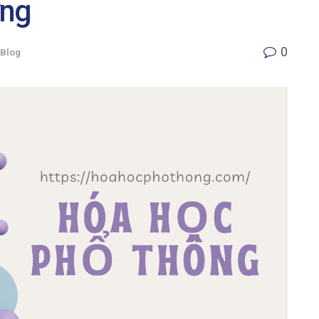
ờng
0
Blog