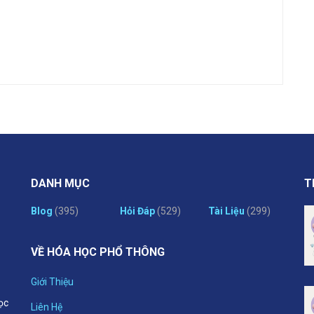
DANH MỤC
T
Blog
(395)
Hỏi Đáp
(529)
Tài Liệu
(299)
VỀ HÓA HỌC PHỔ THÔNG
Giới Thiệu
ọc
Liên Hệ