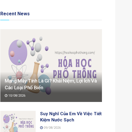
Recent News
Mạng Máy Tính Là Gì? Khái Niệm, Lợi Ích Và
Các Loại Phổ Biến
10/08/2026
Suy Nghĩ Của Em Về Việc Tiết
Kiệm Nước Sạch
09/08/2026