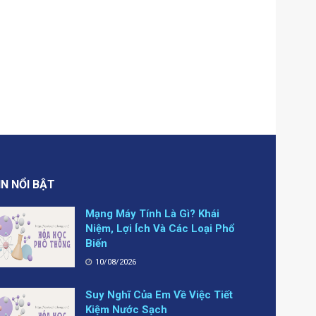
IN NỔI BẬT
Mạng Máy Tính Là Gì? Khái
Niệm, Lợi Ích Và Các Loại Phổ
Biến
10/08/2026
Suy Nghĩ Của Em Về Việc Tiết
Kiệm Nước Sạch