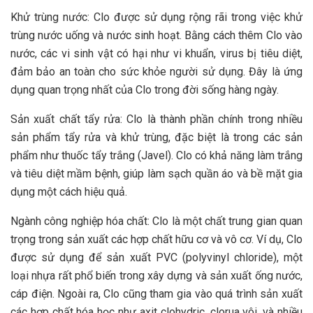
Khử trùng nước: Clo được sử dụng rộng rãi trong việc khử
trùng nước uống và nước sinh hoạt. Bằng cách thêm Clo vào
nước, các vi sinh vật có hại như vi khuẩn, virus bị tiêu diệt,
đảm bảo an toàn cho sức khỏe người sử dụng. Đây là ứng
dụng quan trọng nhất của Clo trong đời sống hàng ngày.
Sản xuất chất tẩy rửa: Clo là thành phần chính trong nhiều
sản phẩm tẩy rửa và khử trùng, đặc biệt là trong các sản
phẩm như thuốc tẩy trắng (Javel). Clo có khả năng làm trắng
và tiêu diệt mầm bệnh, giúp làm sạch quần áo và bề mặt gia
dụng một cách hiệu quả.
Ngành công nghiệp hóa chất: Clo là một chất trung gian quan
trọng trong sản xuất các hợp chất hữu cơ và vô cơ. Ví dụ, Clo
được sử dụng để sản xuất PVC (polyvinyl chloride), một
loại nhựa rất phổ biến trong xây dựng và sản xuất ống nước,
cáp điện. Ngoài ra, Clo cũng tham gia vào quá trình sản xuất
các hợp chất hóa học như axit clohydric, clorua vôi, và nhiều