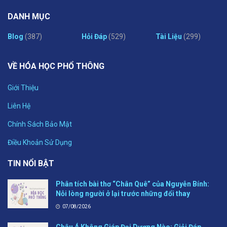
DANH MỤC
Blog
(387)
Hỏi Đáp
(529)
Tài Liệu
(299)
VỀ HÓA HỌC PHỔ THÔNG
Giới Thiệu
Liên Hệ
Chính Sách Bảo Mật
Điều Khoản Sử Dụng
TIN NỔI BẬT
Phân tích bài thơ “Chân Quê” của Nguyễn Bính:
Nỗi lòng người ở lại trước những đổi thay
07/08/2026
Châu Á Không Giáp Đại Dương Nào: Giải Đáp