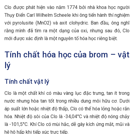
Clo được phát hiện vào năm 1774 bởi nhà khoa học người
Thụy Điển Carl Wilhelm Scheele khi ông tiến hành thí nghiệm
với pyrolusite (MnO2) và axit clohydric. Ban đầu, ông nghĩ
rằng mình đã tìm ra một dạng của oxi, nhưng sau đó, Clo
mới được xác định là một nguyên tố hóa học riêng biệt.
Tính chất hóa học của brom – vật
lý
Tính chất vật lý
Clo là một chất khí có màu vàng lục đặc trưng, tan ít trong
nước nhưng hòa tan tốt trong nhiều dung môi hữu cơ. Dưới
áp suất lớn hoặc nhiệt độ thấp, Clo có thể hóa lỏng hoặc rắn
hóa. Nhiệt độ sôi của Clo là -34,04°C và nhiệt độ nóng chảy
là -101,5°C. Khí Clo có mùi hắc, dễ gây kích ứng mắt, mũi và
hệ hô hấp khi tiếp xúc trực tiếp.