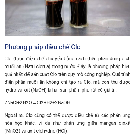
Phương pháp điều chế Clo
Clo được điều chế chủ yếu bằng cách điện phân dung dịch
muối ăn (Natri clorua) trong nước. Đây là phương pháp hiệu
quả nhất để sản xuất Clo trên quy mô công nghiệp. Quá trình
điện phân muối ăn không chỉ tạo ra Clo, mà còn thu được
hydro và xút (NaOH) là hai sản phẩm phụ rất có giá trị:
2NaCl+2H2​O→Cl2​+H2​+2NaOH
Ngoài ra, Clo cũng có thể được điều chế từ các phản ứng
hóa học khác, ví dụ như phản ứng giữa mangan dioxit
(MnO2) và axit clohydric (HCl).