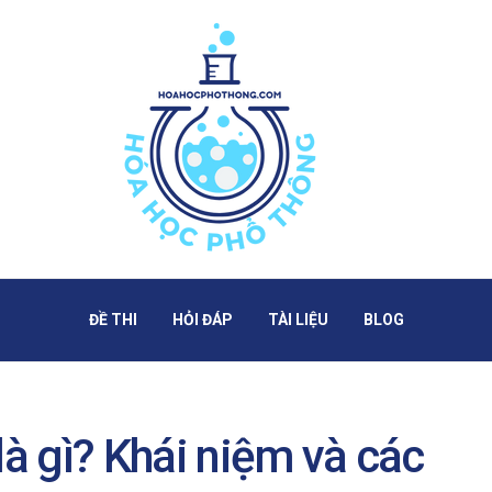
ĐỀ THI
HỎI ĐÁP
TÀI LIỆU
BLOG
là gì? Khái niệm và các